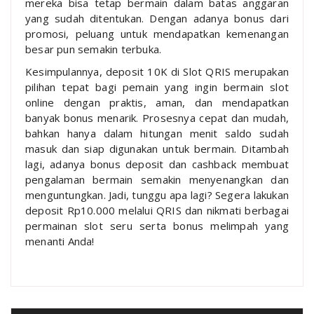
mereka bisa tetap bermain dalam batas anggaran
yang sudah ditentukan. Dengan adanya bonus dari
promosi, peluang untuk mendapatkan kemenangan
besar pun semakin terbuka.
Kesimpulannya, deposit 10K di Slot QRIS merupakan
pilihan tepat bagi pemain yang ingin bermain slot
online dengan praktis, aman, dan mendapatkan
banyak bonus menarik. Prosesnya cepat dan mudah,
bahkan hanya dalam hitungan menit saldo sudah
masuk dan siap digunakan untuk bermain. Ditambah
lagi, adanya bonus deposit dan cashback membuat
pengalaman bermain semakin menyenangkan dan
menguntungkan. Jadi, tunggu apa lagi? Segera lakukan
deposit Rp10.000 melalui QRIS dan nikmati berbagai
permainan slot seru serta bonus melimpah yang
menanti Anda!