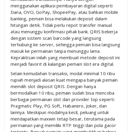
menggunakan aplikasi pembayaran digital seperti
Dana, OVO, GoPay, ShopeePay, atau bahkan mobile
banking, pemain bisa melakukan deposit dalam
hitungan detik. Tidak perlu repot transfer manual
atau menunggu konfirmasi pihak bank. QRIS bekerja
dengan sistem scan barcode yang langsung
terhubung ke server, sehingga pemain bisa langsung
masuk ke permainan tanpa menunggu lama.
Kepraktisan inilah yang membuat metode deposit ini
menjadi favorit di kalangan pemain slot era digital.
Selain kemudahan transaksi, modal minimal 10 ribu
rupiah menjadi alasan kuat mengapa banyak pemain
memilih slot deposit QRIS. Dengan hanya
bermodalkan 10 ribu, pemain sudah bisa mencoba
berbagai permainan slot dari provider top seperti
Pragmatic Play, PG Soft, Habanero, Joker, dan
lainnya. Meskipun modalnya kecil, peluang untuk
mendapatkan maxwin tetap besar, terutama pada
permainan yang memiliki RTP tinggi dan pola gacor
tertentu. Banyak pemain yang membuktikan bahwa