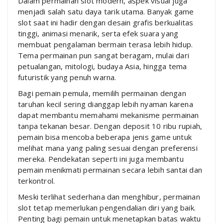
Dalam permainan slot modern, aspek visual juga
menjadi salah satu daya tarik utama. Banyak game
slot saat ini hadir dengan desain grafis berkualitas
tinggi, animasi menarik, serta efek suara yang
membuat pengalaman bermain terasa lebih hidup.
Tema permainan pun sangat beragam, mulai dari
petualangan, mitologi, budaya Asia, hingga tema
futuristik yang penuh warna.
Bagi pemain pemula, memilih permainan dengan
taruhan kecil sering dianggap lebih nyaman karena
dapat membantu memahami mekanisme permainan
tanpa tekanan besar. Dengan deposit 10 ribu rupiah,
pemain bisa mencoba beberapa jenis game untuk
melihat mana yang paling sesuai dengan preferensi
mereka. Pendekatan seperti ini juga membantu
pemain menikmati permainan secara lebih santai dan
terkontrol.
Meski terlihat sederhana dan menghibur, permainan
slot tetap memerlukan pengendalian diri yang baik.
Penting bagi pemain untuk menetapkan batas waktu