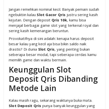
Jangan remehkan nominal kecil. Banyak pemain sudah
ngebuktiin kalau
Slot Gacor Qris
justru sering kasih
kejutan. Dengan deposit
Qris 10k
, kamu bisa
menjajal berbagai game slot yang terkenal royal dan
sering kasih kemenangan beruntun.
Provokatifnya di sini adalah: kenapa harus deposit
besar kalau yang kecil aja bisa bikin saldo naik
drastis? Di dunia
Slot Qris
, yang penting bukan
seberapa besar modal, tapi seberapa cerdas kamu
memilih game dan waktu bermain.
Keunggulan Slot
Deposit Qris Dibanding
Metode Lain
Kalau masih ragu, sekarang waktunya buka mata.
Slot Deposit Qris
punya banyak keunggulan yang