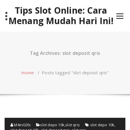
Skip
Tips Slot Online: Cara
to
content
Menang Mudah Hari Ini!
Tag Archives: slot deposit qris
Home
/
Posts tagged "slot deposit qris"
M4inG0ls
slot depo 10k
,
slot qris
slot depo 10k
,
slot deposit 10k
,
slot deposit qris
,
slot qris