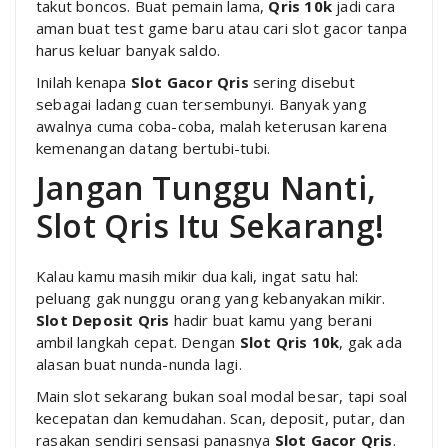
takut boncos. Buat pemain lama,
Qris 10k
jadi cara
aman buat test game baru atau cari slot gacor tanpa
harus keluar banyak saldo.
Inilah kenapa
Slot Gacor Qris
sering disebut
sebagai ladang cuan tersembunyi. Banyak yang
awalnya cuma coba-coba, malah keterusan karena
kemenangan datang bertubi-tubi.
Jangan Tunggu Nanti,
Slot Qris Itu Sekarang!
Kalau kamu masih mikir dua kali, ingat satu hal:
peluang gak nunggu orang yang kebanyakan mikir.
Slot Deposit Qris
hadir buat kamu yang berani
ambil langkah cepat. Dengan
Slot Qris 10k
, gak ada
alasan buat nunda-nunda lagi.
Main slot sekarang bukan soal modal besar, tapi soal
kecepatan dan kemudahan. Scan, deposit, putar, dan
rasakan sendiri sensasi panasnya
Slot Gacor Qris
.