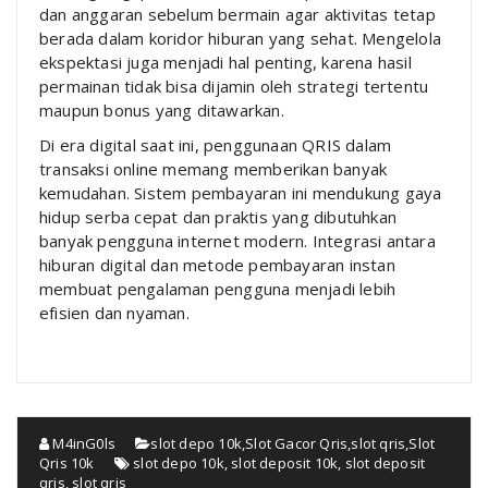
dan anggaran sebelum bermain agar aktivitas tetap
berada dalam koridor hiburan yang sehat. Mengelola
ekspektasi juga menjadi hal penting, karena hasil
permainan tidak bisa dijamin oleh strategi tertentu
maupun bonus yang ditawarkan.
Di era digital saat ini, penggunaan QRIS dalam
transaksi online memang memberikan banyak
kemudahan. Sistem pembayaran ini mendukung gaya
hidup serba cepat dan praktis yang dibutuhkan
banyak pengguna internet modern. Integrasi antara
hiburan digital dan metode pembayaran instan
membuat pengalaman pengguna menjadi lebih
efisien dan nyaman.
M4inG0ls
slot depo 10k
,
Slot Gacor Qris
,
slot qris
,
Slot
Qris 10k
slot depo 10k
,
slot deposit 10k
,
slot deposit
qris
,
slot qris