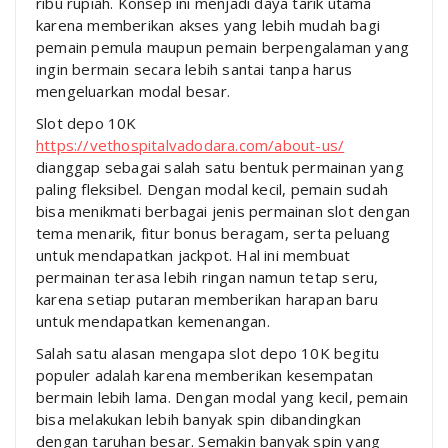
ribu rupiah. Konsep ini menjadi daya tarik utama
karena memberikan akses yang lebih mudah bagi
pemain pemula maupun pemain berpengalaman yang
ingin bermain secara lebih santai tanpa harus
mengeluarkan modal besar.
Slot depo 10K
https://vethospitalvadodara.com/about-us/
dianggap sebagai salah satu bentuk permainan yang
paling fleksibel. Dengan modal kecil, pemain sudah
bisa menikmati berbagai jenis permainan slot dengan
tema menarik, fitur bonus beragam, serta peluang
untuk mendapatkan jackpot. Hal ini membuat
permainan terasa lebih ringan namun tetap seru,
karena setiap putaran memberikan harapan baru
untuk mendapatkan kemenangan.
Salah satu alasan mengapa slot depo 10K begitu
populer adalah karena memberikan kesempatan
bermain lebih lama. Dengan modal yang kecil, pemain
bisa melakukan lebih banyak spin dibandingkan
dengan taruhan besar. Semakin banyak spin yang