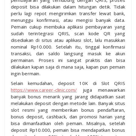
pembayaran yang terhubung dengan QRIS, proses
deposit bisa dilakukan dalam hitungan detik. Tidak
perlu lagi repot mengirimkan transfer lewat bank,
menunggu konfirmasi, atau mengisi banyak data.
Pemain cukup membuka aplikasi pembayaran yang
sudah terintegrasi QRIS, scan kode QR yang
disediakan di situs atau aplikasi slot, lalu masukkan
nominal Rp10.000. Setelah itu, tinggal konfirmasi
transaksi, dan saldo langsung masuk ke akun
permainan. Proses ini sangat praktis dan bisa
dilakukan kapan saja di mana saja, kapan pun pemain
ingin bermain.
Selain kemudahan, deposit 10K di Slot QRIS
https://www.career-clinic.com/
juga menawarkan
banyak bonus menarik yang jarang didapatkan saat
melakukan deposit dengan metode lain. Banyak situs
slot resmi yang memberikan bonus pendaftaran,
bonus deposit, cashback, dan promosi harian yang
bisa dimanfaatkan oleh pemain. Misalnya, setelah
deposit Rp10.000, pemain bisa mendapatkan bonus