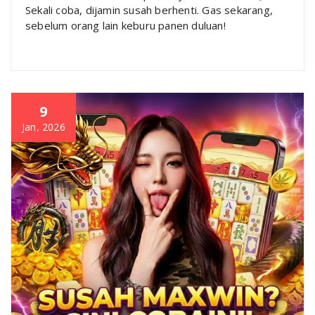
Sekali coba, dijamin susah berhenti. Gas sekarang,
sebelum orang lain keburu panen duluan!
9
Jan, 2026