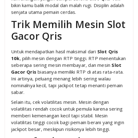
bikin kamu balik modal dan malah rugi. Disiplin adalah
senjata utama pemain cerdas.
Trik Memilih Mesin Slot
Gacor Qris
Untuk mendapatkan hasil maksimal dari
Slot Qris
10k
, pilih mesin dengan RTP tinggi. RTP menentukan
seberapa sering mesin membayar, dan mesin
Slot
Gacor Qris
biasanya memiliki RTP di atas rata-rata.
Ini artinya, peluang menang lebih sering walau
nominalnya kecil, tapi jackpot tetap menanti pemain
sabar.
Selain itu, cek volatilitas mesin. Mesin dengan
volatilitas rendah cocok untuk pemula karena sering
memberi kemenangan kecil tapi stabil. Mesin
volatilitas tinggi cocok bagi pemain berani yang ingin
jackpot besar, meskipun risikonya lebih tinggi.