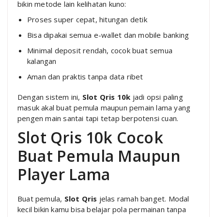
bikin metode lain kelihatan kuno:
Proses super cepat, hitungan detik
Bisa dipakai semua e-wallet dan mobile banking
Minimal deposit rendah, cocok buat semua
kalangan
Aman dan praktis tanpa data ribet
Dengan sistem ini,
Slot Qris 10k
jadi opsi paling
masuk akal buat pemula maupun pemain lama yang
pengen main santai tapi tetap berpotensi cuan.
Slot Qris 10k Cocok
Buat Pemula Maupun
Player Lama
Buat pemula,
Slot Qris
jelas ramah banget. Modal
kecil bikin kamu bisa belajar pola permainan tanpa