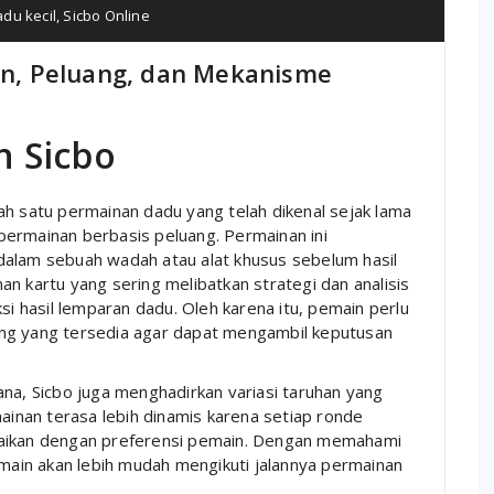
adu kecil
,
Sicbo Online
han, Peluang, dan Mekanisme
 Sicbo
h satu permainan dadu yang telah dikenal sejak lama
permainan berbasis peluang. Permainan ini
dalam sebuah wadah atau alat khusus sebelum hasil
n kartu yang sering melibatkan strategi dan analisis
si hasil lemparan dadu. Oleh karena itu, pemain perlu
ang yang tersedia agar dapat mengambil keputusan
ana, Sicbo juga menghadirkan variasi taruhan yang
nan terasa lebih dinamis karena setiap ronde
uaikan dengan preferensi pemain. Dengan memahami
ain akan lebih mudah mengikuti jalannya permainan