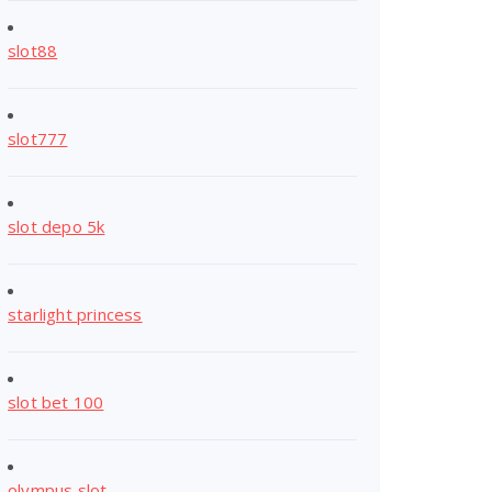
slot88
slot777
slot depo 5k
starlight princess
slot bet 100
olympus slot