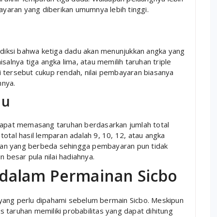
bayaran yang diberikan umumnya lebih tinggi.
iksi bahwa ketiga dadu akan menunjukkan angka yang
salnya tiga angka lima, atau memilih taruhan triple
 tersebut cukup rendah, nilai pembayaran biasanya
nnya.
du
 dapat memasang taruhan berdasarkan jumlah total
otal hasil lemparan adalah 9, 10, 12, atau angka
culan yang berbeda sehingga pembayaran pun tidak
n besar pula nilai hadiahnya.
dalam Permainan Sicbo
yang perlu dipahami sebelum bermain Sicbo. Meskipun
is taruhan memiliki probabilitas yang dapat dihitung