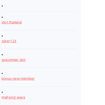
slot thailand
joker123
spaceman slot
bonus new member
mahjong ways