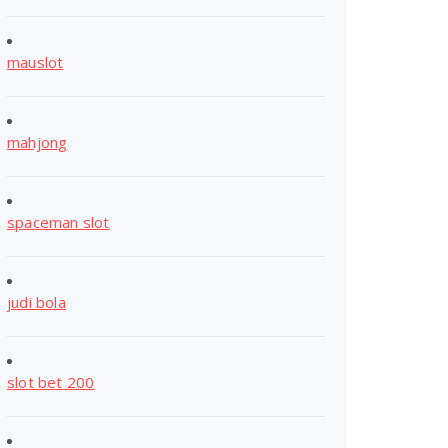
mauslot
mahjong
spaceman slot
judi bola
slot bet 200