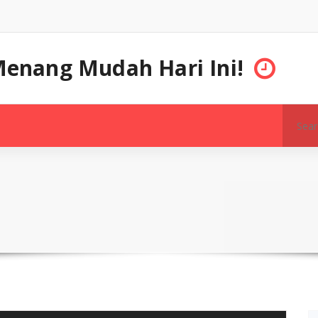
 Menang Mudah Hari Ini!
Search
for: