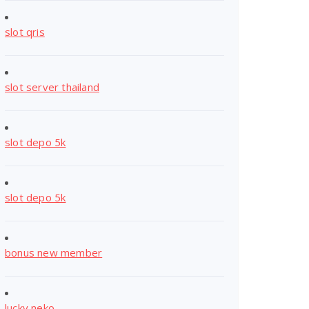
slot qris
slot server thailand
slot depo 5k
slot depo 5k
bonus new member
lucky neko