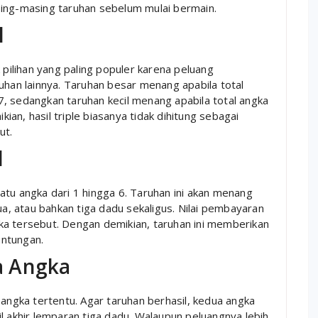
sing-masing taruhan sebelum mulai bermain.
l
 pilihan yang paling populer karena peluang
uhan lainnya. Taruhan besar menang apabila total
, sedangkan taruhan kecil menang apabila total angka
an, hasil triple biasanya tidak dihitung sebagai
ut.
l
atu angka dari 1 hingga 6. Taruhan ini akan menang
ua, atau bahkan tiga dadu sekaligus. Nilai pembayaran
ka tersebut. Dengan demikian, taruhan ini memberikan
untungan.
a Angka
 angka tertentu. Agar taruhan berhasil, kedua angka
l akhir lemparan tiga dadu. Walaupun peluangnya lebih