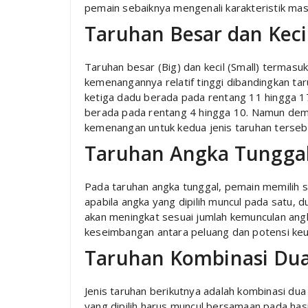
pemain sebaiknya mengenali karakteristik ma
Taruhan Besar dan Keci
Taruhan besar (Big) dan kecil (Small) termasuk
kemenangannya relatif tinggi dibandingkan tar
ketiga dadu berada pada rentang 11 hingga 17
berada pada rentang 4 hingga 10. Namun demiki
kemenangan untuk kedua jenis taruhan terseb
Taruhan Angka Tungga
Pada taruhan angka tunggal, pemain memilih s
apabila angka yang dipilih muncul pada satu, d
akan meningkat sesuai jumlah kemunculan ang
keseimbangan antara peluang dan potensi ke
Taruhan Kombinasi Du
Jenis taruhan berikutnya adalah kombinasi dua
yang dipilih harus muncul bersamaan pada hasi