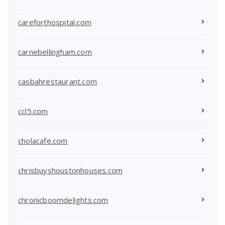
careforthospital.com
carnebellingham.com
casbahrestaurant.com
ccl5.com
cholacafe.com
chrisbuyshoustonhouses.com
chronicboomdelights.com