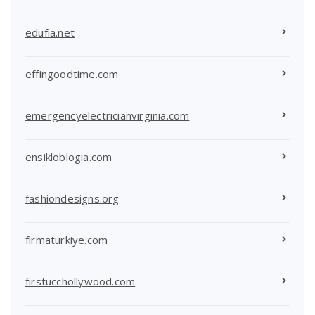
edufia.net
effingoodtime.com
emergencyelectricianvirginia.com
ensikloblogia.com
fashiondesigns.org
firmaturkiye.com
firstucchollywood.com