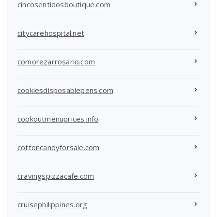
cincosentidosboutique.com
citycarehospital.net
comorezarrosario.com
cookiesdisposablepens.com
cookoutmenuprices.info
cottoncandyforsale.com
cravingspizzacafe.com
cruisephilippines.org