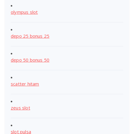
olympus slot
depo 25 bonus 25
depo 50 bonus 50
scatter hitam
zeus slot
slot pulsa