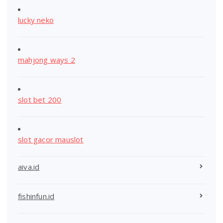
lucky neko
mahjong ways 2
slot bet 200
slot gacor mauslot
aiva.id
fishinfun.id