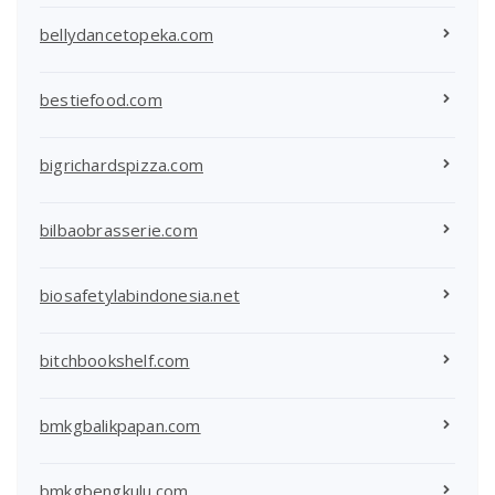
bellydancetopeka.com
bestiefood.com
bigrichardspizza.com
bilbaobrasserie.com
biosafetylabindonesia.net
bitchbookshelf.com
bmkgbalikpapan.com
bmkgbengkulu.com