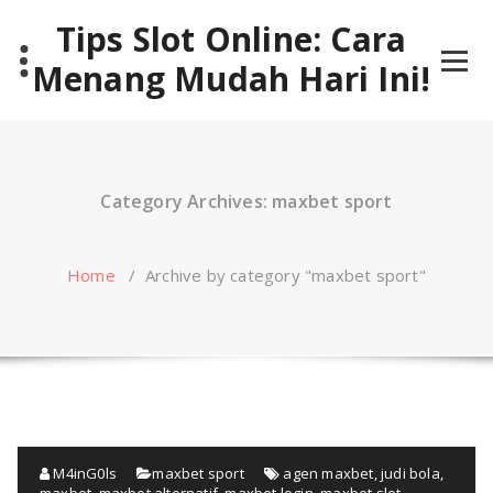
Skip
Tips Slot Online: Cara
to
content
Menang Mudah Hari Ini!
Category Archives: maxbet sport
Home
/
Archive by category "maxbet sport"
M4inG0ls
maxbet sport
agen maxbet
,
judi bola
,
maxbet
,
maxbet alternatif
,
maxbet login
,
maxbet slot
,