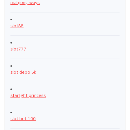
mahjong ways
slot88
slot777
slot depo 5k
starlight princess
slot bet 100