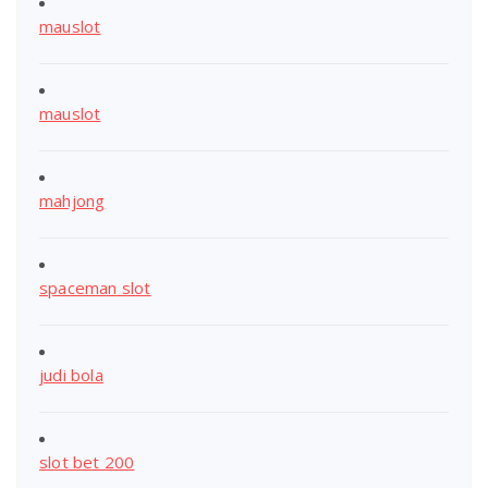
mauslot
mauslot
mahjong
spaceman slot
judi bola
slot bet 200