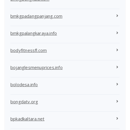
bmkgpadangpanjang.com
bmkgpalangkaraya.info
bodyfitnessfl.com
bojanglesmenuprices.info
bolodesa.info
bongdatv.org
bpkadkaltara.net