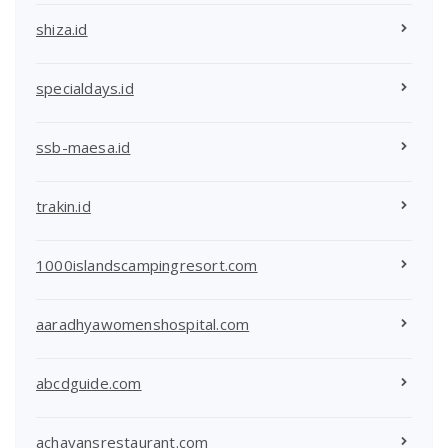
shiza.id
specialdays.id
ssb-maesa.id
trakin.id
1000islandscampingresort.com
aaradhyawomenshospital.com
abcdguide.com
achayansrestaurant.com