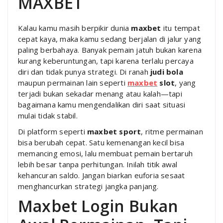
MAXBET
Kalau kamu masih berpikir dunia
maxbet
itu tempat
cepat kaya, maka kamu sedang berjalan di jalur yang
paling berbahaya. Banyak pemain jatuh bukan karena
kurang keberuntungan, tapi karena terlalu percaya
diri dan tidak punya strategi. Di ranah
judi bola
maupun permainan lain seperti
maxbet
slot
, yang
terjadi bukan sekadar menang atau kalah—tapi
bagaimana kamu mengendalikan diri saat situasi
mulai tidak stabil.
Di platform seperti
maxbet sport
, ritme permainan
bisa berubah cepat. Satu kemenangan kecil bisa
memancing emosi, lalu membuat pemain bertaruh
lebih besar tanpa perhitungan. Inilah titik awal
kehancuran saldo. Jangan biarkan euforia sesaat
menghancurkan strategi jangka panjang.
Maxbet Login Bukan