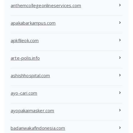
anthemcollegeonlineservices.com
apakabarkampus.com
apkfileok.com
arte-polis.info
ashishhospital.com
ayo-cari.com
ayopakaimasker.com
badanwakafindonesia.com