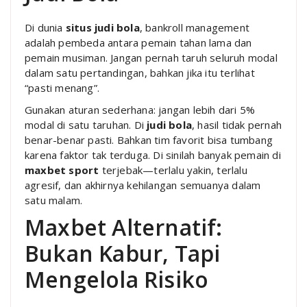
Di dunia
situs judi bola
, bankroll management
adalah pembeda antara pemain tahan lama dan
pemain musiman. Jangan pernah taruh seluruh modal
dalam satu pertandingan, bahkan jika itu terlihat
“pasti menang”.
Gunakan aturan sederhana: jangan lebih dari 5%
modal di satu taruhan. Di
judi bola
, hasil tidak pernah
benar-benar pasti. Bahkan tim favorit bisa tumbang
karena faktor tak terduga. Di sinilah banyak pemain di
maxbet sport
terjebak—terlalu yakin, terlalu
agresif, dan akhirnya kehilangan semuanya dalam
satu malam.
Maxbet Alternatif:
Bukan Kabur, Tapi
Mengelola Risiko