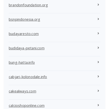
brandonfoundation.org
bsnpindonesia.org
budayaresto.com
budidaya-petani.com
bung-hatta.info
cabjari-kolonodale.info
cakealways.com
calcioshoponline.com