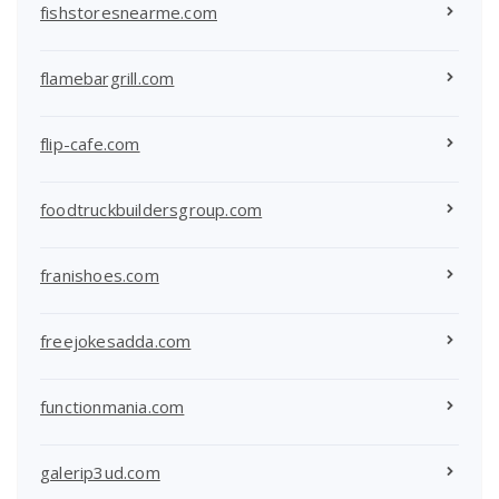
fishstoresnearme.com
flamebargrill.com
flip-cafe.com
foodtruckbuildersgroup.com
franishoes.com
freejokesadda.com
functionmania.com
galerip3ud.com