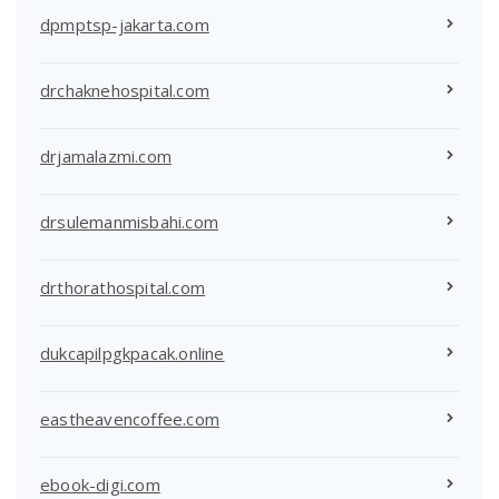
dpmptsp-jakarta.com
drchaknehospital.com
drjamalazmi.com
drsulemanmisbahi.com
drthorathospital.com
dukcapilpgkpacak.online
eastheavencoffee.com
ebook-digi.com