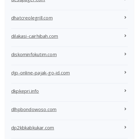
dhatcreolegrill.com
dilakasi-cairhibah.com
diskominfokutim.com
djp-online-pajak-go-id.com
dkpkepri.info
dlhpbondowoso.com
dp2kbkabkukar.com