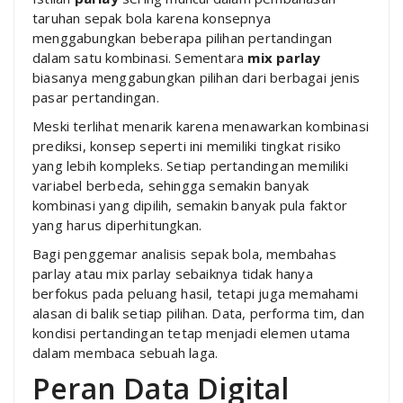
taruhan sepak bola karena konsepnya
menggabungkan beberapa pilihan pertandingan
dalam satu kombinasi. Sementara
mix parlay
biasanya menggabungkan pilihan dari berbagai jenis
pasar pertandingan.
Meski terlihat menarik karena menawarkan kombinasi
prediksi, konsep seperti ini memiliki tingkat risiko
yang lebih kompleks. Setiap pertandingan memiliki
variabel berbeda, sehingga semakin banyak
kombinasi yang dipilih, semakin banyak pula faktor
yang harus diperhitungkan.
Bagi penggemar analisis sepak bola, membahas
parlay atau mix parlay sebaiknya tidak hanya
berfokus pada peluang hasil, tetapi juga memahami
alasan di balik setiap pilihan. Data, performa tim, dan
kondisi pertandingan tetap menjadi elemen utama
dalam membaca sebuah laga.
Peran Data Digital