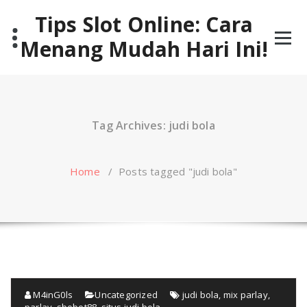
Skip
Tips Slot Online: Cara
to
content
Menang Mudah Hari Ini!
Tag Archives: judi bola
Home
/
Posts tagged "judi bola"
M4inG0ls
Uncategorized
judi bola
,
mix parlay
,
parlay
,
sbobet88
,
situs judi bola