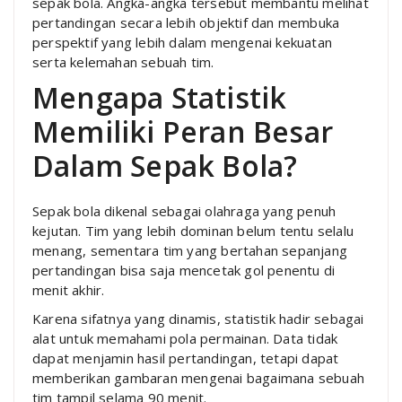
sepak bola. Angka-angka tersebut membantu melihat
pertandingan secara lebih objektif dan membuka
perspektif yang lebih dalam mengenai kekuatan
serta kelemahan sebuah tim.
Mengapa Statistik
Memiliki Peran Besar
Dalam Sepak Bola?
Sepak bola dikenal sebagai olahraga yang penuh
kejutan. Tim yang lebih dominan belum tentu selalu
menang, sementara tim yang bertahan sepanjang
pertandingan bisa saja mencetak gol penentu di
menit akhir.
Karena sifatnya yang dinamis, statistik hadir sebagai
alat untuk memahami pola permainan. Data tidak
dapat menjamin hasil pertandingan, tetapi dapat
memberikan gambaran mengenai bagaimana sebuah
tim tampil selama 90 menit.