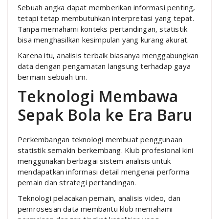
Sebuah angka dapat memberikan informasi penting,
tetapi tetap membutuhkan interpretasi yang tepat.
Tanpa memahami konteks pertandingan, statistik
bisa menghasilkan kesimpulan yang kurang akurat.
Karena itu, analisis terbaik biasanya menggabungkan
data dengan pengamatan langsung terhadap gaya
bermain sebuah tim.
Teknologi Membawa
Sepak Bola ke Era Baru
Perkembangan teknologi membuat penggunaan
statistik semakin berkembang. Klub profesional kini
menggunakan berbagai sistem analisis untuk
mendapatkan informasi detail mengenai performa
pemain dan strategi pertandingan.
Teknologi pelacakan pemain, analisis video, dan
pemrosesan data membantu klub memahami