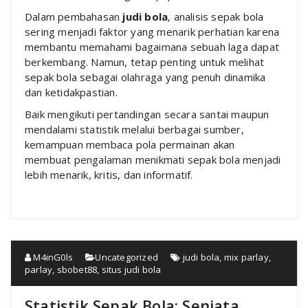
Dalam pembahasan
judi bola
, analisis sepak bola
sering menjadi faktor yang menarik perhatian karena
membantu memahami bagaimana sebuah laga dapat
berkembang. Namun, tetap penting untuk melihat
sepak bola sebagai olahraga yang penuh dinamika
dan ketidakpastian.
Baik mengikuti pertandingan secara santai maupun
mendalami statistik melalui berbagai sumber,
kemampuan membaca pola permainan akan
membuat pengalaman menikmati sepak bola menjadi
lebih menarik, kritis, dan informatif.
M4inG0ls
Uncategorized
judi bola
,
mix parlay
,
parlay
,
sbobet88
,
situs judi bola
Statistik Sepak Bola: Senjata