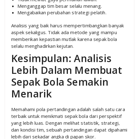
Menganggap tim besar selalu menang.
Mengabaikan perubahan strategi pelatih.
Analisis yang baik harus mempertimbangkan banyak
aspek sekaligus. Tidak ada metode yang mampu
memberikan kepastian mutlak karena sepak bola
selalu menghadirkan kejutan.
Kesimpulan: Analisis
Lebih Dalam Membuat
Sepak Bola Semakin
Menarik
Memahami pola pertandingan adalah salah satu cara
terbaik untuk menikmati sepak bola dari perspektif
yang lebih luas. Dengan melihat statistik, strategi,
dan kondisi tim, sebuah pertandingan dapat dipahami
lebih dari sekadar angka di papan skor.