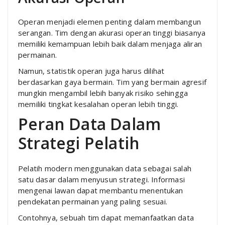
Operan menjadi elemen penting dalam membangun
serangan. Tim dengan akurasi operan tinggi biasanya
memiliki kemampuan lebih baik dalam menjaga aliran
permainan.
Namun, statistik operan juga harus dilihat
berdasarkan gaya bermain. Tim yang bermain agresif
mungkin mengambil lebih banyak risiko sehingga
memiliki tingkat kesalahan operan lebih tinggi.
Peran Data Dalam
Strategi Pelatih
Pelatih modern menggunakan data sebagai salah
satu dasar dalam menyusun strategi. Informasi
mengenai lawan dapat membantu menentukan
pendekatan permainan yang paling sesuai.
Contohnya, sebuah tim dapat memanfaatkan data