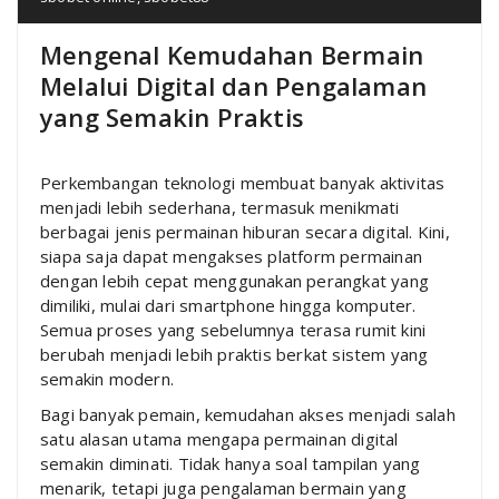
Mengenal Kemudahan Bermain
Melalui Digital dan Pengalaman
yang Semakin Praktis
Perkembangan teknologi membuat banyak aktivitas
menjadi lebih sederhana, termasuk menikmati
berbagai jenis permainan hiburan secara digital. Kini,
siapa saja dapat mengakses platform permainan
dengan lebih cepat menggunakan perangkat yang
dimiliki, mulai dari smartphone hingga komputer.
Semua proses yang sebelumnya terasa rumit kini
berubah menjadi lebih praktis berkat sistem yang
semakin modern.
Bagi banyak pemain, kemudahan akses menjadi salah
satu alasan utama mengapa permainan digital
semakin diminati. Tidak hanya soal tampilan yang
menarik, tetapi juga pengalaman bermain yang