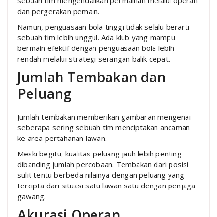
sebuah tim mengendalikan permainan melalui operan
dan pergerakan pemain.
Namun, penguasaan bola tinggi tidak selalu berarti
sebuah tim lebih unggul. Ada klub yang mampu
bermain efektif dengan penguasaan bola lebih
rendah melalui strategi serangan balik cepat.
Jumlah Tembakan dan
Peluang
Jumlah tembakan memberikan gambaran mengenai
seberapa sering sebuah tim menciptakan ancaman
ke area pertahanan lawan.
Meski begitu, kualitas peluang jauh lebih penting
dibanding jumlah percobaan. Tembakan dari posisi
sulit tentu berbeda nilainya dengan peluang yang
tercipta dari situasi satu lawan satu dengan penjaga
gawang.
Akurasi Operan