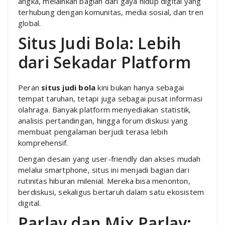
angka, melainkan bagian dari gaya hidup digital yang
terhubung dengan komunitas, media sosial, dan tren
global.
Situs Judi Bola: Lebih
dari Sekadar Platform
Peran
situs judi bola
kini bukan hanya sebagai
tempat taruhan, tetapi juga sebagai pusat informasi
olahraga. Banyak platform menyediakan statistik,
analisis pertandingan, hingga forum diskusi yang
membuat pengalaman berjudi terasa lebih
komprehensif.
Dengan desain yang user-friendly dan akses mudah
melalui smartphone, situs ini menjadi bagian dari
rutinitas hiburan milenial. Mereka bisa menonton,
berdiskusi, sekaligus bertaruh dalam satu ekosistem
digital.
Parlay dan Mix Parlay: