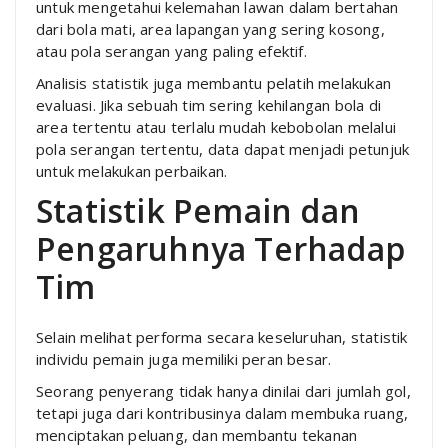
untuk mengetahui kelemahan lawan dalam bertahan
dari bola mati, area lapangan yang sering kosong,
atau pola serangan yang paling efektif.
Analisis statistik juga membantu pelatih melakukan
evaluasi. Jika sebuah tim sering kehilangan bola di
area tertentu atau terlalu mudah kebobolan melalui
pola serangan tertentu, data dapat menjadi petunjuk
untuk melakukan perbaikan.
Statistik Pemain dan
Pengaruhnya Terhadap
Tim
Selain melihat performa secara keseluruhan, statistik
individu pemain juga memiliki peran besar.
Seorang penyerang tidak hanya dinilai dari jumlah gol,
tetapi juga dari kontribusinya dalam membuka ruang,
menciptakan peluang, dan membantu tekanan