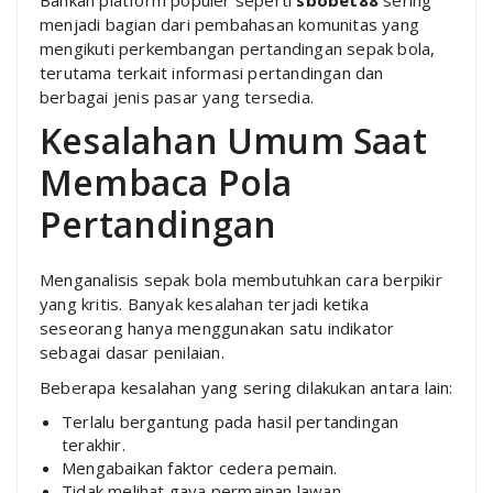
Bahkan platform populer seperti
sbobet88
sering
menjadi bagian dari pembahasan komunitas yang
mengikuti perkembangan pertandingan sepak bola,
terutama terkait informasi pertandingan dan
berbagai jenis pasar yang tersedia.
Kesalahan Umum Saat
Membaca Pola
Pertandingan
Menganalisis sepak bola membutuhkan cara berpikir
yang kritis. Banyak kesalahan terjadi ketika
seseorang hanya menggunakan satu indikator
sebagai dasar penilaian.
Beberapa kesalahan yang sering dilakukan antara lain:
Terlalu bergantung pada hasil pertandingan
terakhir.
Mengabaikan faktor cedera pemain.
Tidak melihat gaya permainan lawan.