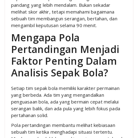
pandang yang lebih mendalam. Bukan sekadar
melihat skor akhir, tetapi memahami bagaimana
sebuah tim membangun serangan, bertahan, dan
mengambil keputusan selama 90 menit.
Mengapa Pola
Pertandingan Menjadi
Faktor Penting Dalam
Analisis Sepak Bola?
Setiap tim sepak bola memiliki karakter permainan
yang berbeda. Ada tim yang mengandalkan
penguasaan bola, ada yang bermain cepat melalui
serangan balik, dan ada pula yang lebih fokus pada
pertahanan solid.
Pola pertandingan membantu melihat kebiasaan
sebuah tim ketika menghadapi situasi tertentu.