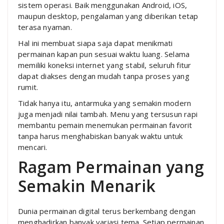
sistem operasi. Baik menggunakan Android, iOS,
maupun desktop, pengalaman yang diberikan tetap
terasa nyaman.
Hal ini membuat siapa saja dapat menikmati
permainan kapan pun sesuai waktu luang. Selama
memiliki koneksi internet yang stabil, seluruh fitur
dapat diakses dengan mudah tanpa proses yang
rumit.
Tidak hanya itu, antarmuka yang semakin modern
juga menjadi nilai tambah. Menu yang tersusun rapi
membantu pemain menemukan permainan favorit
tanpa harus menghabiskan banyak waktu untuk
mencari.
Ragam Permainan yang
Semakin Menarik
Dunia permainan digital terus berkembang dengan
menghadirkan banyak variasi tema. Setiap permainan