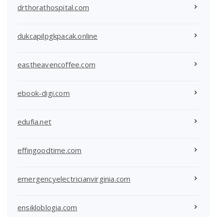
drthorathospital.com
dukcapilpgkpacak.online
eastheavencoffee.com
ebook-digi.com
edufia.net
effingoodtime.com
emergencyelectricianvirginia.com
ensikloblogia.com