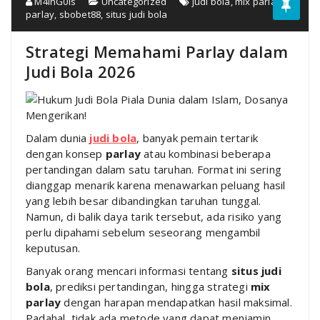
M4inG0ls
Uncategorized
judi bola
,
mix parlay
,
parlay
,
sbobet88
,
situs judi bola
Strategi Memahami Parlay dalam
Judi Bola 2026
Dalam dunia
judi bola
, banyak pemain tertarik
dengan konsep
parlay
atau kombinasi beberapa
pertandingan dalam satu taruhan. Format ini sering
dianggap menarik karena menawarkan peluang hasil
yang lebih besar dibandingkan taruhan tunggal.
Namun, di balik daya tarik tersebut, ada risiko yang
perlu dipahami sebelum seseorang mengambil
keputusan.
Banyak orang mencari informasi tentang
situs judi
bola
, prediksi pertandingan, hingga strategi
mix
parlay
dengan harapan mendapatkan hasil maksimal.
Padahal, tidak ada metode yang dapat menjamin