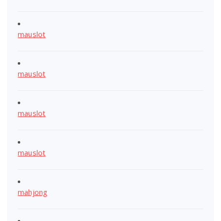
mauslot
mauslot
mauslot
mauslot
mahjong