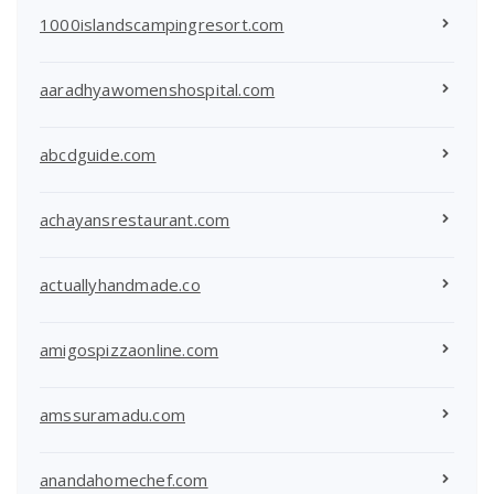
1000islandscampingresort.com
aaradhyawomenshospital.com
abcdguide.com
achayansrestaurant.com
actuallyhandmade.co
amigospizzaonline.com
amssuramadu.com
anandahomechef.com