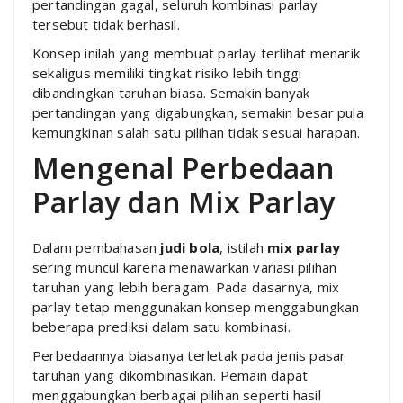
pertandingan gagal, seluruh kombinasi parlay
tersebut tidak berhasil.
Konsep inilah yang membuat parlay terlihat menarik
sekaligus memiliki tingkat risiko lebih tinggi
dibandingkan taruhan biasa. Semakin banyak
pertandingan yang digabungkan, semakin besar pula
kemungkinan salah satu pilihan tidak sesuai harapan.
Mengenal Perbedaan
Parlay dan Mix Parlay
Dalam pembahasan
judi bola
, istilah
mix parlay
sering muncul karena menawarkan variasi pilihan
taruhan yang lebih beragam. Pada dasarnya, mix
parlay tetap menggunakan konsep menggabungkan
beberapa prediksi dalam satu kombinasi.
Perbedaannya biasanya terletak pada jenis pasar
taruhan yang dikombinasikan. Pemain dapat
menggabungkan berbagai pilihan seperti hasil