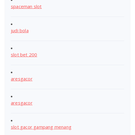
spaceman slot
judi bola
slot bet 200
aresgacor
aresgacor
slot gacor gampang menang