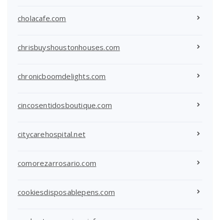
cholacafe.com
chrisbuyshoustonhouses.com
chronicboomdelights.com
cincosentidosboutique.com
citycarehospital.net
comorezarrosario.com
cookiesdisposablepens.com