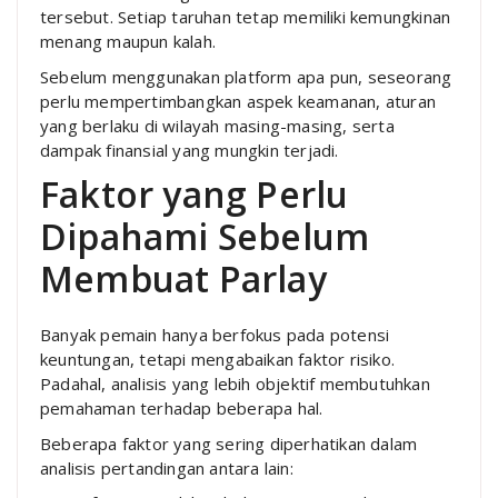
tersebut. Setiap taruhan tetap memiliki kemungkinan
menang maupun kalah.
Sebelum menggunakan platform apa pun, seseorang
perlu mempertimbangkan aspek keamanan, aturan
yang berlaku di wilayah masing-masing, serta
dampak finansial yang mungkin terjadi.
Faktor yang Perlu
Dipahami Sebelum
Membuat Parlay
Banyak pemain hanya berfokus pada potensi
keuntungan, tetapi mengabaikan faktor risiko.
Padahal, analisis yang lebih objektif membutuhkan
pemahaman terhadap beberapa hal.
Beberapa faktor yang sering diperhatikan dalam
analisis pertandingan antara lain: