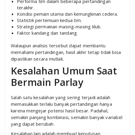
Performa tim dalam beberapa pertandingan
terakhir.
Kondisi pemain utama dan kemungkinan cedera.
Statistik pertemuan kedua tim.
Strategi permainan masing-masing klub.
Faktor kandang dan tandang.
Walaupun analisis tersebut dapat membantu
memahami pertandingan, hasil akhir tetap tidak bisa
dipastikan secara mutlak.
Kesalahan Umum Saat
Bermain Parlay
Salah satu kesalahan yang sering terjadi adalah
memasukkan terlalu banyak pertandingan hanya
karena mengejar potensi hasil besar. Padahal,
semakin panjang kombinasi, semakin banyak variabel
yang dapat berubah.
Kesalahan lain adalah membuat keputusan