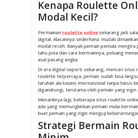
Kenapa Roulette Onl
Modal Kecil?
Permainan
roulette online
sekarang jadi sala
digital. Alasannya sederhana: mudah dimainkan
modal receh. Banyak pemain pemula mengira p
tahu pola dan cara bermainnya, peluang menang
asal pasang angka.
Di era digital seperti sekarang, mencari situs 
roulette terpercaya, pemain sudah bisa lang
taruhan ala kasino internasional tanpa harus ke
digandrungi, terutama oleh pemain yang ingi
Menariknya lagi, beberapa situs roulette onl
ada yang memungkinkan pemain mulai bermain h
buat pemain yang ingin menguji keberuntunga
Strategi Bermain Ro
Minim