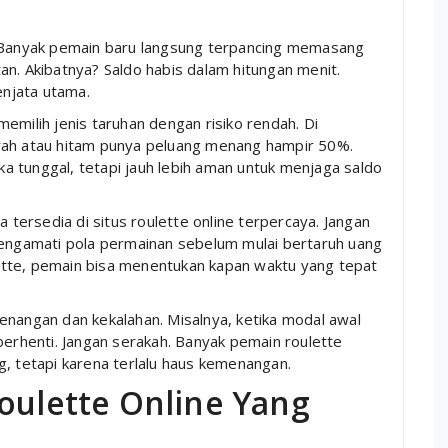
. Banyak pemain baru langsung terpancing memasang
an. Akibatnya? Saldo habis dalam hitungan menit.
enjata utama.
emilih jenis taruhan dengan risiko rendah. Di
rah atau hitam punya peluang menang hampir 50%.
 tunggal, tetapi jauh lebih aman untuk menjaga saldo
a tersedia di situs roulette online terpercaya. Jangan
mengamati pola permainan sebelum mulai bertaruh uang
tte, pemain bisa menentukan kapan waktu yang tepat
enangan dan kekalahan. Misalnya, ketika modal awal
berhenti. Jangan serakah. Banyak pemain roulette
g, tetapi karena terlalu haus kemenangan.
Roulette Online Yang