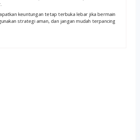
.
patkan keuntungan tetap terbuka lebar jika bermain
a, gunakan strategi aman, dan jangan mudah terpancing