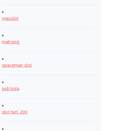
mauslot
mahjong
spaceman slot
judi bola
slot bet 200