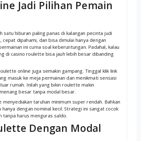
ine Jadi Pilihan Pemain
h satu hiburan paling panas di kalangan pecinta judi
, cepat dipahami, dan bisa dimulai hanya dengan
ermainan ini cuma soal keberuntungan. Padahal, kalau
 di casino roulette bisa jauh lebih besar dibanding
roulette online juga semakin gampang. Tinggal klik link
sung masuk ke meja permainan dan menikmati sensasi
luar rumah. Inilah yang bikin roulette makin
n menang besar tanpa modal besar.
ine menyediakan taruhan minimum super rendah. Bahkan
anya dengan nominal kecil. Strategi ini sangat cocok
n tanpa harus menguras saldo.
ulette Dengan Modal