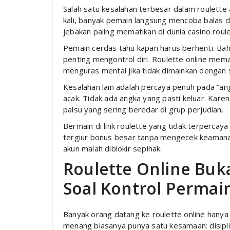
Salah satu kesalahan terbesar dalam roulette
kali, banyak pemain langsung mencoba balas d
jebakan paling mematikan di dunia casino roule
Pemain cerdas tahu kapan harus berhenti. Ba
penting mengontrol diri. Roulette online mema
menguras mental jika tidak dimainkan dengan s
Kesalahan lain adalah percaya penuh pada “ang
acak. Tidak ada angka yang pasti keluar. Karen
palsu yang sering beredar di grup perjudian.
Bermain di link roulette yang tidak terpercaya
tergiur bonus besar tanpa mengecek keamanan 
akun malah diblokir sepihak.
Roulette Online Buk
Soal Kontrol Permai
Banyak orang datang ke roulette online hany
menang biasanya punya satu kesamaan: disipli