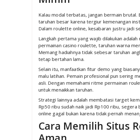
Kalau modal terbatas, jangan bermain brutal
taruhan besar karena tergiur kemenangan inst
Dalam roulette online, kesabaran justru jadi s
Langkah pertama yang wajib dilakukan adalah m
permainan casino roulette, taruhan warna me
Memang hadiahnya tidak sebesar taruhan angka
tetap bertahan lama.
Selain itu, manfaatkan fitur demo yang biasany
malu latihan. Pemain profesional pun sering 
asli. Dengan memahami ritme permainan roule
untuk menaikkan taruhan.
Strategi lainnya adalah membatasi target kem
Rp50 ribu sudah naik jadi Rp100 ribu, segera 
online gagal bukan karena tidak pernah menan
Cara Memilih Situs 
Aman