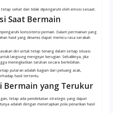
etap sehat dan tidak dipengaruhi oleh emosi sesaat.
i Saat Bermain
mpengaruhi konsistensi pemain. Dalam permainan yang
ahan hasil yang dinamis dapat memicu rasa serakah
sakan diri untuk tetap tenang dalam setiap situasi.
untuk langsung mengejar kerugian. Sebaliknya, jika
ingga meningkatkan taruhan secara berlebihan.
iap putaran adalah bagian dari peluang acak,
erhadap hasil tertentu.
i Bermain yang Terukur
gan, tetap ada pendekatan strategis yang dapat
tunya adalah dengan menetapkan pola penarikan hasil