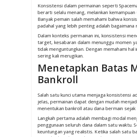
Konsistensi dalam permainan seperti Spacem
berarti selalu menang, melainkan kemampuan u
Banyak pemain salah memahami bahwa konsis
padahal yang lebih penting adalah bagaimana 
Dalam konteks permainan ini, konsistensi menc
target, kesabaran dalam menunggu momen yan
tidak menguntungkan. Dengan memahami hal in
sering kali merugikan.
Menetapkan Batas 
Bankroll
Salah satu kunci utama menjaga konsistensi a
jelas, permainan dapat dengan mudah menjadi t
menentukan bankroll atau dana bermain sejak
Langkah pertama adalah membagi modal menjad
penggunaan seluruh dana dalam satu waktu. Sel
keuntungan yang realistis. Ketika salah satu b