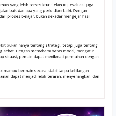
in yang lebih terstruktur. Selain itu, evaluasi juga
alan baik dan apa yang perlu diperbaiki. Dengan
dari proses belajar, bukan sekadar mengejar hasil
ot bukan hanya tentang strategi, tetapi juga tentang
yang sehat. Dengan memahami batas modal, mengatur
iap situasi, pemain dapat menikmati permainan dengan
api mampu bermain secara stabil tanpa kehilangan
ainan dapat menjadi lebih terarah, menyenangkan, dan