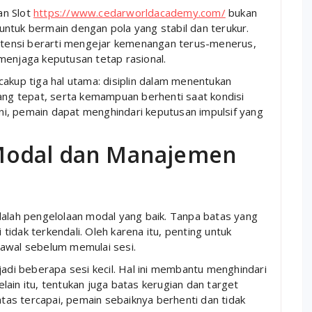
an Slot
https://www.cedarworldacademy.com/
bukan
ntuk bermain dengan pola yang stabil dan terukur.
tensi berarti mengejar kemenangan terus-menerus,
menjaga keputusan tetap rasional.
akup tiga hal utama: disiplin dalam menentukan
g tepat, serta kemampuan berhenti saat kondisi
i, pemain dapat menghindari keputusan impulsif yang
Modal dan Manajemen
dalah pengelolaan modal yang baik. Tanpa batas yang
idak terkendali. Oleh karena itu, penting untuk
 awal sebelum memulai sesi.
i beberapa sesi kecil. Hal ini membantu menghindari
ain itu, tentukan juga batas kerugian dan target
atas tercapai, pemain sebaiknya berhenti dan tidak