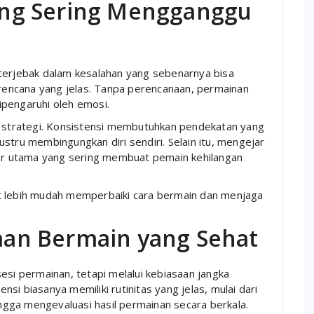
ng Sering Mengganggu
 terjebak dalam kesalahan yang sebenarnya bisa
a rencana yang jelas. Tanpa perencanaan, permainan
ipengaruhi oleh emosi.
ah strategi. Konsistensi membutuhkan pendekatan yang
stru membingungkan diri sendiri. Selain itu, mengejar
tor utama yang sering membuat pemain kehilangan
t lebih mudah memperbaiki cara bermain dan menjaga
an Bermain yang Sehat
esi permainan, tetapi melalui kebiasaan jangka
si biasanya memiliki rutinitas yang jelas, mulai dari
gga mengevaluasi hasil permainan secara berkala.