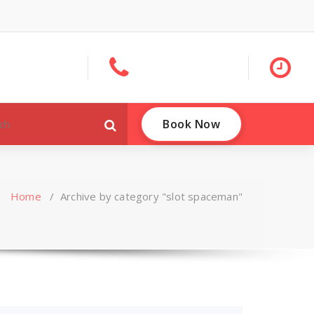
Book Now
Home
/
Archive by category "slot spaceman"