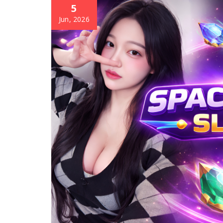
5
Jun, 2026