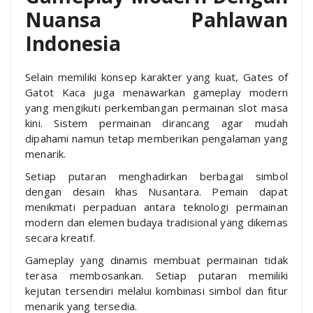
Nuansa Pahlawan
Indonesia
Selain memiliki konsep karakter yang kuat, Gates of
Gatot Kaca juga menawarkan gameplay modern
yang mengikuti perkembangan permainan slot masa
kini. Sistem permainan dirancang agar mudah
dipahami namun tetap memberikan pengalaman yang
menarik.
Setiap putaran menghadirkan berbagai simbol
dengan desain khas Nusantara. Pemain dapat
menikmati perpaduan antara teknologi permainan
modern dan elemen budaya tradisional yang dikemas
secara kreatif.
Gameplay yang dinamis membuat permainan tidak
terasa membosankan. Setiap putaran memiliki
kejutan tersendiri melalui kombinasi simbol dan fitur
menarik yang tersedia.