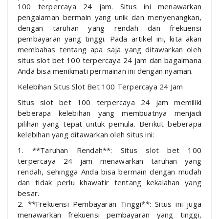
100 terpercaya 24 jam. Situs ini menawarkan
pengalaman bermain yang unik dan menyenangkan,
dengan taruhan yang rendah dan frekuensi
pembayaran yang tinggi. Pada artikel ini, kita akan
membahas tentang apa saja yang ditawarkan oleh
situs slot bet 100 terpercaya 24 jam dan bagaimana
Anda bisa menikmati permainan ini dengan nyaman.
Kelebihan Situs Slot Bet 100 Terpercaya 24 Jam
Situs slot bet 100 terpercaya 24 jam memiliki
beberapa kelebihan yang membuatnya menjadi
pilihan yang tepat untuk pemula. Berikut beberapa
kelebihan yang ditawarkan oleh situs ini:
1. **Taruhan Rendah**: Situs slot bet 100
terpercaya 24 jam menawarkan taruhan yang
rendah, sehingga Anda bisa bermain dengan mudah
dan tidak perlu khawatir tentang kekalahan yang
besar.
2. **Frekuensi Pembayaran Tinggi**: Situs ini juga
menawarkan frekuensi pembayaran yang tinggi,