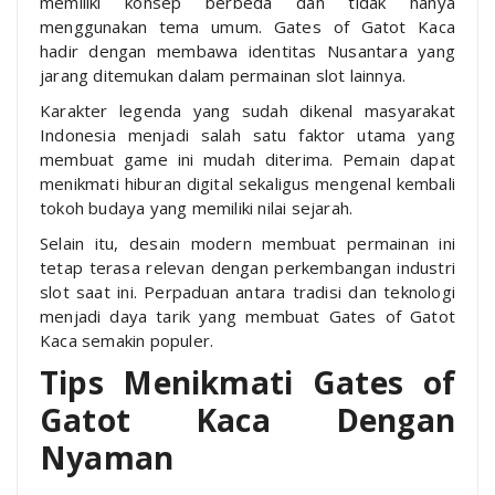
memiliki konsep berbeda dan tidak hanya
menggunakan tema umum. Gates of Gatot Kaca
hadir dengan membawa identitas Nusantara yang
jarang ditemukan dalam permainan slot lainnya.
Karakter legenda yang sudah dikenal masyarakat
Indonesia menjadi salah satu faktor utama yang
membuat game ini mudah diterima. Pemain dapat
menikmati hiburan digital sekaligus mengenal kembali
tokoh budaya yang memiliki nilai sejarah.
Selain itu, desain modern membuat permainan ini
tetap terasa relevan dengan perkembangan industri
slot saat ini. Perpaduan antara tradisi dan teknologi
menjadi daya tarik yang membuat Gates of Gatot
Kaca semakin populer.
Tips Menikmati Gates of
Gatot Kaca Dengan
Nyaman