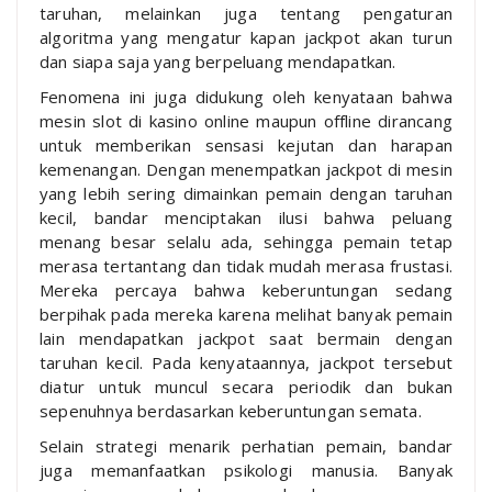
taruhan, melainkan juga tentang pengaturan
algoritma yang mengatur kapan jackpot akan turun
dan siapa saja yang berpeluang mendapatkan.
Fenomena ini juga didukung oleh kenyataan bahwa
mesin slot di kasino online maupun offline dirancang
untuk memberikan sensasi kejutan dan harapan
kemenangan. Dengan menempatkan jackpot di mesin
yang lebih sering dimainkan pemain dengan taruhan
kecil, bandar menciptakan ilusi bahwa peluang
menang besar selalu ada, sehingga pemain tetap
merasa tertantang dan tidak mudah merasa frustasi.
Mereka percaya bahwa keberuntungan sedang
berpihak pada mereka karena melihat banyak pemain
lain mendapatkan jackpot saat bermain dengan
taruhan kecil. Pada kenyataannya, jackpot tersebut
diatur untuk muncul secara periodik dan bukan
sepenuhnya berdasarkan keberuntungan semata.
Selain strategi menarik perhatian pemain, bandar
juga memanfaatkan psikologi manusia. Banyak