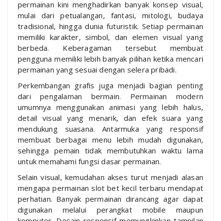
permainan kini menghadirkan banyak konsep visual,
mulai dari petualangan, fantasi, mitologi, budaya
tradisional, hingga dunia futuristik. Setiap permainan
memiliki karakter, simbol, dan elemen visual yang
berbeda. Keberagaman tersebut membuat
pengguna memiliki lebih banyak pilihan ketika mencari
permainan yang sesuai dengan selera pribadi.
Perkembangan grafis juga menjadi bagian penting
dari pengalaman bermain. Permainan modern
umumnya menggunakan animasi yang lebih halus,
detail visual yang menarik, dan efek suara yang
mendukung suasana. Antarmuka yang responsif
membuat berbagai menu lebih mudah digunakan,
sehingga pemain tidak membutuhkan waktu lama
untuk memahami fungsi dasar permainan.
Selain visual, kemudahan akses turut menjadi alasan
mengapa permainan slot bet kecil terbaru mendapat
perhatian. Banyak permainan dirancang agar dapat
digunakan melalui perangkat mobile maupun
komputer. Desain responsif memungkinkan tampilan