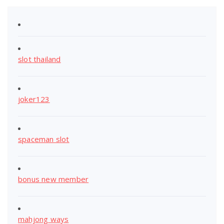
slot thailand
joker123
spaceman slot
bonus new member
mahjong ways