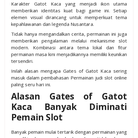
Karakter Gatot Kaca yang menjadi ikon utama
memberikan identitas kuat bagi game ini. Setiap
elemen visual dirancang untuk memperkuat tema
kepahlawanan dan legenda Nusantara.
Tidak hanya mengandalkan cerita, permainan ini juga
memberikan pengalaman melalui mekanisme slot
modern. Kombinasi antara tema lokal dan fitur
permainan masa kini menjadikannya memiliki keunikan
tersendiri.
Inilah alasan mengapa Gates of Gatot Kaca sering
masuk dalam pembahasan Permainan judi slot online
paling seru hari ini.
Alasan Gates of Gatot
Kaca Banyak Diminati
Pemain Slot
Banyak pemain mulai tertarik dengan permainan yang