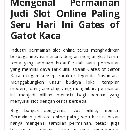
Mengenal Permainan
Judi Slot Online Paling
Seru Hari Ini Gates of
Gatot Kaca
Industri permainan slot online terus menghadirkan
berbagai inovasi menarik dengan mengangkat tema-
tema yang semakin kreatif. Salah satu permainan
yang memiliki daya tarik unik adalah Gates of Gatot
Kaca dengan konsep karakter legenda Nusantara.
Menggabungkan unsur budaya lokal, tampilan
modern, dan gameplay yang menghibur, permainan
ini menjadi pilihan menarik bagi pemain yang
menyukai slot dengan cerita berbeda.
Bagi banyak penggemar slot online, mencari
Permainan judi slot online paling seru hari ini bukan
hanya mengenai tampilan permainan, tetapi juga
bagaimana sebuah game mampu memberikan