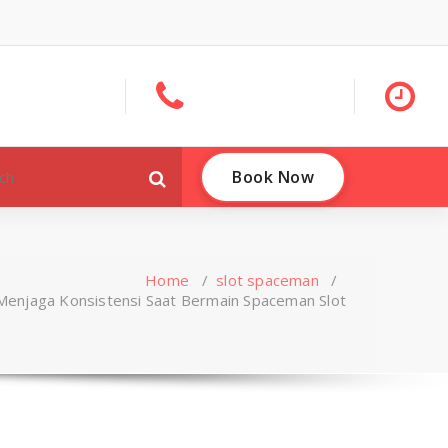
Book Now
Home
/
slot spaceman
/
Menjaga Konsistensi Saat Bermain Spaceman Slot