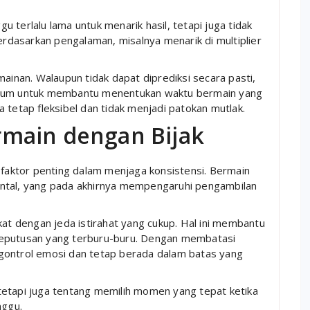
 terlalu lama untuk menarik hasil, tetapi juga tidak
berdasarkan pengalaman, misalnya menarik di multiplier
mainan. Walaupun tidak dapat diprediksi secara pasti,
um untuk membantu menentukan waktu bermain yang
 tetap fleksibel dan tidak menjadi patokan mutlak.
main dengan Bijak
 faktor penting dalam menjaga konsistensi. Bermain
ental, yang pada akhirnya mempengaruhi pengambilan
kat dengan jeda istirahat yang cukup. Hal ini membantu
keputusan yang terburu-buru. Dengan membatasi
gontrol emosi dan tetap berada dalam batas yang
tetapi juga tentang memilih momen yang tepat ketika
nggu.