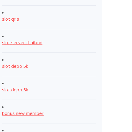
slot qris
slot server thailand
slot depo 5k
slot depo 5k
bonus new member