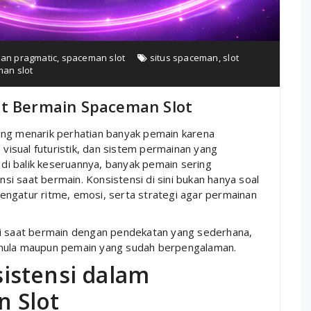
an pragmatic
,
spaceman slot
situs spaceman
,
slot
an slot
at Bermain Spaceman Slot
ang menarik perhatian banyak pemain karena
isual futuristik, dan sistem permainan yang
i balik keseruannya, banyak pemain sering
i saat bermain. Konsistensi di sini bukan hanya soal
engatur ritme, emosi, serta strategi agar permainan
si saat bermain dengan pendekatan yang sederhana,
emula maupun pemain yang sudah berpengalaman.
istensi dalam
 Slot