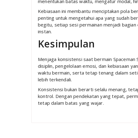
menentukan batas waktu, mengatur modal, hin
Kebiasaan ini membantu menciptakan pola berma
penting untuk mengetahui apa yang sudah berj
begitu, setiap sesi permainan menjadi bagian 
instan.
Kesimpulan
Menjaga konsistensi saat bermain Spaceman Sl
disiplin, pengelolaan emosi, dan kebiasaan 
waktu bermain, serta tetap tenang dalam set
lebih terkendali.
Konsistensi bukan berarti selalu menang, tet
kontrol. Dengan pendekatan yang tepat, perm
tetap dalam batas yang wajar.