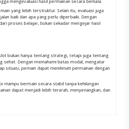
gga mengevaluasi hasil permainan secara berkala.
in yang lebih terstruktur. Selain itu, evaluasi juga
alan baik dan apa yang perlu diperbaiki. Dengan
dari proses belajar, bukan sekadar mengejar hasil
ot bukan hanya tentang strategi, tetapi juga tentang
yang sehat. Dengan memahami batas modal, mengatur
iap situasi, pemain dapat menikmati permainan dengan
api mampu bermain secara stabil tanpa kehilangan
ainan dapat menjadi lebih terarah, menyenangkan, dan