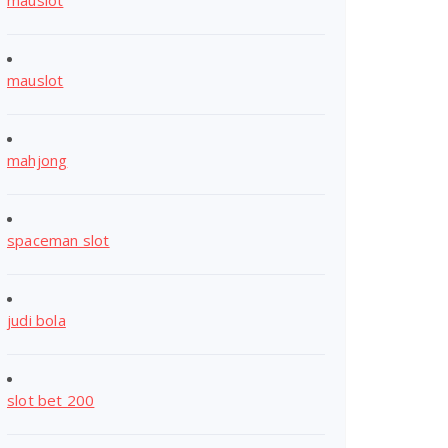
mauslot
mauslot
mahjong
spaceman slot
judi bola
slot bet 200