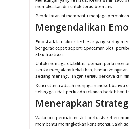
memaksakan diri untuk terus bermain.
Pendekatan ini membantu menjaga permainan t
Mengendalikan Emos
Emosi adalah faktor terbesar yang sering me
bergerak cepat seperti Spaceman Slot, perub
atau frustrasi.
Untuk menjaga stabilitas, pemain perlu membia
Ketika mengalami kekalahan, hindari keinginan 
sedang menang, jangan terlalu percaya diri h
Kunci utama adalah menjaga mindset bahwa set
sehingga tidak perlu ada tekanan berlebihan t
Menerapkan Strateg
Walaupun permainan slot berbasis keberuntun
membantu meningkatkan konsistensi. Salah sa