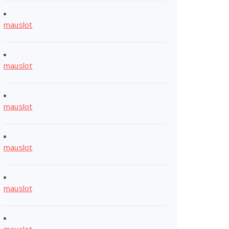
mauslot
mauslot
mauslot
mauslot
mauslot