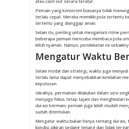
atau cash out secara teratur.
Pemain yang konsisten biasanya tidak menunggu
terlalu cepat. Mereka memiliki pola tertentu 
tertentu yang dianggap aman.
Selain itu, penting untuk mengamati ritme per
beberapa pemain mencoba membaca pola um
lebih nyaman. Namun, pendekatan ini sebaiknya
Mengatur Waktu Ber
Selain modal dan strategi, waktu juga menjadi
terlalu lama dapat menyebabkan kelelahan m
keputusan.
Idealnya, permainan dilakukan dalam sesi sing
menjaga fokus tetap tajam dan menghindari 
durasi bermain, pemain juga lebih mudah men
sudah ditentukan.
Mengatur waktu bukan hanya tentang durasi, 
kondisi pikiran sedang tenang dan tidak terga