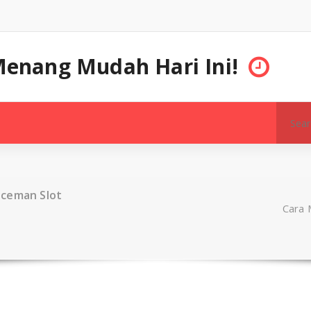
 Menang Mudah Hari Ini!
Search
for:
aceman Slot
Cara 