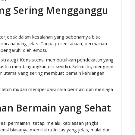
ng Sering Mengganggu
 terjebak dalam kesalahan yang sebenarnya bisa
a rencana yang jelas. Tanpa perencanaan, permainan
ipengaruhi oleh emosi.
ah strategi. Konsistensi membutuhkan pendekatan yang
stru membingungkan diri sendiri. Selain itu, mengejar
tor utama yang sering membuat pemain kehilangan
t lebih mudah memperbaiki cara bermain dan menjaga
an Bermain yang Sehat
esi permainan, tetapi melalui kebiasaan jangka
si biasanya memiliki rutinitas yang jelas, mulai dari