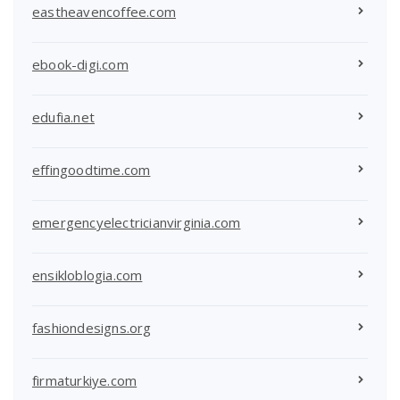
eastheavencoffee.com
ebook-digi.com
edufia.net
effingoodtime.com
emergencyelectricianvirginia.com
ensikloblogia.com
fashiondesigns.org
firmaturkiye.com