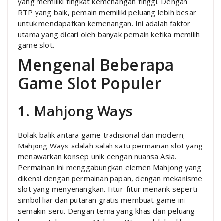
yang memiliki tingkat kemenangan tinggi. Dengan
RTP yang baik, pemain memiliki peluang lebih besar
untuk mendapatkan kemenangan. Ini adalah faktor
utama yang dicari oleh banyak pemain ketika memilih
game slot.
Mengenal Beberapa
Game Slot Populer
1. Mahjong Ways
Bolak-balik antara game tradisional dan modern,
Mahjong Ways adalah salah satu permainan slot yang
menawarkan konsep unik dengan nuansa Asia.
Permainan ini menggabungkan elemen Mahjong yang
dikenal dengan permainan papan, dengan mekanisme
slot yang menyenangkan. Fitur-fitur menarik seperti
simbol liar dan putaran gratis membuat game ini
semakin seru. Dengan tema yang khas dan peluang