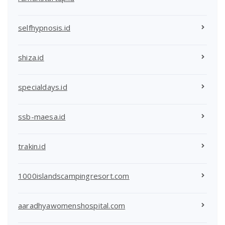
selfhypnosis.id
shiza.id
specialdays.id
ssb-maesa.id
trakin.id
1000islandscampingresort.com
aaradhyawomenshospital.com