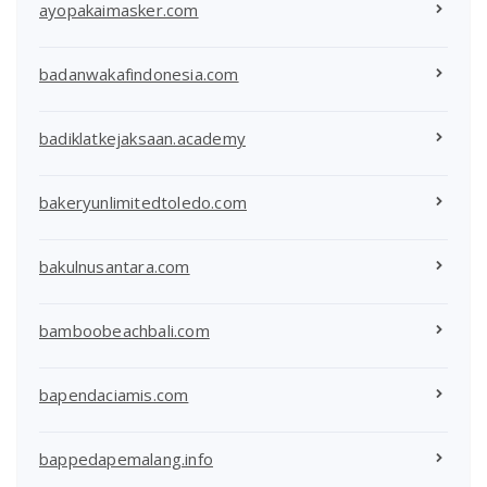
ayopakaimasker.com
badanwakafindonesia.com
badiklatkejaksaan.academy
bakeryunlimitedtoledo.com
bakulnusantara.com
bamboobeachbali.com
bapendaciamis.com
bappedapemalang.info