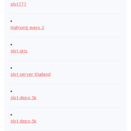
slot777
mahjong ways 2
slot qris
slot server thailand
slot depo 5k
slot depo 5k