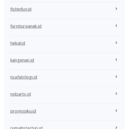
fishinfun.id
furnitureanak.id
hekal.id
kangenan.id
ncafatrilogi.id
nobartv.id
promosiku.id
rumahstartup.id