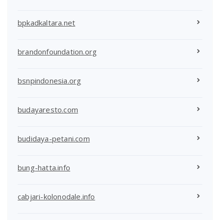
bpkadkaltara.net
brandonfoundation.org
bsnpindonesia.org
budayaresto.com
budidaya-petani.com
bung-hatta.info
cabjari-kolonodale.info