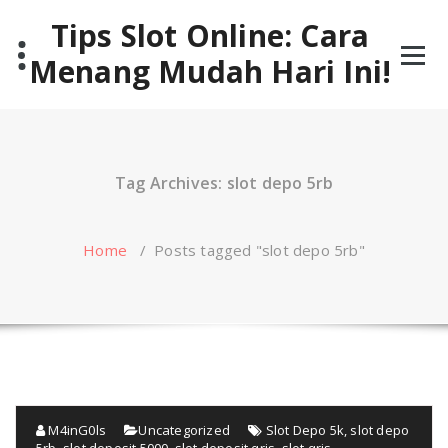
Skip
Tips Slot Online: Cara
to
content
Menang Mudah Hari Ini!
Tag Archives: slot depo 5rb
Home
/
Posts tagged "slot depo 5rb"
M4inG0ls
Uncategorized
Slot Depo 5k
,
slot depo
5rb
,
slot deposit 5000
,
slot deposit qris
,
slot qris