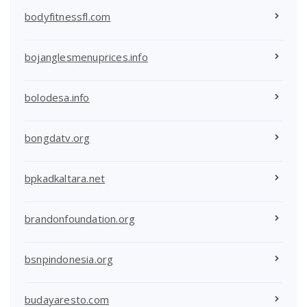
bodyfitnessfl.com
bojanglesmenuprices.info
bolodesa.info
bongdatv.org
bpkadkaltara.net
brandonfoundation.org
bsnpindonesia.org
budayaresto.com