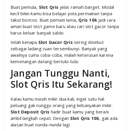
Buat pemula,
Slot Qris
jelas ramah banget. Modal
kecil bikin kamu bisa belajar pola permainan tanpa
takut boncos. Buat pemain lama,
Qris 10k
jadi cara
aman buat test game baru atau cari slot gacor tanpa
harus keluar banyak saldo.
Inilah kenapa
Slot Gacor Qris
sering disebut
sebagai ladang cuan tersembunyi. Banyak yang
awalnya cuma coba-coba, malah keterusan karena
kemenangan datang bertubi-tubi.
Jangan Tunggu Nanti,
Slot Qris Itu Sekarang!
Kalau kamu masih mikir dua kali, ingat satu hal:
peluang gak nunggu orang yang kebanyakan mikir.
Slot Deposit Qris
hadir buat kamu yang berani
ambil langkah cepat. Dengan
Slot Qris 10k
, gak ada
alasan buat nunda-nunda lagi.