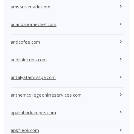
amssuramadu.com
anandahomechef.com
andcofee.com
androidcribs.com
antalyafamilyspa.com
anthemcollegeonlineservices.com
apakabarkampus.com
apkfileok.com