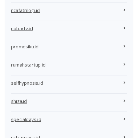
ncafatrilogi.id
nobartv.id
promosiku.id
rumahstartup.id
selfhypnosis.id
shiza.id
specialdays.id
ssb-maesa.id