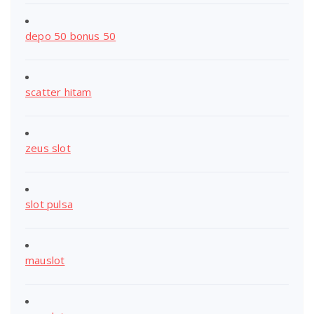
depo 50 bonus 50
scatter hitam
zeus slot
slot pulsa
mauslot