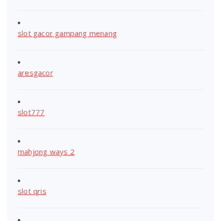
slot gacor gampang menang
aresgacor
slot777
mahjong ways 2
slot qris