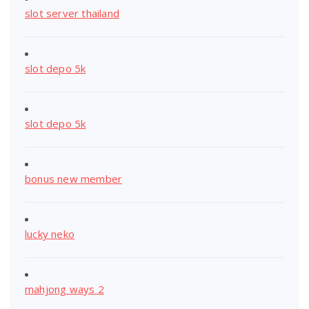
slot server thailand
slot depo 5k
slot depo 5k
bonus new member
lucky neko
mahjong ways 2