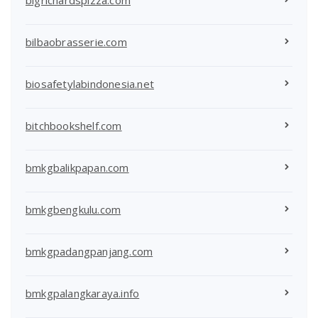
bigrichardspizza.com
bilbaobrasserie.com
biosafetylabindonesia.net
bitchbookshelf.com
bmkgbalikpapan.com
bmkgbengkulu.com
bmkgpadangpanjang.com
bmkgpalangkaraya.info