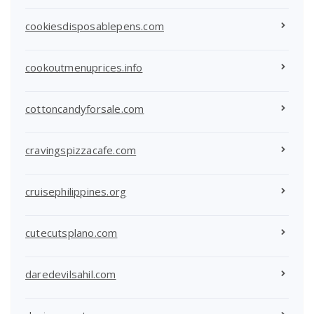
cookiesdisposablepens.com
cookoutmenuprices.info
cottoncandyforsale.com
cravingspizzacafe.com
cruisephilippines.org
cutecutsplano.com
daredevilsahil.com