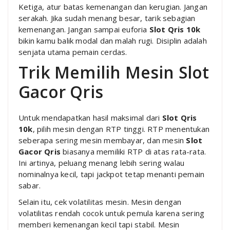
Ketiga, atur batas kemenangan dan kerugian. Jangan
serakah. Jika sudah menang besar, tarik sebagian
kemenangan. Jangan sampai euforia
Slot Qris 10k
bikin kamu balik modal dan malah rugi. Disiplin adalah
senjata utama pemain cerdas.
Trik Memilih Mesin Slot
Gacor Qris
Untuk mendapatkan hasil maksimal dari
Slot Qris
10k
, pilih mesin dengan RTP tinggi. RTP menentukan
seberapa sering mesin membayar, dan mesin
Slot
Gacor Qris
biasanya memiliki RTP di atas rata-rata.
Ini artinya, peluang menang lebih sering walau
nominalnya kecil, tapi jackpot tetap menanti pemain
sabar.
Selain itu, cek volatilitas mesin. Mesin dengan
volatilitas rendah cocok untuk pemula karena sering
memberi kemenangan kecil tapi stabil. Mesin