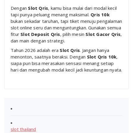
Dengan
Slot Qris
, kamu bisa mulai dari modal kecil
tapi punya peluang menang maksimal.
Qris 10k
bukan sekadar taruhan, tapi tiket menuju pengalaman
slot online seru dan menguntungkan. Gunakan semua
fitur
Slot Deposit Qris
, pilih mesin
Slot Gacor Qris
,
dan main dengan strategi.
Tahun 2026 adalah era
Slot Qris
. Jangan hanya
menonton, saatnya beraksi. Dengan
Slot Qris 10k
,
siapa pun bisa merasakan sensasi menang setiap
hari dan mengubah modal kecil jadi keuntungan nyata.
slot thailand