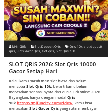
M4inG0ls
Slot Deposit Qris
Qris 10k
,
slot deposit
qris
,
Slot Gacor Qris
,
slot qris
,
Slot Qris 10k
SLOT QRIS 2026: Slot Qris 10000
Gacor Setiap Hari
Kalau kamu masih main slot biasa dan belum
mencoba
Slot Qris 10k
, berarti kamu belum
merasakan sensasi nyata dari dunia judi online 2026.
Bayangkan, hanya dengan modal
Qris
10k
https://mjfuncity.com/rides/
, kamu bisa
merasakan
Slot Gacor Qris
yang rutin membayar