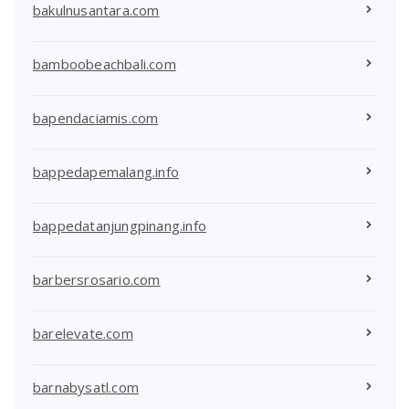
bakulnusantara.com
bamboobeachbali.com
bapendaciamis.com
bappedapemalang.info
bappedatanjungpinang.info
barbersrosario.com
barelevate.com
barnabysatl.com