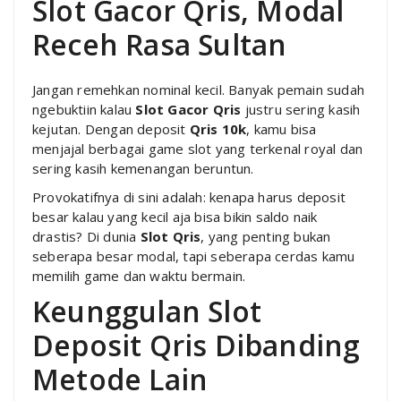
Slot Gacor Qris, Modal
Receh Rasa Sultan
Jangan remehkan nominal kecil. Banyak pemain sudah
ngebuktiin kalau
Slot Gacor Qris
justru sering kasih
kejutan. Dengan deposit
Qris 10k
, kamu bisa
menjajal berbagai game slot yang terkenal royal dan
sering kasih kemenangan beruntun.
Provokatifnya di sini adalah: kenapa harus deposit
besar kalau yang kecil aja bisa bikin saldo naik
drastis? Di dunia
Slot Qris
, yang penting bukan
seberapa besar modal, tapi seberapa cerdas kamu
memilih game dan waktu bermain.
Keunggulan Slot
Deposit Qris Dibanding
Metode Lain