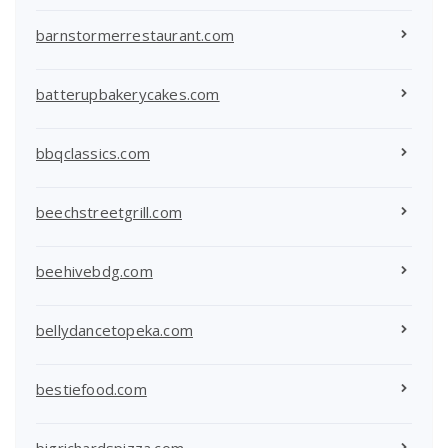
barnstormerrestaurant.com
batterupbakerycakes.com
bbqclassics.com
beechstreetgrill.com
beehivebdg.com
bellydancetopeka.com
bestiefood.com