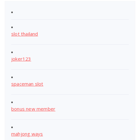
slot thailand
joker123
spaceman slot
bonus new member
mahjong ways