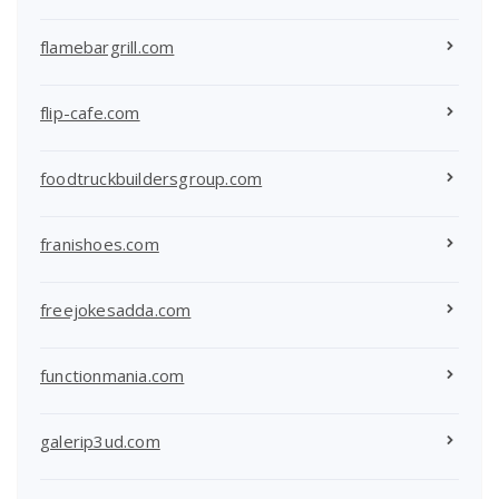
flamebargrill.com
flip-cafe.com
foodtruckbuildersgroup.com
franishoes.com
freejokesadda.com
functionmania.com
galerip3ud.com