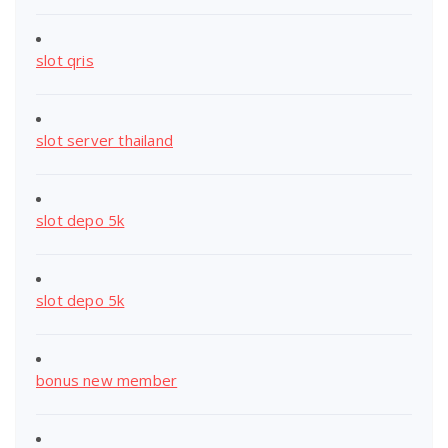
slot qris
slot server thailand
slot depo 5k
slot depo 5k
bonus new member