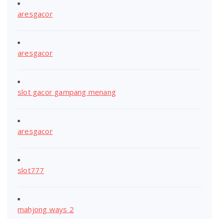
aresgacor
aresgacor
slot gacor gampang menang
aresgacor
slot777
mahjong ways 2