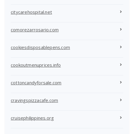
citycarehospital.net
comorezarrosario.com
cookiesdisposablepens.com
cookoutmenuprices.info
cottoncandyforsale.com
cravingspizzacafe.com
cruisephilippines.org