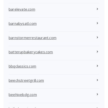
barelevate.com
barnabysatl.com
barnstormerrestaurant.com
batterupbakerycakes.com
bbqclassics.com
beechstreetgrill.com
beehivebdg.com