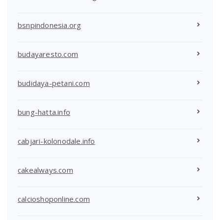
bsnpindonesia.org
budayaresto.com
budidaya-petani.com
bung-hatta.info
cabjari-kolonodale.info
cakealways.com
calcioshoponline.com