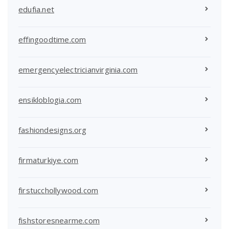
edufia.net
effingoodtime.com
emergencyelectricianvirginia.com
ensikloblogia.com
fashiondesigns.org
firmaturkiye.com
firstucchollywood.com
fishstoresnearme.com