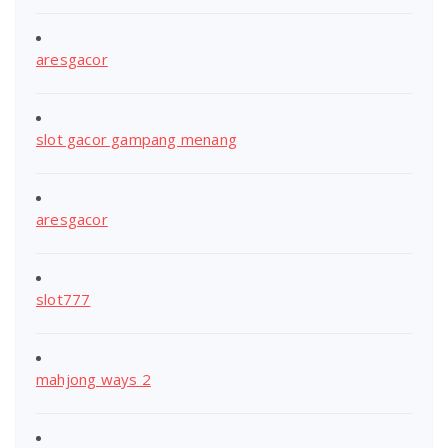
aresgacor
slot gacor gampang menang
aresgacor
slot777
mahjong ways 2