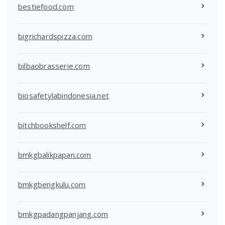
bestiefood.com
bigrichardspizza.com
bilbaobrasserie.com
biosafetylabindonesia.net
bitchbookshelf.com
bmkgbalikpapan.com
bmkgbengkulu.com
bmkgpadangpanjang.com