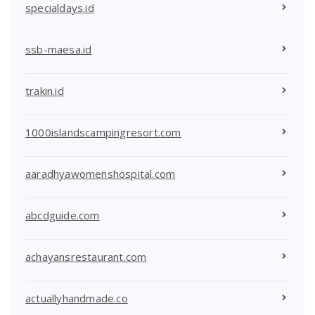
specialdays.id
ssb-maesa.id
trakin.id
1000islandscampingresort.com
aaradhyawomenshospital.com
abcdguide.com
achayansrestaurant.com
actuallyhandmade.co