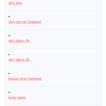
slot qris
slot server thailand
slot depo 5k
slot depo 5k
bonus new member
lucky neko