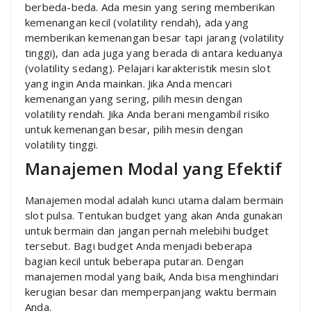
berbeda-beda. Ada mesin yang sering memberikan
kemenangan kecil (volatility rendah), ada yang
memberikan kemenangan besar tapi jarang (volatility
tinggi), dan ada juga yang berada di antara keduanya
(volatility sedang). Pelajari karakteristik mesin slot
yang ingin Anda mainkan. Jika Anda mencari
kemenangan yang sering, pilih mesin dengan
volatility rendah. Jika Anda berani mengambil risiko
untuk kemenangan besar, pilih mesin dengan
volatility tinggi.
Manajemen Modal yang Efektif
Manajemen modal adalah kunci utama dalam bermain
slot pulsa. Tentukan budget yang akan Anda gunakan
untuk bermain dan jangan pernah melebihi budget
tersebut. Bagi budget Anda menjadi beberapa
bagian kecil untuk beberapa putaran. Dengan
manajemen modal yang baik, Anda bisa menghindari
kerugian besar dan memperpanjang waktu bermain
Anda.