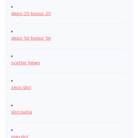
depo 25 bonus 25
depo 50 bonus 50
scatter hitam
zeus slot
slot pulsa
mauslot