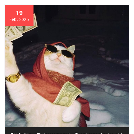
19
Feb, 2025