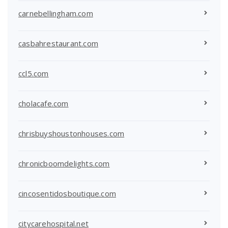
carnebellingham.com
casbahrestaurant.com
ccl5.com
cholacafe.com
chrisbuyshoustonhouses.com
chronicboomdelights.com
cincosentidosboutique.com
citycarehospital.net