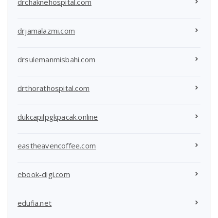
drchaknehospital.com
drjamalazmi.com
drsulemanmisbahi.com
drthorathospital.com
dukcapilpgkpacak.online
eastheavencoffee.com
ebook-digi.com
edufia.net