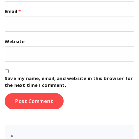
Email
*
Website
Save my name, email, and website in this browser for
the next time I comment.