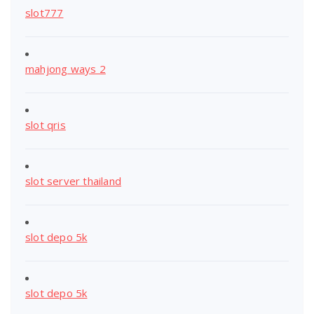
slot777
mahjong ways 2
slot qris
slot server thailand
slot depo 5k
slot depo 5k