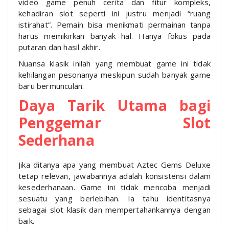
video game penuh cerita dan fitur kompleks,
kehadiran slot seperti ini justru menjadi “ruang
istirahat”. Pemain bisa menikmati permainan tanpa
harus memikirkan banyak hal. Hanya fokus pada
putaran dan hasil akhir.
Nuansa klasik inilah yang membuat game ini tidak
kehilangan pesonanya meskipun sudah banyak game
baru bermunculan.
Daya Tarik Utama bagi
Penggemar Slot
Sederhana
Jika ditanya apa yang membuat
Aztec Gems Deluxe
tetap relevan, jawabannya adalah konsistensi dalam
kesederhanaan. Game ini tidak mencoba menjadi
sesuatu yang berlebihan. Ia tahu identitasnya
sebagai slot klasik dan mempertahankannya dengan
baik.