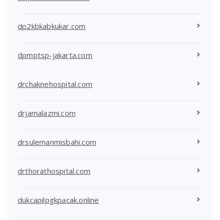
dp2kbkabkukar.com
dpmptsp-jakarta.com
drchaknehospital.com
drjamalazmi.com
drsulemanmisbahi.com
drthorathospital.com
dukcapilpgkpacak.online