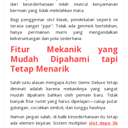
dari kesederhanaan inilah muncul kenyamanan
bermain yang tidak melelahkan mata.
Bagi penggemar slot klasik, pendekatan seperti ini
terasa sangat “jujur”. Tidak ada gimmick berlebihan,
hanya permainan murni yang mengandalkan
keberuntungan dan pola sederhana.
Fitur Mekanik yang
Mudah Dipahami tapi
Tetap Menarik
Salah satu alasan mengapa
Aztec Gems Deluxe
tetap
diminati adalah karena mekaniknya yang sangat
mudah dipahami bahkan oleh pemain baru. Tidak
banyak fitur rumit yang harus dipelajari—cukup putar
gulungan, cocokkan simbol, dan tunggu hasilnya.
Namun jangan salah, di balik kesederhanaan itu tetap
ada elemen kejutan. Sistem multiplier
slot depo 5k