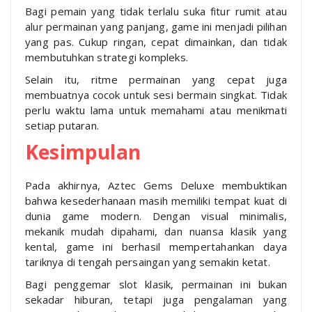
Bagi pemain yang tidak terlalu suka fitur rumit atau
alur permainan yang panjang, game ini menjadi pilihan
yang pas. Cukup ringan, cepat dimainkan, dan tidak
membutuhkan strategi kompleks.
Selain itu, ritme permainan yang cepat juga
membuatnya cocok untuk sesi bermain singkat. Tidak
perlu waktu lama untuk memahami atau menikmati
setiap putaran.
Kesimpulan
Pada akhirnya,
Aztec Gems Deluxe
membuktikan
bahwa kesederhanaan masih memiliki tempat kuat di
dunia game modern. Dengan visual minimalis,
mekanik mudah dipahami, dan nuansa klasik yang
kental, game ini berhasil mempertahankan daya
tariknya di tengah persaingan yang semakin ketat.
Bagi penggemar slot klasik, permainan ini bukan
sekadar hiburan, tetapi juga pengalaman yang