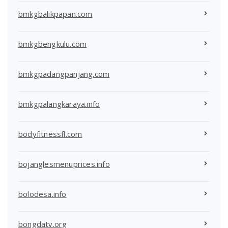
bmkgbalikpapan.com
bmkgbengkulu.com
bmkgpadangpanjang.com
bmkgpalangkaraya.info
bodyfitnessfl.com
bojanglesmenuprices.info
bolodesa.info
bongdatv.org