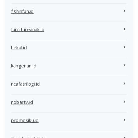
fishinfun.id
furnitureanak.id
hekal.id
kangenan.id
ncafatrilogi.id
nobartv.id
promosiku.id