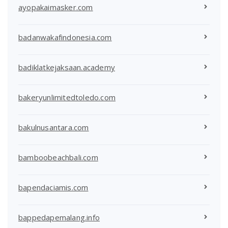
ayopakaimasker.com
badanwakafindonesia.com
badiklatkejaksaan.academy
bakeryunlimitedtoledo.com
bakulnusantara.com
bamboobeachbali.com
bapendaciamis.com
bappedapemalang.info