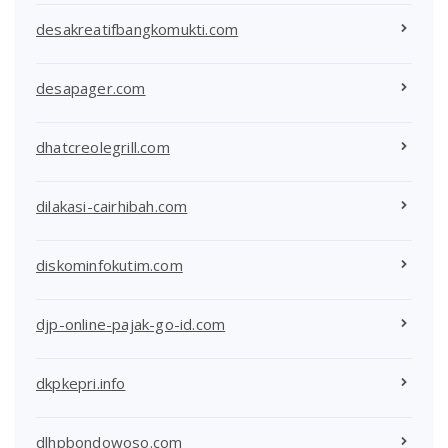
desakreatifbangkomukti.com
desapager.com
dhatcreolegrill.com
dilakasi-cairhibah.com
diskominfokutim.com
djp-online-pajak-go-id.com
dkpkepri.info
dlhpbondowoso.com