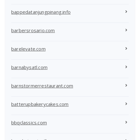
bappedatanjungpinang.info
barbersrosario.com
barelevate.com
barnabysatl.com
barnstormerrestaurant.com
batterupbakerycakes.com
bbqclassics.com