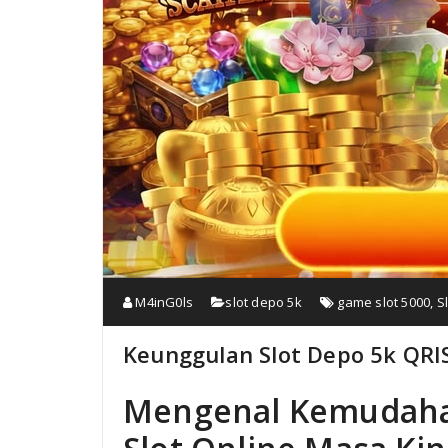
M4inG0ls
slot depo 5k
game slot 5000
,
S
Keunggulan Slot Depo 5k QRI
Mengenal Kemudahan