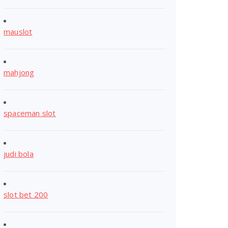
mauslot
mahjong
spaceman slot
judi bola
slot bet 200