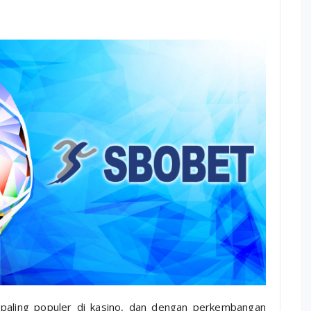
 paling populer di kasino, dan dengan perkembangan