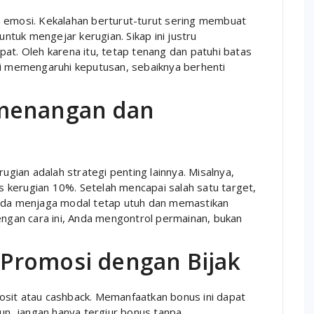
h emosi. Kekalahan berturut-turut sering membuat
tuk mengejar kerugian. Sikap ini justru
at. Oleh karena itu, tetap tenang dan patuhi batas
ai memengaruhi keputusan, sebaiknya berhenti
emenangan dan
ian adalah strategi penting lainnya. Misalnya,
 kerugian 10%. Setelah mencapai salah satu target,
Anda menjaga modal tetap utuh dan memastikan
gan cara ini, Anda mengontrol permainan, bukan
Promosi dengan Bijak
osit atau cashback. Memanfaatkan bonus ini dapat
n, jangan hanya tergiur bonus tanpa