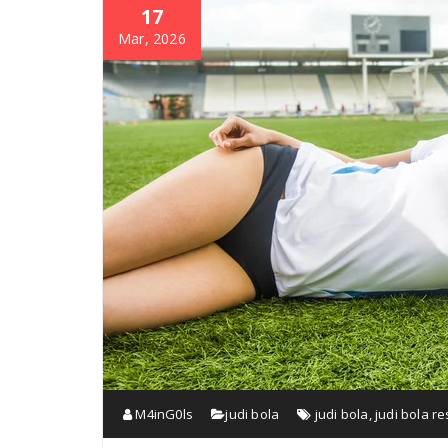
17
Mar, 2026
M4inG0ls
judi bola
judi bola
,
judi bola r