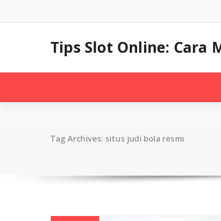
Skip
to
content
Tips Slot Online: Cara
Tag Archives: situs judi bola resmi