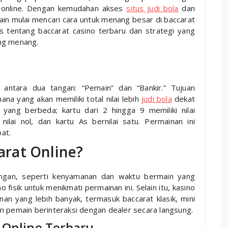
ra online. Dengan kemudahan akses
situs judi bola
dan
in mulai mencari cara untuk menang besar di baccarat
as tentang baccarat casino terbaru dan strategi yang
ang menang.
 antara dua tangan: “Pemain” dan “Bankir.” Tujuan
na yang akan memiliki total nilai lebih
judi bola
dekat
i yang berbeda; kartu dari 2 hingga 9 memiliki nilai
nilai nol, dan kartu As bernilai satu. Permainan ini
at.
rat Online?
ungan, seperti kenyamanan dan waktu bermain yang
no fisik untuk menikmati permainan ini. Selain itu, kasino
inan yang lebih banyak, termasuk baccarat klasik, mini
n pemain berinteraksi dengan dealer secara langsung.
t Online Terbaru