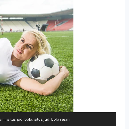
esmi
,
situs judi bola
,
situs judi bola resmi