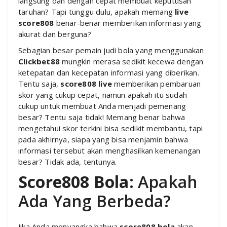
langsung dan dengan cepat membuat keputusan
taruhan? Tapi tunggu dulu, apakah memang
live
score808
benar-benar memberikan informasi yang
akurat dan berguna?
Sebagian besar pemain judi bola yang menggunakan
Clickbet88
mungkin merasa sedikit kecewa dengan
ketepatan dan kecepatan informasi yang diberikan.
Tentu saja,
score808 live
memberikan pembaruan
skor yang cukup cepat, namun apakah itu sudah
cukup untuk membuat Anda menjadi pemenang
besar? Tentu saja tidak! Memang benar bahwa
mengetahui skor terkini bisa sedikit membantu, tapi
pada akhirnya, siapa yang bisa menjamin bahwa
informasi tersebut akan menghasilkan kemenangan
besar? Tidak ada, tentunya.
Score808 Bola
: Apakah
Ada Yang Berbeda?
Jika Anda menyangka bahwa
score808 bola
akan