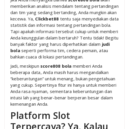
memberikan analisis mendalam tentang pertandingan
dan tim yang sedang bertanding, Anda mungkin akan
kecewa. Ya,
Clickbet88
tentu saja menyediakan data
statistik dan informasi tentang pertandingan bola.
Tapi apakah informasi tersebut cukup untuk memberi
Anda keunggulan dalam bertaruh? Tentu tidak! Begitu
banyak faktor yang harus diperhatikan dalam
judi
bola
seperti performa tim, cedera pemain, atau
bahkan cuaca di lokasi pertandingan.
Jadi, meskipun
score808 bola
memberi Anda
beberapa data, Anda masih harus mengandalkan
“keberuntungan” untuk menang, bukan pengetahuan
yang cukup. Sepertinya fitur ini hanya untuk memberi
Anda rasa nyaman, sementara keberuntungan dan
intuisi lah yang benar-benar berperan besar dalam
kemenangan Anda.
Platform Slot
Terpercaya? Ya, Kalau