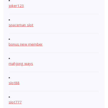
joker123
spaceman slot
bonus new member
mahjong ways
slot88
slot777