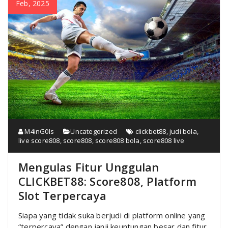
Feb, 2025
M4inG0ls
Uncategorized
clickbet88
,
judi bola
,
live score808
,
score808
,
score808 bola
,
score808 live
Mengulas Fitur Unggulan
CLICKBET88: Score808, Platform
Slot Terpercaya
Siapa yang tidak suka berjudi di platform online yang
“terpercaya” dengan janji keuntungan besar dan fitur