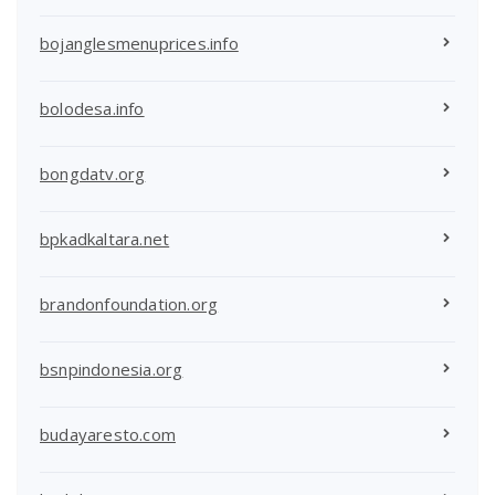
bojanglesmenuprices.info
bolodesa.info
bongdatv.org
bpkadkaltara.net
brandonfoundation.org
bsnpindonesia.org
budayaresto.com