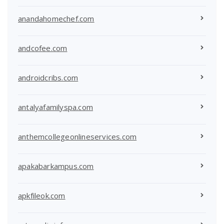
anandahomechef.com
andcofee.com
androidcribs.com
antalyafamilyspa.com
anthemcollegeonlineservices.com
apakabarkampus.com
apkfileok.com