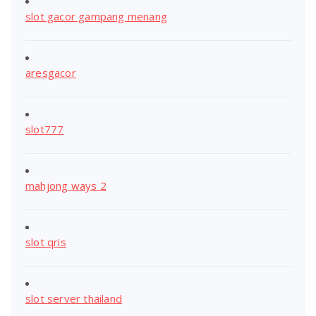
slot gacor gampang menang
aresgacor
slot777
mahjong ways 2
slot qris
slot server thailand