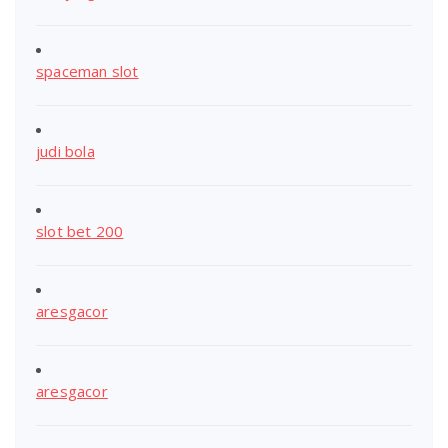
spaceman slot
judi bola
slot bet 200
aresgacor
aresgacor