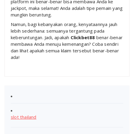
platform ini benar-benar bisa membawa Anda ke
jackpot, maka selamat! Anda adalah tipe pemain yang
mungkin beruntung.
Namun, bagi kebanyakan orang, kenyataannya jauh
lebih sederhana: semuanya tergantung pada
keberuntungan. Jadi, apakah
Clickbet88
benar-benar
membawa Anda menuju kemenangan? Coba sendiri
dan lihat apakah semua klaim tersebut benar-benar
ada!
slot thailand