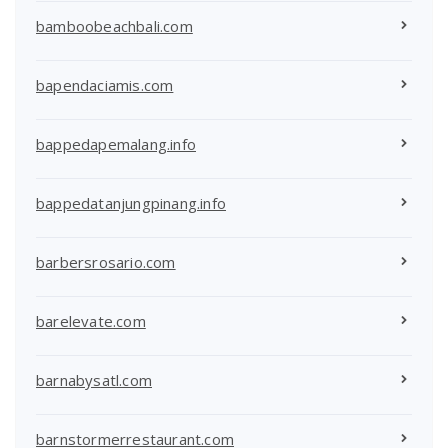
bamboobeachbali.com
bapendaciamis.com
bappedapemalang.info
bappedatanjungpinang.info
barbersrosario.com
barelevate.com
barnabysatl.com
barnstormerrestaurant.com