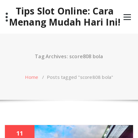
Skip
Tips Slot Online: Cara
to
content
Menang Mudah Hari Ini!
Tag Archives: score808 bola
Home
/
Posts tagged "score808 bola"
11