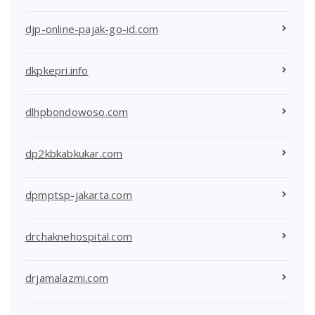
djp-online-pajak-go-id.com
dkpkepri.info
dlhpbondowoso.com
dp2kbkabkukar.com
dpmptsp-jakarta.com
drchaknehospital.com
drjamalazmi.com