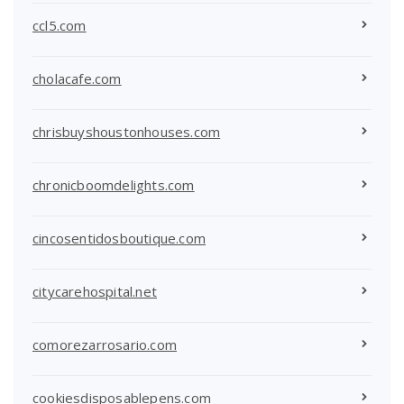
ccl5.com
cholacafe.com
chrisbuyshoustonhouses.com
chronicboomdelights.com
cincosentidosboutique.com
citycarehospital.net
comorezarrosario.com
cookiesdisposablepens.com