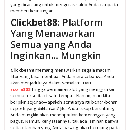
yang dirancang untuk menguras saldo Anda daripada
memberi keuntungan.
Clickbet88
: Platform
Yang Menawarkan
Semua yang Anda
Inginkan… Mungkin
Clickbet88
memang menawarkan segala macam
fitur yang bisa membuat Anda merasa bahwa Anda
akan menjadi kaya dalam semalam. Dari
score808
hingga permainan slot yang menggiurkan,
semua tersedia di satu tempat. Namun, mari kita
berpikir sejenak—apakah semuanya itu benar-benar
seperti yang diiklankan? Jika Anda cukup beruntung,
Anda mungkin akan mendapatkan kemenangan yang
bagus. Namun, kenyataannya, tak ada jaminan bahwa
setiap taruhan yang Anda pasang akan berujung pada