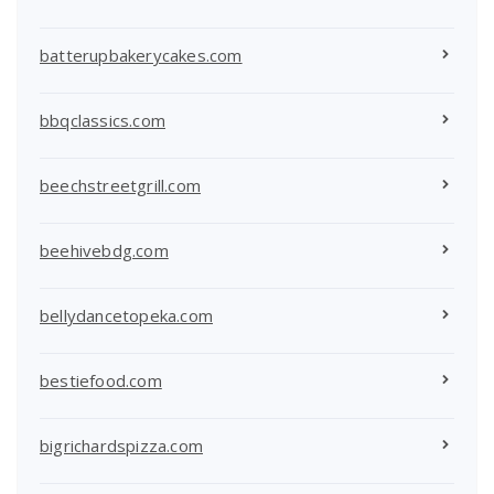
batterupbakerycakes.com
bbqclassics.com
beechstreetgrill.com
beehivebdg.com
bellydancetopeka.com
bestiefood.com
bigrichardspizza.com