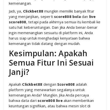
kemenangan.
Jadi, ya,
Clickbet88
mungkin memiliki banyak fitur
yang menjanjikan, seperti
score808 bola
dan
live
score808
, tetapi pada akhirnya semua itu kembali ke
satu hal: keberuntungan. Dan jika Anda benar-benar
ingin memenangkan sesuatu di platform ini, Anda
harus siap untuk menghadapi kenyataan bahwa
kemenangan tidak datang dengan mudah.
Kesimpulan: Apakah
Semua Fitur Ini Sesuai
Janji?
Apakah
Clickbet88
dengan
Score808
adalah
platform yang menawarkan segalanya untuk
kemenangan Anda? Mungkin. Jika Anda percaya
bahwa data dari
score808 live
akan memberikan
keuntungan signifikan, atau bahwa mesin slot di