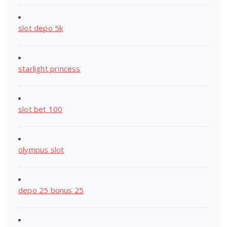
slot depo 5k
starlight princess
slot bet 100
olympus slot
depo 25 bonus 25