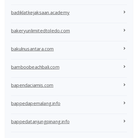
badiklatkejaksaan.academy
bakeryunlimitedtoledo.com
bakulnusantara.com
bamboobeachbali.com
bapendaciamis.com
bappedapemalang.info
bappedatanjungpinang.info