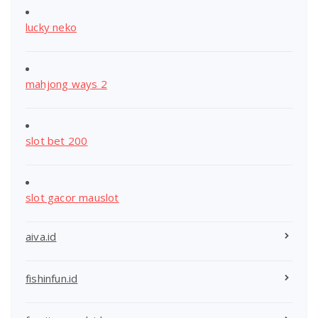
lucky neko
mahjong ways 2
slot bet 200
slot gacor mauslot
aiva.id
fishinfun.id