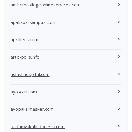
anthemcollegeonlineservices.com
apakabarkampus.com
apkfileok.com
arte-polis.info
ashishhospital.com
ayo-cari.com
ayopakaimasker.com
badanwakafindonesia.com