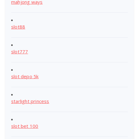
mahjong ways
slot88
slot777
slot depo 5k
starlight princess
slot bet 100