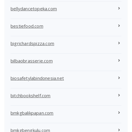
bellydancetopeka.com
bestiefood.com
bigrichardspizza.com
bilbaobrasserie.com
biosafetylabindonesia.net
bitchbookshelf.com
bmkgbalikpapan.com
bmkgbengkulu.com