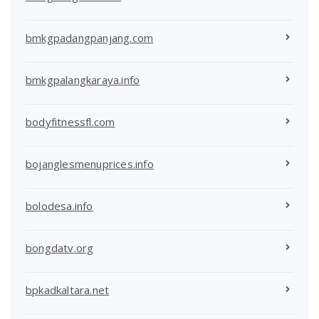
bmkgpadangpanjang.com
bmkgpalangkaraya.info
bodyfitnessfl.com
bojanglesmenuprices.info
bolodesa.info
bongdatv.org
bpkadkaltara.net