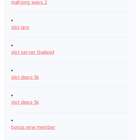
mahjong ways 2
slot qris
slot server thailand
slot depo 5k
slot depo 5k
bonus new member