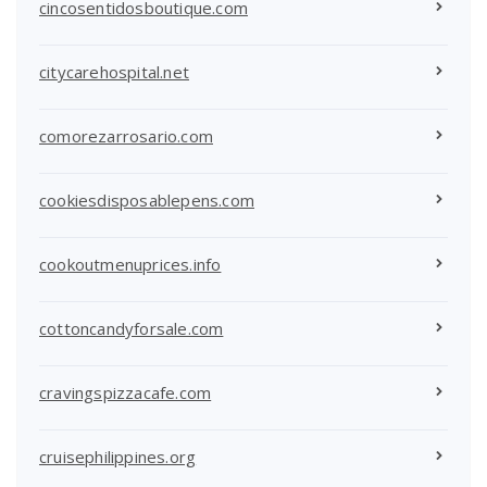
cincosentidosboutique.com
citycarehospital.net
comorezarrosario.com
cookiesdisposablepens.com
cookoutmenuprices.info
cottoncandyforsale.com
cravingspizzacafe.com
cruisephilippines.org