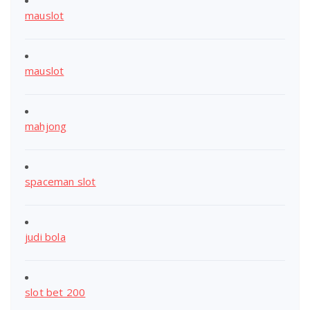
mauslot
mauslot
mahjong
spaceman slot
judi bola
slot bet 200