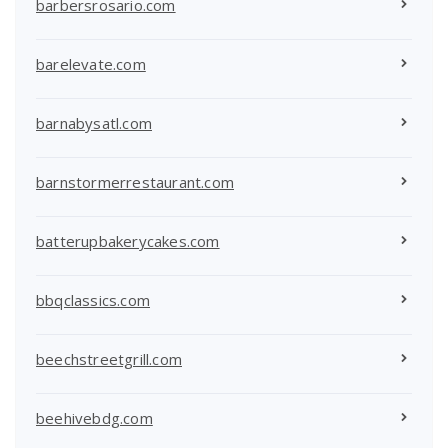
barbersrosario.com
barelevate.com
barnabysatl.com
barnstormerrestaurant.com
batterupbakerycakes.com
bbqclassics.com
beechstreetgrill.com
beehivebdg.com