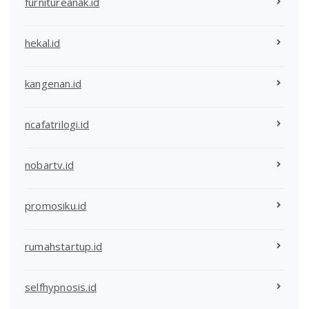
furnitureanak.id
hekal.id
kangenan.id
ncafatrilogi.id
nobartv.id
promosiku.id
rumahstartup.id
selfhypnosis.id