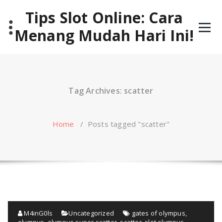
Skip
Tips Slot Online: Cara
to
content
Menang Mudah Hari Ini!
Tag Archives: scatter
Home
/
Posts tagged "scatter"
M4inG0ls
Uncategorized
gates of olympus
,
olympus
,
olympus super scatter
,
scatter
,
slot olympus
,