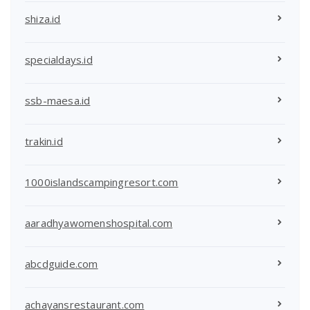
shiza.id
specialdays.id
ssb-maesa.id
trakin.id
1000islandscampingresort.com
aaradhyawomenshospital.com
abcdguide.com
achayansrestaurant.com