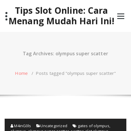
Skip
Tips Slot Online: Cara
to
content
Menang Mudah Hari Ini!
Tag Archives: olympus super scatter
Home
/
Posts tagged "olympus super scatter"
M4inG0ls
Uncategorized
gates of olympus
,
olympus
,
olympus super scatter
,
scatter
,
slot olympus
,