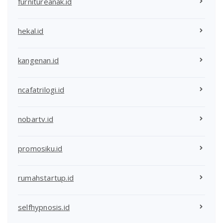
furnitureanak.id
hekal.id
kangenan.id
ncafatrilogi.id
nobartv.id
promosiku.id
rumahstartup.id
selfhypnosis.id