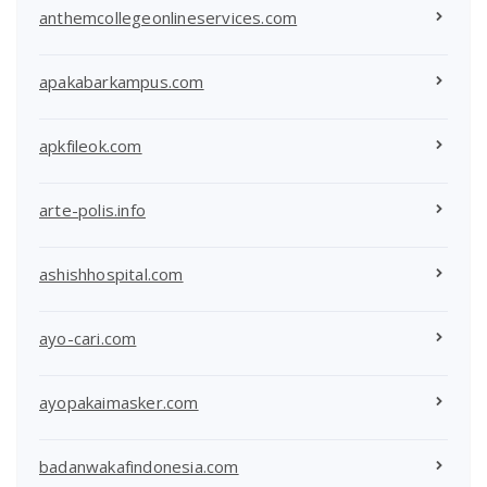
anthemcollegeonlineservices.com
apakabarkampus.com
apkfileok.com
arte-polis.info
ashishhospital.com
ayo-cari.com
ayopakaimasker.com
badanwakafindonesia.com