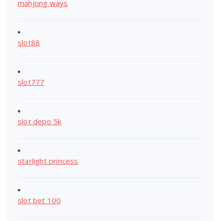
mahjong ways
slot88
slot777
slot depo 5k
starlight princess
slot bet 100