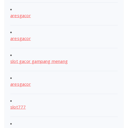
aresgacor
aresgacor
slot gacor gampang menang
aresgacor
slot777