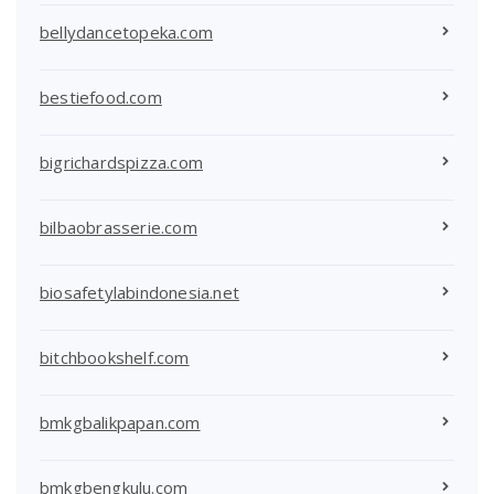
bellydancetopeka.com
bestiefood.com
bigrichardspizza.com
bilbaobrasserie.com
biosafetylabindonesia.net
bitchbookshelf.com
bmkgbalikpapan.com
bmkgbengkulu.com