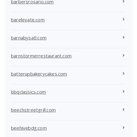
barbersrosario.com
barelevate.com
barnabysatl.com
barnstormerrestaurant.com
batterupbakerycakes.com
bbqclassics.com
beechstreetgrill.com
beehivebdg.com