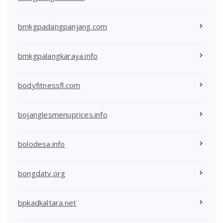
bmkgpadangpanjang.com
bmkgpalangkaraya.info
bodyfitnessfl.com
bojanglesmenuprices.info
bolodesa.info
bongdatv.org
bpkadkaltara.net