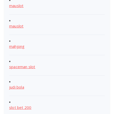
mauslot
mauslot
mahjong
spaceman slot
judi bola
slot bet 200