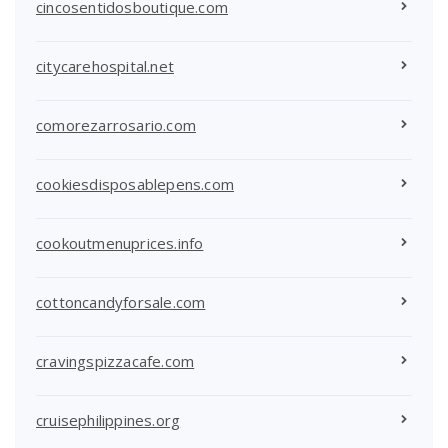
cincosentidosboutique.com
citycarehospital.net
comorezarrosario.com
cookiesdisposablepens.com
cookoutmenuprices.info
cottoncandyforsale.com
cravingspizzacafe.com
cruisephilippines.org