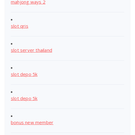
mahjong ways 2
slot qris
slot server thailand
slot depo 5k
slot depo 5k
bonus new member