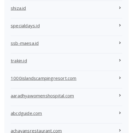
shiza.id
specialdays.id
ssb-maesa.id
trakin.id
1000islandscampingresort.com
aaradhyawomenshospital.com
abcdguide.com
achayansrestaurant.com