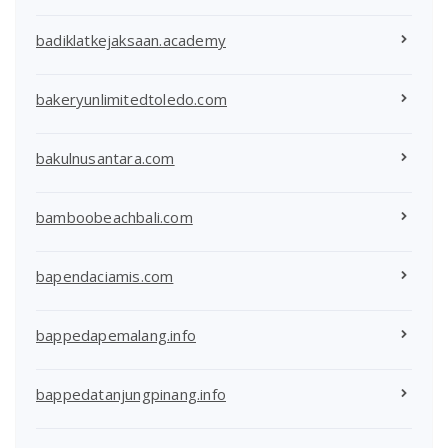
badiklatkejaksaan.academy
bakeryunlimitedtoledo.com
bakulnusantara.com
bamboobeachbali.com
bapendaciamis.com
bappedapemalang.info
bappedatanjungpinang.info