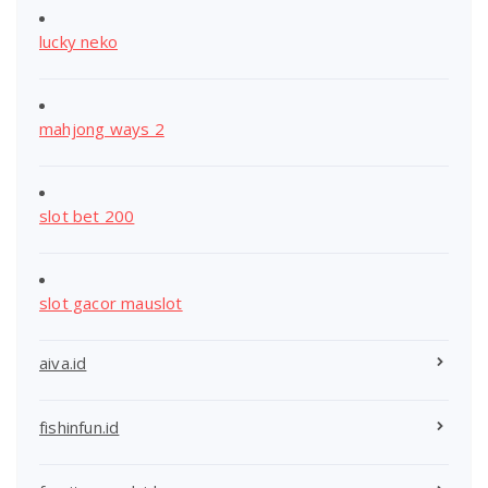
lucky neko
mahjong ways 2
slot bet 200
slot gacor mauslot
aiva.id
fishinfun.id