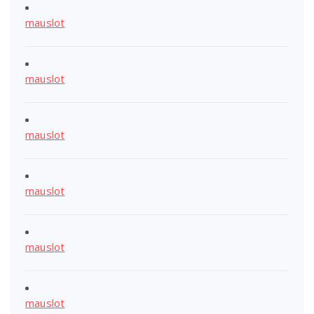
mauslot
mauslot
mauslot
mauslot
mauslot
mauslot