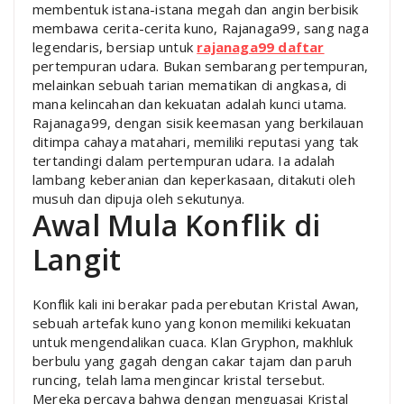
membentuk istana-istana megah dan angin berbisik
membawa cerita-cerita kuno, Rajanaga99, sang naga
legendaris, bersiap untuk
rajanaga99 daftar
pertempuran udara. Bukan sembarang pertempuran,
melainkan sebuah tarian mematikan di angkasa, di
mana kelincahan dan kekuatan adalah kunci utama.
Rajanaga99, dengan sisik keemasan yang berkilauan
ditimpa cahaya matahari, memiliki reputasi yang tak
tertandingi dalam pertempuran udara. Ia adalah
lambang keberanian dan keperkasaan, ditakuti oleh
musuh dan dipuja oleh sekutunya.
Awal Mula Konflik di
Langit
Konflik kali ini berakar pada perebutan Kristal Awan,
sebuah artefak kuno yang konon memiliki kekuatan
untuk mengendalikan cuaca. Klan Gryphon, makhluk
berbulu yang gagah dengan cakar tajam dan paruh
runcing, telah lama mengincar kristal tersebut.
Mereka percaya bahwa dengan menguasai Kristal