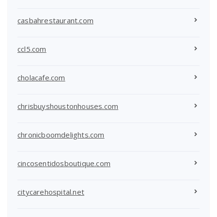
casbahrestaurant.com
ccl5.com
cholacafe.com
chrisbuyshoustonhouses.com
chronicboomdelights.com
cincosentidosboutique.com
citycarehospital.net