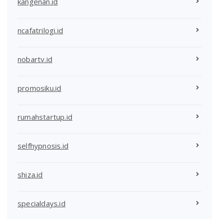
kangenan.id
ncafatrilogi.id
nobartv.id
promosiku.id
rumahstartup.id
selfhypnosis.id
shiza.id
specialdays.id