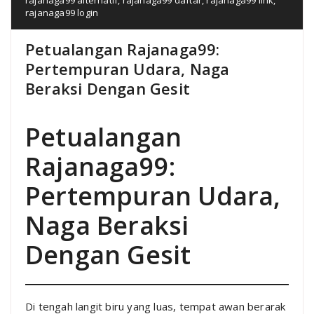
rajanaga99 login
Petualangan Rajanaga99:
Pertempuran Udara, Naga
Beraksi Dengan Gesit
Petualangan
Rajanaga99:
Pertempuran Udara,
Naga Beraksi
Dengan Gesit
Di tengah langit biru yang luas, tempat awan berarak