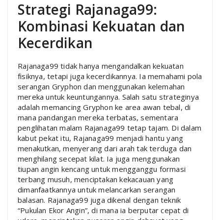
Strategi Rajanaga99:
Kombinasi Kekuatan dan
Kecerdikan
Rajanaga99 tidak hanya mengandalkan kekuatan
fisiknya, tetapi juga kecerdikannya. Ia memahami pola
serangan Gryphon dan menggunakan kelemahan
mereka untuk keuntungannya. Salah satu strateginya
adalah memancing Gryphon ke area awan tebal, di
mana pandangan mereka terbatas, sementara
penglihatan malam Rajanaga99 tetap tajam. Di dalam
kabut pekat itu, Rajanaga99 menjadi hantu yang
menakutkan, menyerang dari arah tak terduga dan
menghilang secepat kilat. Ia juga menggunakan
tiupan angin kencang untuk mengganggu formasi
terbang musuh, menciptakan kekacauan yang
dimanfaatkannya untuk melancarkan serangan
balasan. Rajanaga99 juga dikenal dengan teknik
“Pukulan Ekor Angin”, di mana ia berputar cepat di