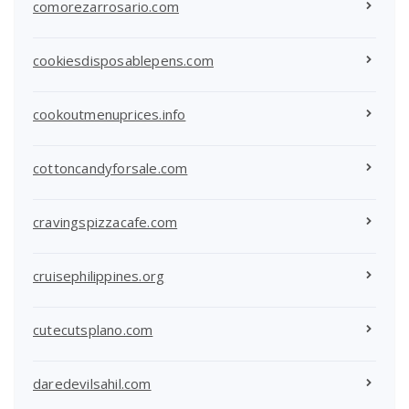
comorezarrosario.com
cookiesdisposablepens.com
cookoutmenuprices.info
cottoncandyforsale.com
cravingspizzacafe.com
cruisephilippines.org
cutecutsplano.com
daredevilsahil.com