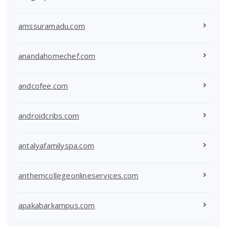
amssuramadu.com
anandahomechef.com
andcofee.com
androidcribs.com
antalyafamilyspa.com
anthemcollegeonlineservices.com
apakabarkampus.com