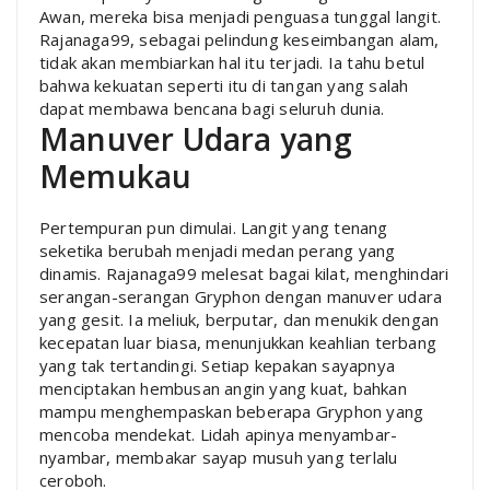
Awan, mereka bisa menjadi penguasa tunggal langit.
Rajanaga99, sebagai pelindung keseimbangan alam,
tidak akan membiarkan hal itu terjadi. Ia tahu betul
bahwa kekuatan seperti itu di tangan yang salah
dapat membawa bencana bagi seluruh dunia.
Manuver Udara yang
Memukau
Pertempuran pun dimulai. Langit yang tenang
seketika berubah menjadi medan perang yang
dinamis. Rajanaga99 melesat bagai kilat, menghindari
serangan-serangan Gryphon dengan manuver udara
yang gesit. Ia meliuk, berputar, dan menukik dengan
kecepatan luar biasa, menunjukkan keahlian terbang
yang tak tertandingi. Setiap kepakan sayapnya
menciptakan hembusan angin yang kuat, bahkan
mampu menghempaskan beberapa Gryphon yang
mencoba mendekat. Lidah apinya menyambar-
nyambar, membakar sayap musuh yang terlalu
ceroboh.