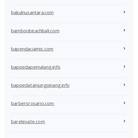
bakulnusantara.com
bamboobeachbali.com
bapendaciamis.com
bappedapemalang.info
bappedatanjungpinang.info
barbersrosario.com
barelevate.com