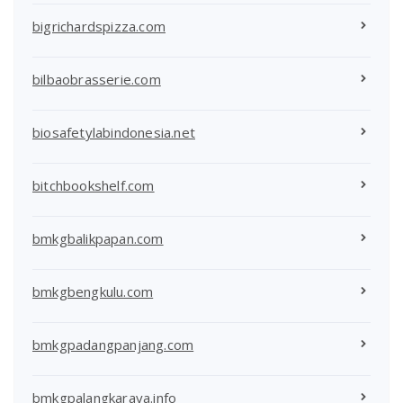
bigrichardspizza.com
bilbaobrasserie.com
biosafetylabindonesia.net
bitchbookshelf.com
bmkgbalikpapan.com
bmkgbengkulu.com
bmkgpadangpanjang.com
bmkgpalangkaraya.info