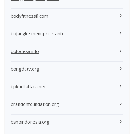
bodyfitnessfl.com
bojanglesmenuprices.info
bolodesa.info
bongdatv.org
bpkadkaltara.net
brandonfoundation.org
bsnpindonesia.org