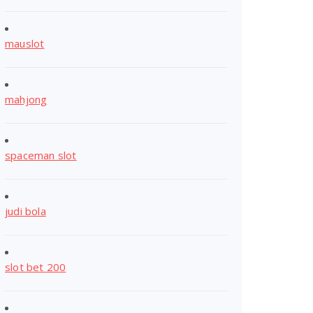
mauslot
mahjong
spaceman slot
judi bola
slot bet 200