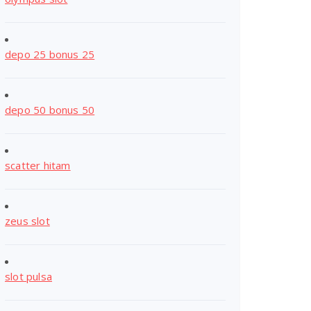
depo 25 bonus 25
depo 50 bonus 50
scatter hitam
zeus slot
slot pulsa