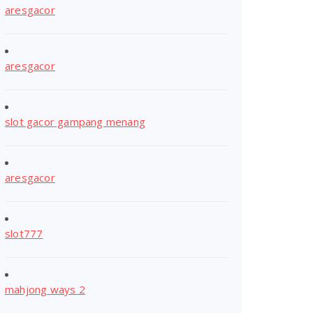
aresgacor
aresgacor
slot gacor gampang menang
aresgacor
slot777
mahjong ways 2