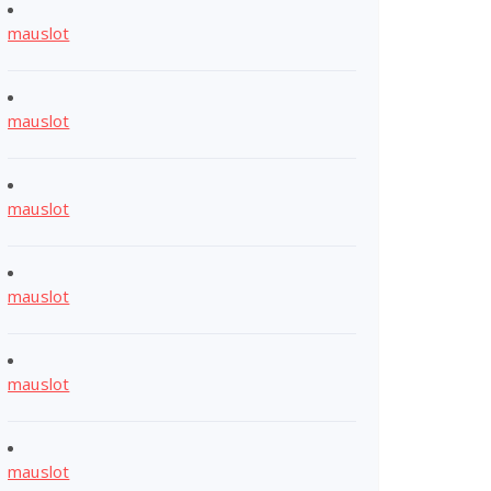
mauslot
mauslot
mauslot
mauslot
mauslot
mauslot