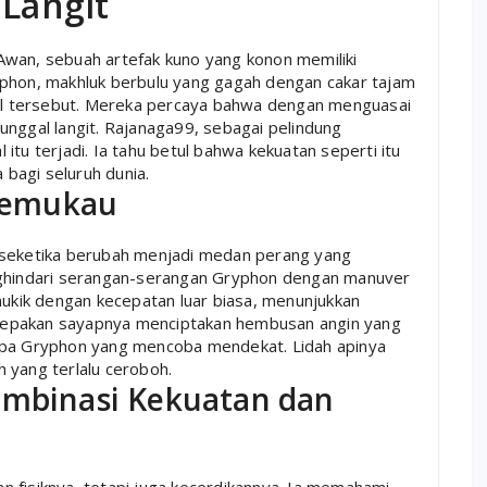
 Langit
l Awan, sebuah artefak kuno yang konon memiliki
yphon, makhluk berbulu yang gagah dengan cakar tajam
stal tersebut. Mereka percaya bahwa dengan menguasai
unggal langit. Rajanaga99, sebagai pelindung
itu terjadi. Ia tahu betul bahwa kekuatan seperti itu
bagi seluruh dunia.
Memukau
 seketika berubah menjadi medan perang yang
nghindari serangan-serangan Gryphon dengan manuver
nukik dengan kecepatan luar biasa, menunjukkan
p kepakan sayapnya menciptakan hembusan angin yang
a Gryphon yang mencoba mendekat. Lidah apinya
ang terlalu ceroboh.
ombinasi Kekuatan dan