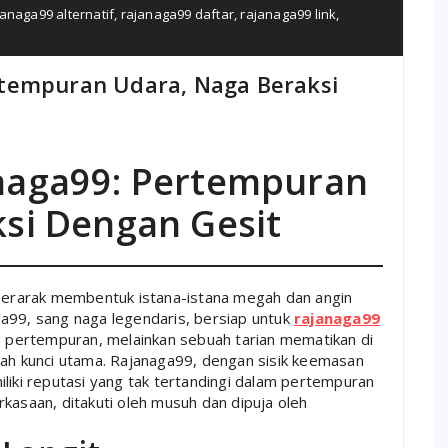
janaga99 alternatif
,
rajanaga99 daftar
,
rajanaga99 link
,
rtempuran Udara, Naga Beraksi
naga99: Pertempuran
si Dengan Gesit
 berarak membentuk istana-istana megah dan angin
a99, sang naga legendaris, bersiap untuk
rajanaga99
pertempuran, melainkan sebuah tarian mematikan di
lah kunci utama. Rajanaga99, dengan sisik keemasan
liki reputasi yang tak tertandingi dalam pertempuran
kasaan, ditakuti oleh musuh dan dipuja oleh