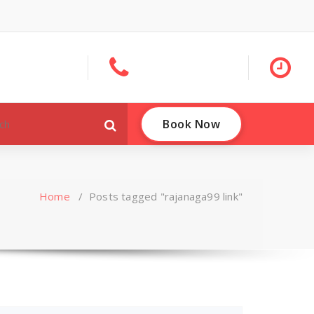
Book Now
Home
/
Posts tagged "rajanaga99 link"