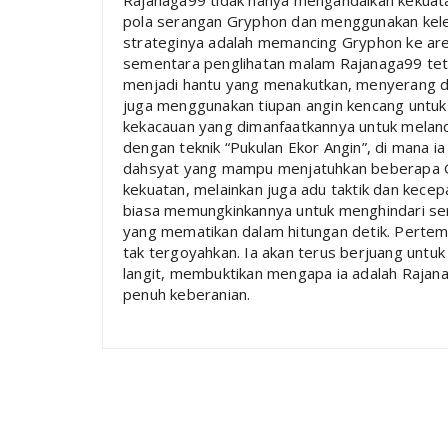
Rajanaga99 tidak hanya mengandalkan kekuatan
pola serangan Gryphon dan menggunakan kele
strateginya adalah memancing Gryphon ke ar
sementara penglihatan malam Rajanaga99 teta
menjadi hantu yang menakutkan, menyerang dar
juga menggunakan tiupan angin kencang untu
kekacauan yang dimanfaatkannya untuk melanc
dengan teknik “Pukulan Ekor Angin”, di mana i
dahsyat yang mampu menjatuhkan beberapa Gr
kekuatan, melainkan juga adu taktik dan kecep
biasa memungkinkannya untuk menghindari se
yang mematikan dalam hitungan detik. Perte
tak tergoyahkan. Ia akan terus berjuang untu
langit, membuktikan mengapa ia adalah Rajan
penuh keberanian.