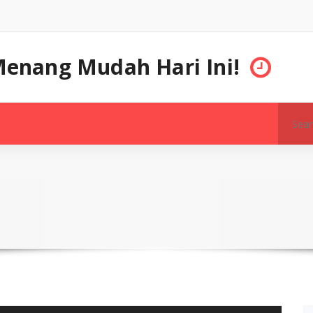
 Menang Mudah Hari Ini!
Search
for: