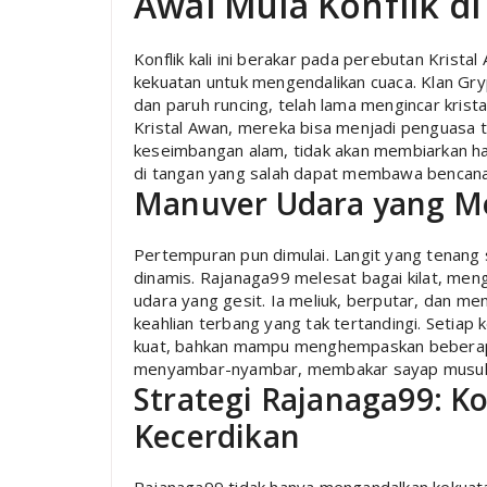
Awal Mula Konflik di
Konflik kali ini berakar pada perebutan Krista
kekuatan untuk mengendalikan cuaca. Klan Gr
dan paruh runcing, telah lama mengincar kri
Kristal Awan, mereka bisa menjadi penguasa t
keseimbangan alam, tidak akan membiarkan hal 
di tangan yang salah dapat membawa bencana 
Manuver Udara yang 
Pertempuran pun dimulai. Langit yang tenang
dinamis. Rajanaga99 melesat bagai kilat, me
udara yang gesit. Ia meliuk, berputar, dan me
keahlian terbang yang tak tertandingi. Setia
kuat, bahkan mampu menghempaskan beberap
menyambar-nyambar, membakar sayap musuh y
Strategi Rajanaga99: K
Kecerdikan