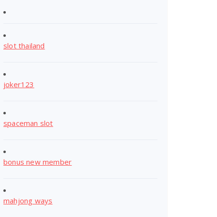
slot thailand
joker123
spaceman slot
bonus new member
mahjong ways