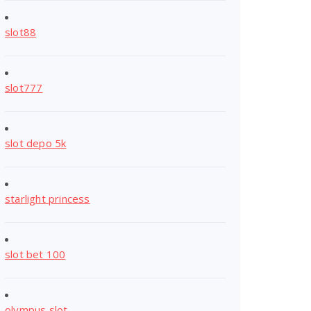
slot88
slot777
slot depo 5k
starlight princess
slot bet 100
olympus slot