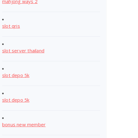
mahjong ways 2
slot qris
slot server thailand
slot depo 5k
slot depo 5k
bonus new member