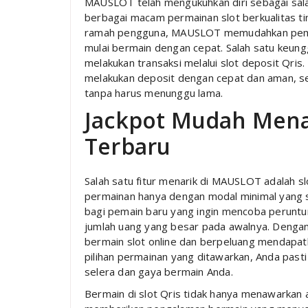
MAUSLOT telah mengukuhkan diri sebagai sala
berbagai macam permainan slot berkualitas t
ramah pengguna, MAUSLOT memudahkan pemai
mulai bermain dengan cepat. Salah satu keu
melakukan transaksi melalui slot deposit Qr
melakukan deposit dengan cepat dan aman, s
tanpa harus menunggu lama.
Jackpot Mudah Menan
Terbaru
Salah satu fitur menarik di MAUSLOT adalah 
permainan hanya dengan modal minimal yang s
bagi pemain baru yang ingin mencoba peruntun
jumlah uang yang besar pada awalnya. Dengan 
bermain slot online dan berpeluang mendapa
pilihan permainan yang ditawarkan, Anda pas
selera dan gaya bermain Anda.
Bermain di slot Qris tidak hanya menawarkan 