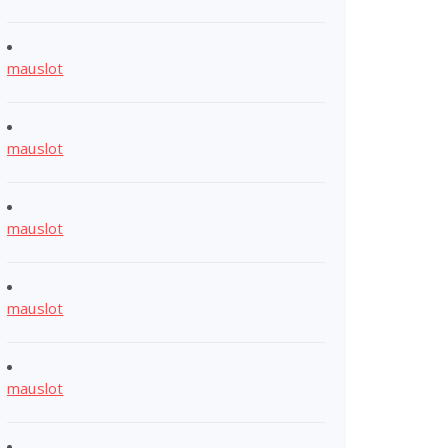
mauslot
mauslot
mauslot
mauslot
mauslot