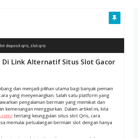
lot deposit qris
,
slot qris
 Link Alternatif Situs Slot Gacor
mbang dan menjadi pilihan utama bagi banyak pemain
ara yang menyenangkan. Salah satu platform yang
awarkan pengalaman bermain yang memikat dan
 kemenangan menggiurkan. Dalam artikel ini, kita
.com/
tentang keunggulan situs slot Qris, cara
isa memulai petualangan bermain slot dengan hanya