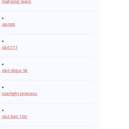
mahjong ways
slot88
slot777
slot depo 5k
starlight princess
slot bet 100