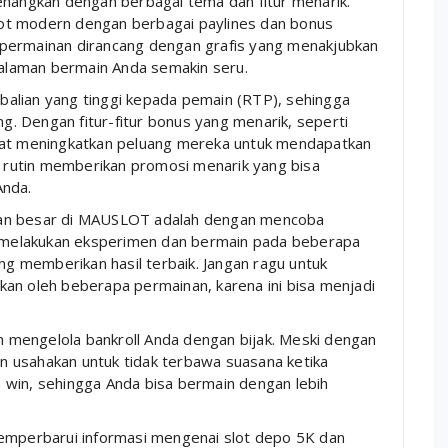
angkan dengan berbagai tema dan fitur menarik.
 slot modern dengan berbagai paylines dan bonus
 permainan dirancang dengan grafis yang menakjubkan
alaman bermain Anda semakin seru.
alian yang tinggi kepada pemain (RTP), sehingga
. Dengan fitur-fitur bonus yang menarik, seperti
apat meningkatkan peluang mereka untuk mendapatkan
rutin memberikan promosi menarik yang bisa
Anda.
gan besar di MAUSLOT adalah dengan mencoba
sa melakukan eksperimen dan bermain pada beberapa
 memberikan hasil terbaik. Jangan ragu untuk
an oleh beberapa permainan, karena ini bisa menjadi
an mengelola bankroll Anda dengan bijak. Meski dengan
dan usahakan untuk tidak terbawa suasana ketika
 win, sehingga Anda bisa bermain dengan lebih
memperbarui informasi mengenai slot depo 5K dan