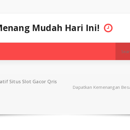
 Menang Mudah Hari Ini!
Search
for:
if Situs Slot Gacor Qris
Dapatkan Kemenangan Besar 