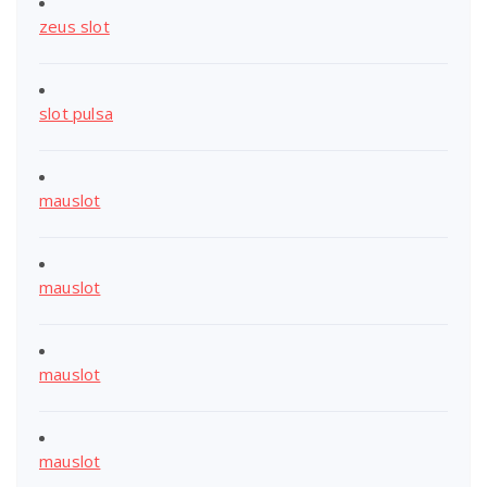
zeus slot
slot pulsa
mauslot
mauslot
mauslot
mauslot