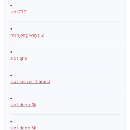
slot777
mahjong ways 2
slot qris
slot server thailand
slot depo 5k
slot depo 5k