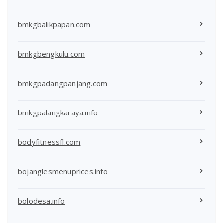
bmkgbalikpapan.com
bmkgbengkulu.com
bmkgpadangpanjang.com
bmkgpalangkaraya.info
bodyfitnessfl.com
bojanglesmenuprices.info
bolodesa.info