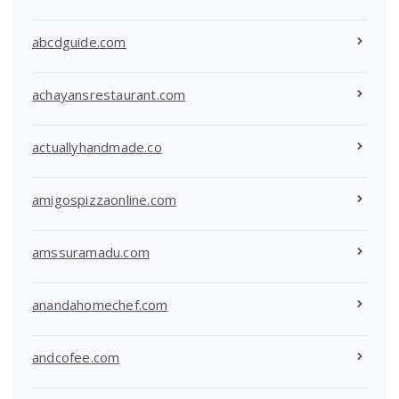
abcdguide.com
achayansrestaurant.com
actuallyhandmade.co
amigospizzaonline.com
amssuramadu.com
anandahomechef.com
andcofee.com