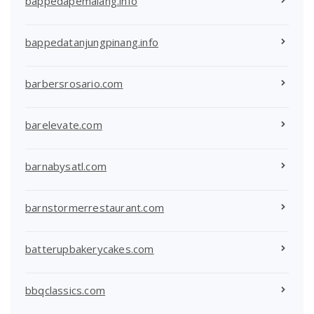
bappedapemalang.info
bappedatanjungpinang.info
barbersrosario.com
barelevate.com
barnabysatl.com
barnstormerrestaurant.com
batterupbakerycakes.com
bbqclassics.com