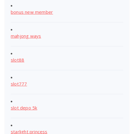
bonus new member
mahjong ways
slot88
slot777
slot depo 5k
starlight princess