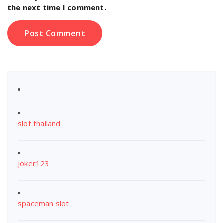
the next time I comment.
slot thailand
joker123
spaceman slot