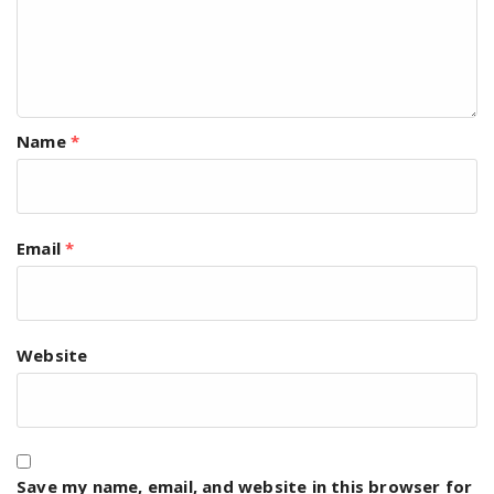
Name
*
Email
*
Website
Save my name, email, and website in this browser for