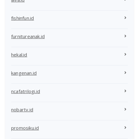
fishinfun.id
furnitureanak.id
hekal.id
kangenan.id
ncafatrilogi.id
nobartv.id
promosiku.id