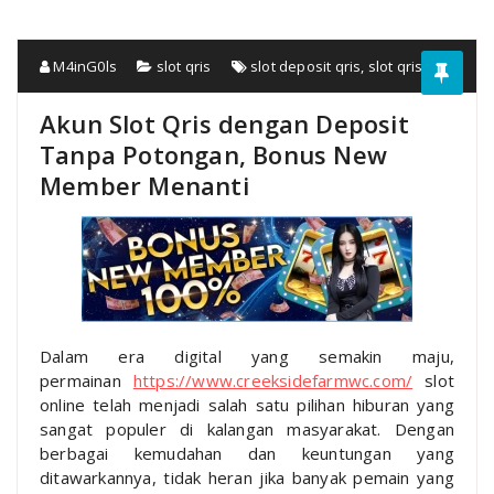
M4inG0ls
slot qris
slot deposit qris
,
slot qris
Akun Slot Qris dengan Deposit
Tanpa Potongan, Bonus New
Member Menanti
Dalam era digital yang semakin maju,
permainan
https://www.creeksidefarmwc.com/
slot
online telah menjadi salah satu pilihan hiburan yang
sangat populer di kalangan masyarakat. Dengan
berbagai kemudahan dan keuntungan yang
ditawarkannya, tidak heran jika banyak pemain yang