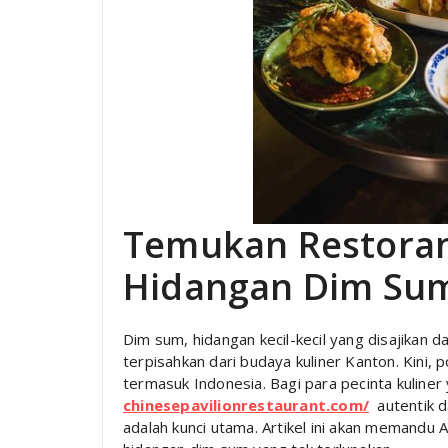
Temukan Restoran
Hidangan Dim Sum
Dim sum, hidangan kecil-kecil yang disajikan 
terpisahkan dari budaya kuliner Kanton. Kini, 
termasuk Indonesia. Bagi para pecinta kulin
chinesepavilionrestaurant.com/
autentik d
adalah kunci utama. Artikel ini akan memand