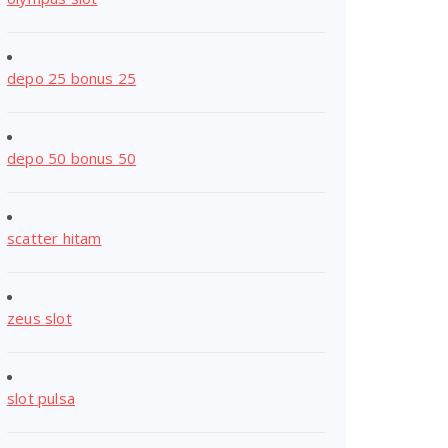
depo 25 bonus 25
depo 50 bonus 50
scatter hitam
zeus slot
slot pulsa