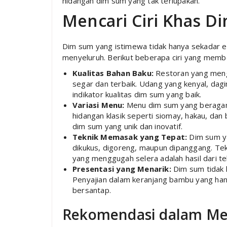
hidangan dim sum yang tak terlupakan.
Mencari Ciri Khas D
Dim sum yang istimewa tidak hanya sekadar e
menyeluruh. Berikut beberapa ciri yang mem
Kualitas Bahan Baku:
Restoran yang meng
segar dan terbaik. Udang yang kenyal, dag
indikator kualitas dim sum yang baik.
Variasi Menu:
Menu dim sum yang beragam m
hidangan klasik seperti siomay, hakau, dan
dim sum yang unik dan inovatif.
Teknik Memasak yang Tepat:
Dim sum ya
dikukus, digoreng, maupun dipanggang. Tek
yang menggugah selera adalah hasil dari 
Presentasi yang Menarik:
Dim sum tidak h
Penyajian dalam keranjang bambu yang han
bersantap.
Rekomendasi dalam Me