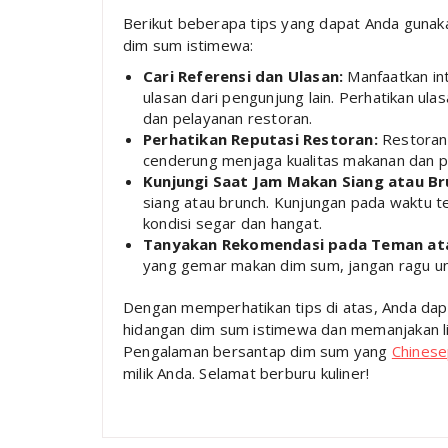
Berikut beberapa tips yang dapat Anda guna
dim sum istimewa:
Cari Referensi dan Ulasan:
Manfaatkan int
ulasan dari pengunjung lain. Perhatikan ul
dan pelayanan restoran.
Perhatikan Reputasi Restoran:
Restoran 
cenderung menjaga kualitas makanan dan p
Kunjungi Saat Jam Makan Siang atau Br
siang atau brunch. Kunjungan pada waktu
kondisi segar dan hangat.
Tanyakan Rekomendasi pada Teman ata
yang gemar makan dim sum, jangan ragu u
Dengan memperhatikan tips di atas, Anda da
hidangan dim sum istimewa dan memanjakan li
Pengalaman bersantap dim sum yang
Chinese
milik Anda. Selamat berburu kuliner!