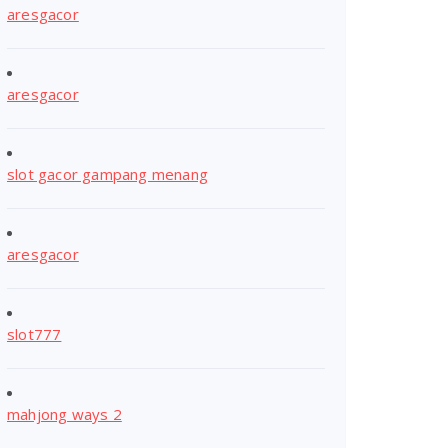
aresgacor
aresgacor
slot gacor gampang menang
aresgacor
slot777
mahjong ways 2