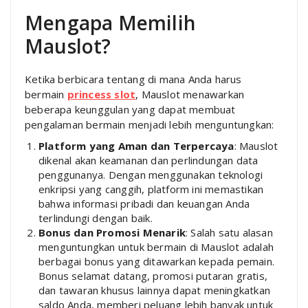
Mengapa Memilih
Mauslot?
Ketika berbicara tentang di mana Anda harus
bermain
princess slot
, Mauslot menawarkan
beberapa keunggulan yang dapat membuat
pengalaman bermain menjadi lebih menguntungkan:
Platform yang Aman dan Terpercaya
: Mauslot
dikenal akan keamanan dan perlindungan data
penggunanya. Dengan menggunakan teknologi
enkripsi yang canggih, platform ini memastikan
bahwa informasi pribadi dan keuangan Anda
terlindungi dengan baik.
Bonus dan Promosi Menarik
: Salah satu alasan
menguntungkan untuk bermain di Mauslot adalah
berbagai bonus yang ditawarkan kepada pemain.
Bonus selamat datang, promosi putaran gratis,
dan tawaran khusus lainnya dapat meningkatkan
saldo Anda, memberi peluang lebih banyak untuk