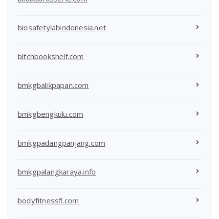
biosafetylabindonesia.net
bitchbookshelf.com
bmkgbalikpapan.com
bmkgbengkulu.com
bmkgpadangpanjang.com
bmkgpalangkaraya.info
bodyfitnessfl.com