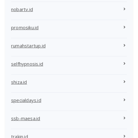
nobartv.id
promosiku.id
rumahstartup.id
selfhypnosis.id
shiza.id
specialdays.id
ssb-maesa.id
trakin.id