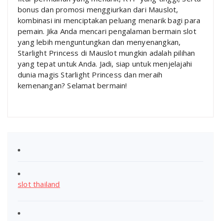
bonus dan promosi menggiurkan dari Mauslot,
kombinasi ini menciptakan peluang menarik bagi para
pemain. Jika Anda mencari pengalaman bermain slot
yang lebih menguntungkan dan menyenangkan,
Starlight Princess di Mauslot mungkin adalah pilihan
yang tepat untuk Anda. Jadi, siap untuk menjelajahi
dunia magis Starlight Princess dan meraih
kemenangan? Selamat bermain!
slot thailand