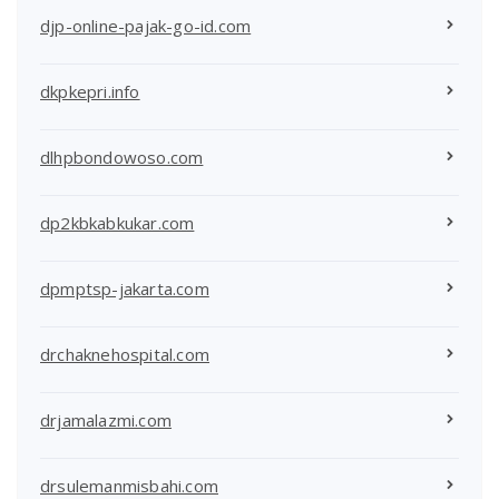
djp-online-pajak-go-id.com
dkpkepri.info
dlhpbondowoso.com
dp2kbkabkukar.com
dpmptsp-jakarta.com
drchaknehospital.com
drjamalazmi.com
drsulemanmisbahi.com