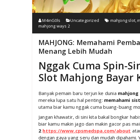
M4inG0ls
Uncategorized
mahjong slot
,
m
mahjong ways 2
MAHJONG: Memahami Pembaya
Menang Lebih Mudah
Nggak Cuma Spin-Si
Slot Mahjong Bayar
Banyak pemain baru terjun ke dunia
mahjong 
mereka lupa satu hal penting:
memahami sis
utama biar kamu nggak cuma buang-buang modal
Jangan khawatir, di sini kita bakal bongkar ha
biar kamu makin jago dan makin gacor pas ma
2
https://www.cpsmedspa.com/about
atau
dengan gaya yang seru dan mudah dipahami. Yu