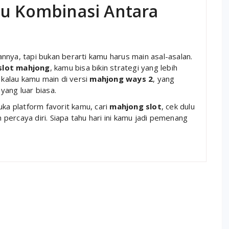
tu Kombinasi Antara
nnya, tapi bukan berarti kamu harus main asal-asalan.
slot mahjong
, kamu bisa bikin strategi yang lebih
 kalau kamu main di versi
mahjong ways 2
, yang
yang luar biasa.
uka platform favorit kamu, cari
mahjong slot
, cek dulu
ercaya diri. Siapa tahu hari ini kamu jadi pemenang