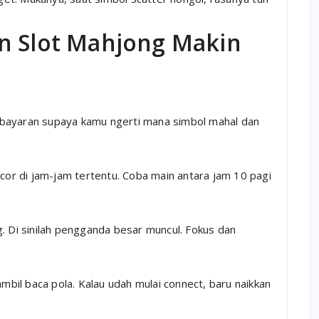
n Slot Mahjong Makin
embayaran supaya kamu ngerti mana simbol mahal dan
cor di jam-jam tertentu. Coba main antara jam 10 pagi
 Di sinilah pengganda besar muncul. Fokus dan
 sambil baca pola. Kalau udah mulai connect, baru naikkan