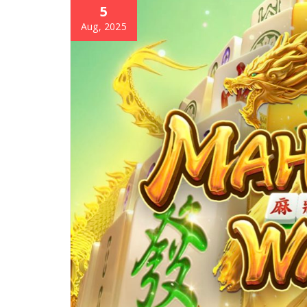
5
Aug, 2025