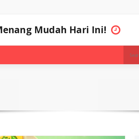
 Menang Mudah Hari Ini!
Search
for: