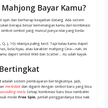
t Mahjong Bayar Kamu?
 spin dan berharap keajaiban datang. Ada sistem
ukan berapa besar kemenangan kamu dari kombinasi
, simbol-simbol yang muncul punya nilai yang beda-
Q, J, 10) nilainya paling kecil. Tapi kalau kamu dapet
, bola hijau, atau karakter mahjong Cina—nah, ini
kamu dapet simbol Wild dan Scatter… itu udah kayak
Bertingkat
2
adalah sistem pembayaran bertingkatnya. Jadi,
kan
meledak
dan diganti dengan simbol baru yang bisa
ascading reels
. Setiap kombinasi baru bisa nambahin
masuk mode
Free Spin
, jumlah penggandanya bisa naik