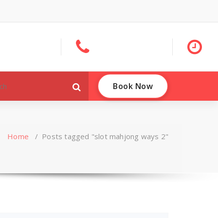
Book Now
Home
/
Posts tagged "slot mahjong ways 2"