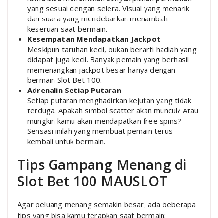
yang sesuai dengan selera. Visual yang menarik
dan suara yang mendebarkan menambah
keseruan saat bermain.
Kesempatan Mendapatkan Jackpot
Meskipun taruhan kecil, bukan berarti hadiah yang
didapat juga kecil. Banyak pemain yang berhasil
memenangkan jackpot besar hanya dengan
bermain Slot Bet 100.
Adrenalin Setiap Putaran
Setiap putaran menghadirkan kejutan yang tidak
terduga. Apakah simbol scatter akan muncul? Atau
mungkin kamu akan mendapatkan free spins?
Sensasi inilah yang membuat pemain terus
kembali untuk bermain.
Tips Gampang Menang di
Slot Bet 100 MAUSLOT
Agar peluang menang semakin besar, ada beberapa
tips yang bisa kamu terapkan saat bermain: