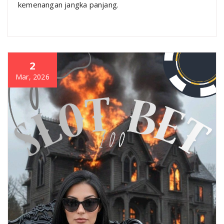
kemenangan jangka panjang.
2
Mar, 2026