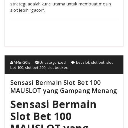
strategi adalah kunci utama untuk membuat mesin
slot lebih “gacor”.
M4inG0ls
Uncategorized
bet slot
,
slot bet
,
slot
bet 100
,
slot bet 200
,
slot bet kecil
Sensasi Bermain Slot Bet 100
MAUSLOT yang Gampang Menang
Sensasi Bermain
Slot Bet 100