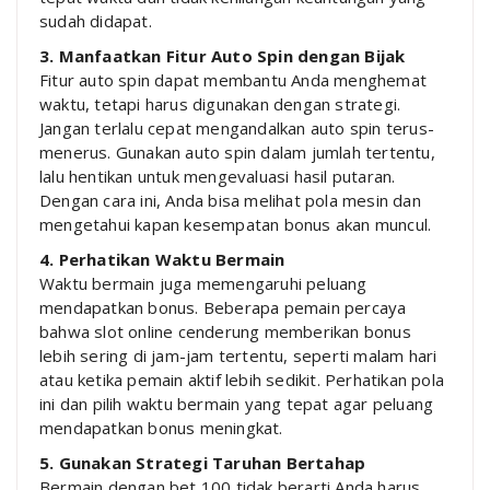
sudah didapat.
3. Manfaatkan Fitur Auto Spin dengan Bijak
Fitur auto spin dapat membantu Anda menghemat
waktu, tetapi harus digunakan dengan strategi.
Jangan terlalu cepat mengandalkan auto spin terus-
menerus. Gunakan auto spin dalam jumlah tertentu,
lalu hentikan untuk mengevaluasi hasil putaran.
Dengan cara ini, Anda bisa melihat pola mesin dan
mengetahui kapan kesempatan bonus akan muncul.
4. Perhatikan Waktu Bermain
Waktu bermain juga memengaruhi peluang
mendapatkan bonus. Beberapa pemain percaya
bahwa slot online cenderung memberikan bonus
lebih sering di jam-jam tertentu, seperti malam hari
atau ketika pemain aktif lebih sedikit. Perhatikan pola
ini dan pilih waktu bermain yang tepat agar peluang
mendapatkan bonus meningkat.
5. Gunakan Strategi Taruhan Bertahap
Bermain dengan bet 100 tidak berarti Anda harus