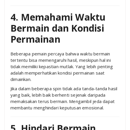
4. Memahami Waktu
Bermain dan Kondisi
Permainan
Beberapa pemain percaya bahwa waktu bermain
tertentu bisa memengaruhi hasil, meskipun hal ini
tidak memiliki kepastian mutlak. Yang lebih penting
adalah memperhatikan kondisi permainan saat
dimainkan.
Jika dalam beberapa spin tidak ada tanda-tanda hasil
yang baik, lebih baik berhenti sejenak daripada
memaksakan terus bermain. Mengambil jeda dapat
membantu menghindari keputusan emosional.
5. Hindari Bermain