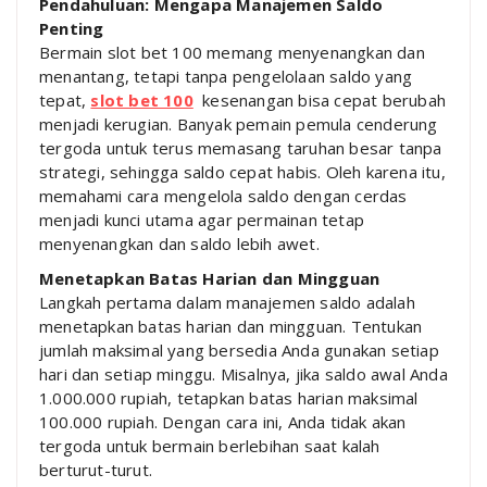
Pendahuluan: Mengapa Manajemen Saldo
Penting
Bermain slot bet 100 memang menyenangkan dan
menantang, tetapi tanpa pengelolaan saldo yang
tepat,
slot bet 100
kesenangan bisa cepat berubah
menjadi kerugian. Banyak pemain pemula cenderung
tergoda untuk terus memasang taruhan besar tanpa
strategi, sehingga saldo cepat habis. Oleh karena itu,
memahami cara mengelola saldo dengan cerdas
menjadi kunci utama agar permainan tetap
menyenangkan dan saldo lebih awet.
Menetapkan Batas Harian dan Mingguan
Langkah pertama dalam manajemen saldo adalah
menetapkan batas harian dan mingguan. Tentukan
jumlah maksimal yang bersedia Anda gunakan setiap
hari dan setiap minggu. Misalnya, jika saldo awal Anda
1.000.000 rupiah, tetapkan batas harian maksimal
100.000 rupiah. Dengan cara ini, Anda tidak akan
tergoda untuk bermain berlebihan saat kalah
berturut-turut.