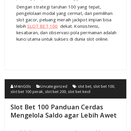
Dengan strategi taruhan 100 yang tepat,
pengelolaan modal yang cermat, dan pemilihan
slot gacor, peluang meraih jackpot impian bisa
lebih
SLOT BET 100
dekat. Konsistensi,
kesabaran, dan observasi pola permainan adalah
kunci utama untuk sukses di dunia slot online.
M4inG0ls
Uncategorized
slot bet
,
slot bet 100
,
slot bet 100 perak
,
slot bet 200
,
slot bet kecil
Slot Bet 100 Panduan Cerdas
Mengelola Saldo agar Lebih Awet