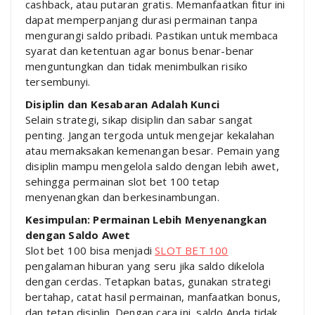
cashback, atau putaran gratis. Memanfaatkan fitur ini
dapat memperpanjang durasi permainan tanpa
mengurangi saldo pribadi. Pastikan untuk membaca
syarat dan ketentuan agar bonus benar-benar
menguntungkan dan tidak menimbulkan risiko
tersembunyi.
Disiplin dan Kesabaran Adalah Kunci
Selain strategi, sikap disiplin dan sabar sangat
penting. Jangan tergoda untuk mengejar kekalahan
atau memaksakan kemenangan besar. Pemain yang
disiplin mampu mengelola saldo dengan lebih awet,
sehingga permainan slot bet 100 tetap
menyenangkan dan berkesinambungan.
Kesimpulan: Permainan Lebih Menyenangkan
dengan Saldo Awet
Slot bet 100 bisa menjadi
SLOT BET 100
pengalaman hiburan yang seru jika saldo dikelola
dengan cerdas. Tetapkan batas, gunakan strategi
bertahap, catat hasil permainan, manfaatkan bonus,
dan tetap disiplin. Dengan cara ini, saldo Anda tidak