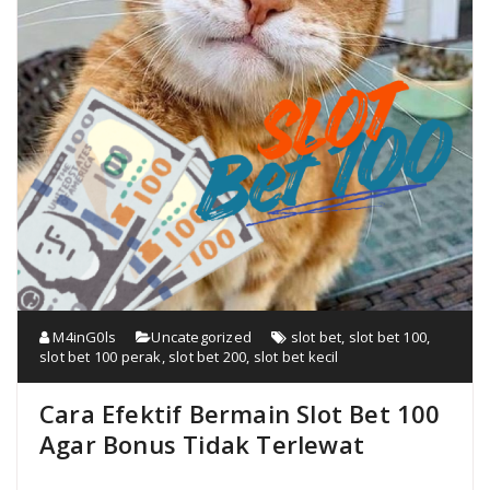
M4inG0ls
Uncategorized
slot bet
,
slot bet 100
,
slot bet 100 perak
,
slot bet 200
,
slot bet kecil
Cara Efektif Bermain Slot Bet 100
Agar Bonus Tidak Terlewat