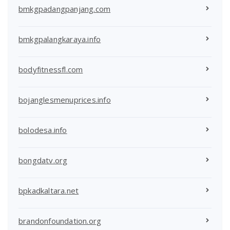
bmkgpadangpanjang.com
bmkgpalangkaraya.info
bodyfitnessfl.com
bojanglesmenuprices.info
bolodesa.info
bongdatv.org
bpkadkaltara.net
brandonfoundation.org