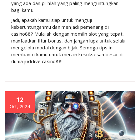
yang ada dan pilihlah yang paling menguntungkan
bagi kamu.
Jadi, apakah kamu siap untuk menguji
keberuntunganmu dan menjadi pemenang di
casino88? Mulailah dengan memilih slot yang tepat,
manfaatkan fitur bonus, dan jangan lupa untuk selalu
mengelola modal dengan bijak. Semoga tips ini
membantu kamu untuk meraih kesuksesan besar di
dunia judi live casino88!
12
Oct, 2024