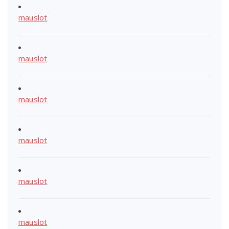
mauslot
mauslot
mauslot
mauslot
mauslot
mauslot