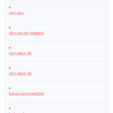
slot qris
slot server thailand
slot depo 5k
slot depo 5k
bonus new member