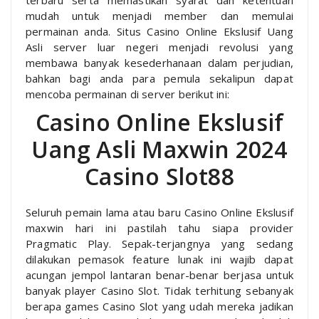
mudah untuk menjadi member dan memulai
permainan anda. Situs Casino Online Ekslusif Uang
Asli server luar negeri menjadi revolusi yang
membawa banyak kesederhanaan dalam perjudian,
bahkan bagi anda para pemula sekalipun dapat
mencoba permainan di server berikut ini:
Casino Online Ekslusif
Uang Asli Maxwin 2024
Casino Slot88
Seluruh pemain lama atau baru Casino Online Ekslusif
maxwin hari ini pastilah tahu siapa provider
Pragmatic Play. Sepak-terjangnya yang sedang
dilakukan pemasok feature lunak ini wajib dapat
acungan jempol lantaran benar-benar berjasa untuk
banyak player Casino Slot. Tidak terhitung sebanyak
berapa games Casino Slot yang udah mereka jadikan