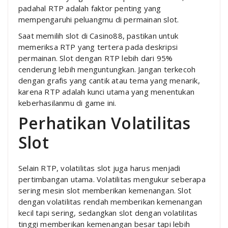
padahal RTP adalah faktor penting yang
mempengaruhi peluangmu di permainan slot.
Saat memilih slot di Casino88, pastikan untuk
memeriksa RTP yang tertera pada deskripsi
permainan. Slot dengan RTP lebih dari 95%
cenderung lebih menguntungkan. Jangan terkecoh
dengan grafis yang cantik atau tema yang menarik,
karena RTP adalah kunci utama yang menentukan
keberhasilanmu di game ini.
Perhatikan Volatilitas
Slot
Selain RTP, volatilitas slot juga harus menjadi
pertimbangan utama. Volatilitas mengukur seberapa
sering mesin slot memberikan kemenangan. Slot
dengan volatilitas rendah memberikan kemenangan
kecil tapi sering, sedangkan slot dengan volatilitas
tinggi memberikan kemenangan besar tapi lebih