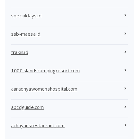
specialdays.id
ssb-maesa.id
trakin.id
1000islandscampingresort.com
aaradhyawomenshospital.com
abcdguide.com
achayansrestaurant.com