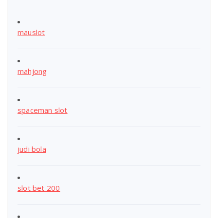
mauslot
mahjong
spaceman slot
judi bola
slot bet 200