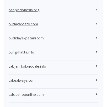
bsnpindonesia.org
budayaresto.com
budidaya-petani.com
bung-hatta.info
cabjari-kolonodale.info
cakealways.com
calcioshoponline.com