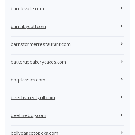
barelevate.com
barnabysatl.com
barnstormerrestaurant.com
batterupbakerycakes.com
bbqclassics.com
beechstreetgrill.com
beehivebdg.com
bellydancetopeka.com