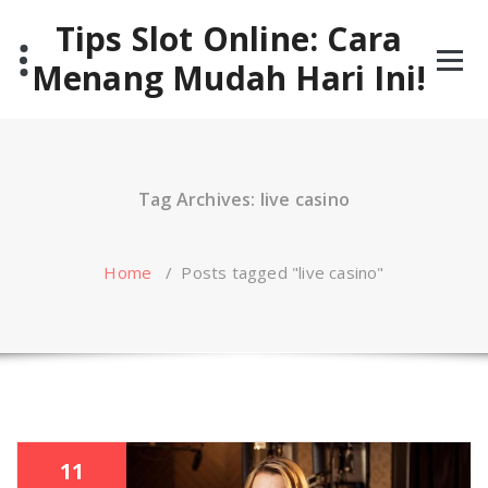
Skip
Tips Slot Online: Cara
to
content
Menang Mudah Hari Ini!
Tag Archives: live casino
Home
/
Posts tagged "live casino"
11