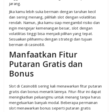
jarang.
Jika kamu lebih suka bermain dengan taruhan kecil
dan sering menang, pilihlah slot dengan volatilitas
rendah. Namun, jika kamu siap mengambil risiko dan
ingin mengejar kemenangan besar, slot dengan
volatilitas tinggi bisa menjadi pilihan yang tepat.
Sesuaikan pilihanmu dengan strategi dan tujuan
bermain di casino88.
Manfaatkan Fitur
Putaran Gratis dan
Bonus
Slot di Casino88 sering kali menawarkan fitur putaran
gratis dan bonus menarik lainnya. Fitur-fitur ini dapat
meningkatkan peluangmu untuk menang tanpa harus
mengeluarkan banyak modal. Beberapa permainan
slot menawarkan bonus seperti putaran gratis