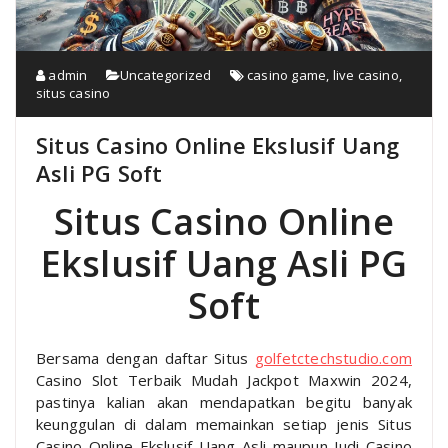
admin
Uncategorized
casino game
,
live casino
,
situs casino
Situs Casino Online Ekslusif Uang
Asli PG Soft
Situs Casino Online
Ekslusif Uang Asli PG
Soft
Bersama dengan daftar Situs
golfetctechstudio.com
Casino Slot Terbaik Mudah Jackpot Maxwin 2024,
pastinya kalian akan mendapatkan begitu banyak
keunggulan di dalam memainkan setiap jenis Situs
Casino Online Ekslusif Uang Asli maupun Judi Casino