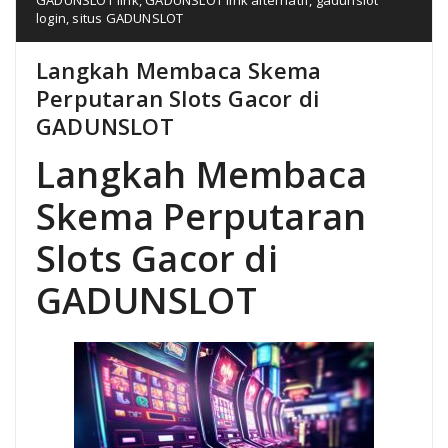
login
,
situs GADUNSLOT
Langkah Membaca Skema
Perputaran Slots Gacor di
GADUNSLOT
Langkah Membaca
Skema Perputaran
Slots Gacor di
GADUNSLOT