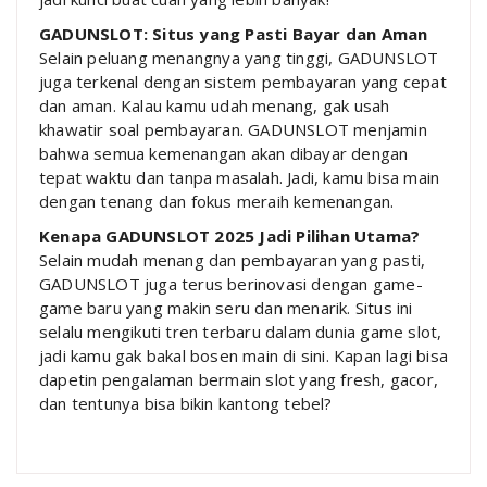
GADUNSLOT: Situs yang Pasti Bayar dan Aman
Selain peluang menangnya yang tinggi, GADUNSLOT
juga terkenal dengan sistem pembayaran yang cepat
dan aman. Kalau kamu udah menang, gak usah
khawatir soal pembayaran. GADUNSLOT menjamin
bahwa semua kemenangan akan dibayar dengan
tepat waktu dan tanpa masalah. Jadi, kamu bisa main
dengan tenang dan fokus meraih kemenangan.
Kenapa GADUNSLOT 2025 Jadi Pilihan Utama?
Selain mudah menang dan pembayaran yang pasti,
GADUNSLOT juga terus berinovasi dengan game-
game baru yang makin seru dan menarik. Situs ini
selalu mengikuti tren terbaru dalam dunia game slot,
jadi kamu gak bakal bosen main di sini. Kapan lagi bisa
dapetin pengalaman bermain slot yang fresh, gacor,
dan tentunya bisa bikin kantong tebel?