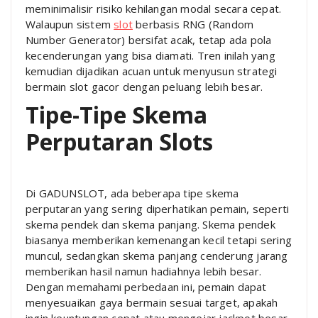
meminimalisir risiko kehilangan modal secara cepat.
Walaupun sistem
slot
berbasis RNG (Random
Number Generator) bersifat acak, tetap ada pola
kecenderungan yang bisa diamati. Tren inilah yang
kemudian dijadikan acuan untuk menyusun strategi
bermain slot gacor dengan peluang lebih besar.
Tipe-Tipe Skema
Perputaran Slots
Di GADUNSLOT, ada beberapa tipe skema
perputaran yang sering diperhatikan pemain, seperti
skema pendek dan skema panjang. Skema pendek
biasanya memberikan kemenangan kecil tetapi sering
muncul, sedangkan skema panjang cenderung jarang
memberikan hasil namun hadiahnya lebih besar.
Dengan memahami perbedaan ini, pemain dapat
menyesuaikan gaya bermain sesuai target, apakah
ingin keuntungan cepat atau mengejar jackpot besar.