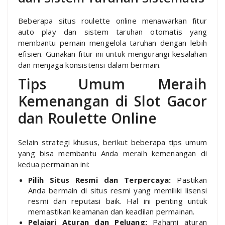
Beberapa situs roulette online menawarkan fitur
auto play dan sistem taruhan otomatis yang
membantu pemain mengelola taruhan dengan lebih
efisien. Gunakan fitur ini untuk mengurangi kesalahan
dan menjaga konsistensi dalam bermain.
Tips Umum Meraih
Kemenangan di Slot Gacor
dan Roulette Online
Selain strategi khusus, berikut beberapa tips umum
yang bisa membantu Anda meraih kemenangan di
kedua permainan ini:
Pilih Situs Resmi dan Terpercaya:
Pastikan
Anda bermain di situs resmi yang memiliki lisensi
resmi dan reputasi baik. Hal ini penting untuk
memastikan keamanan dan keadilan permainan.
Pelajari Aturan dan Peluang:
Pahami aturan