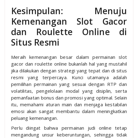
Kesimpulan: Menuju
Kemenangan Slot Gacor
dan Roulette Online di
Situs Resmi
Meraih kemenangan besar dalam permainan slot
gacor dan roulette online bukanlah hal yang mustahil
jika dilakukan dengan strategi yang tepat dan di situs
resmi yang terpercaya. Kunci utamanya adalah
pemilihan permainan yang sesuai dengan RTP dan
volatilitas, pengelolaan modal yang disiplin, serta
pemanfaatan bonus dan promosi yang optimal. Selain
itu, memahami aturan main dan menjaga kestabilan
emosi akan sangat membantu dalam meningkatkan
peluang kemenangan.
Perlu diingat bahwa permainan judi online tetap
mengandung unsur keberuntungan, sehingga tidak