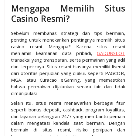
Mengapa Memilih Situs
Casino Resmi?
Sebelum membahas strategi dan tips bermain,
penting untuk menekankan pentingnya memilih situs
casino resmi. Mengapa? Karena situs resmi
menjamin keamanan data pribadi,
GADUNSLOT
transaksi yang transparan, serta permainan yang adil
dan terpercaya. Situs resmi biasanya memiliki lisensi
dari otoritas perjudian yang diakui, seperti PAGCOR,
MGA, atau Curacao eGaming, yang memastikan
bahwa permainan dijalankan secara fair dan tidak
dimanipulasi.
Selain itu, situs resmi menawarkan berbagai fitur
seperti bonus deposit, cashback, program loyalitas,
dan layanan pelanggan 24/7 yang membantu pemain
dalam mengatasi kendala saat bermain. Dengan
bermain di situs resmi, risiko penipuan dan