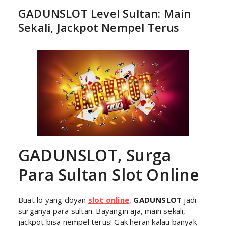
GADUNSLOT Level Sultan: Main
Sekali, Jackpot Nempel Terus
GADUNSLOT, Surga
Para Sultan Slot Online
Buat lo yang doyan
slot online
,
GADUNSLOT
jadi
surganya para sultan. Bayangin aja, main sekali,
jackpot bisa nempel terus! Gak heran kalau banyak