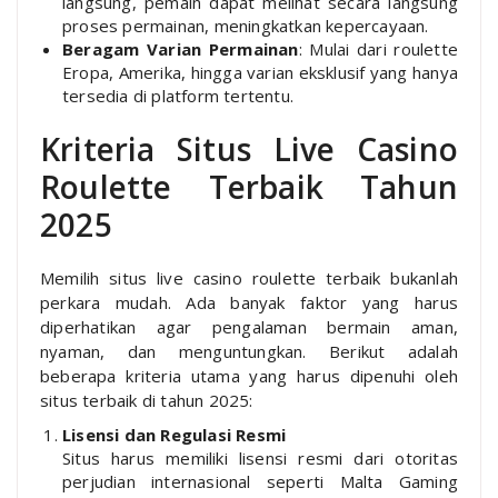
langsung, pemain dapat melihat secara langsung
proses permainan, meningkatkan kepercayaan.
Beragam Varian Permainan
: Mulai dari roulette
Eropa, Amerika, hingga varian eksklusif yang hanya
tersedia di platform tertentu.
Kriteria Situs Live Casino
Roulette Terbaik Tahun
2025
Memilih situs live casino roulette terbaik bukanlah
perkara mudah. Ada banyak faktor yang harus
diperhatikan agar pengalaman bermain aman,
nyaman, dan menguntungkan. Berikut adalah
beberapa kriteria utama yang harus dipenuhi oleh
situs terbaik di tahun 2025:
Lisensi dan Regulasi Resmi
Situs harus memiliki lisensi resmi dari otoritas
perjudian internasional seperti Malta Gaming