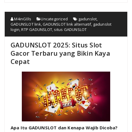
M4inG0ls
Uncategorized
gadunslot
,
GADUNSLOT link
,
GADUNSLOT link alternatif
,
gadunslot
login
,
RTP GADUNSLOT
,
situs GADUNSLOT
GADUNSLOT 2025: Situs Slot
Gacor Terbaru yang Bikin Kaya
Cepat
Apa Itu GADUNSLOT dan Kenapa Wajib Dicoba?