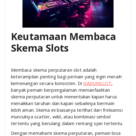
Keutamaan Membaca
Skema Slots
Membaca skema perputaran slot adalah
keterampilan penting bagi pemain yang ingin meraih
kemenangan secara konsisten. Di
GADUNSLOT
,
banyak pemain berpengalaman memanfaatkan
skema perputaran untuk menentukan kapan harus
menaikkan taruhan dan kapan sebaiknya bermain
lebih aman. Skema ini biasanya terlihat dari frekuensi
munculnya scatter, wild, atau kombinasi simbol
tertentu yang berulang dalam rentang spin tertentu.
Dengan memahami skema perputaran, pemain bisa