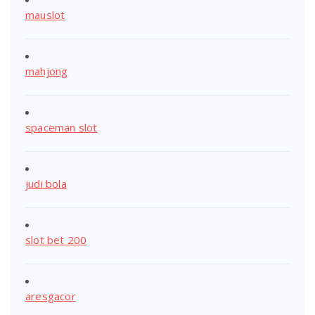
mauslot
mahjong
spaceman slot
judi bola
slot bet 200
aresgacor