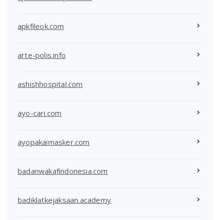
apkfileok.com
arte-polis.info
ashishhospital.com
ayo-cari.com
ayopakaimasker.com
badanwakafindonesia.com
badiklatkejaksaan.academy