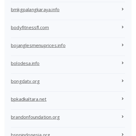
bmkgpalangkaraya.info
bodyfitnessfl.com
bojanglesmenuprices.info
bolodesa.info
bongdatv.org
bpkadkaltara.net
brandonfoundation.org
bsnpindonesia.org