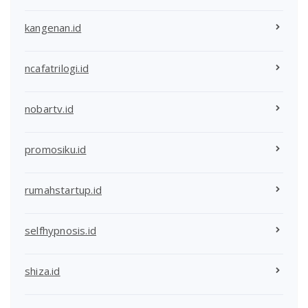
kangenan.id
ncafatrilogi.id
nobartv.id
promosiku.id
rumahstartup.id
selfhypnosis.id
shiza.id