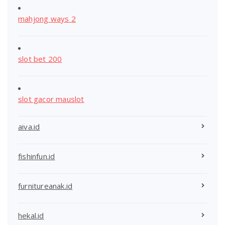
mahjong ways 2
slot bet 200
slot gacor mauslot
aiva.id
fishinfun.id
furnitureanak.id
hekal.id