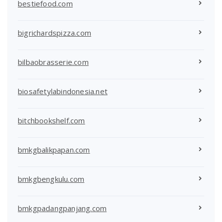
bestiefood.com
bigrichardspizza.com
bilbaobrasserie.com
biosafetylabindonesia.net
bitchbookshelf.com
bmkgbalikpapan.com
bmkgbengkulu.com
bmkgpadangpanjang.com