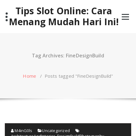
Skip
Tips Slot Online: Cara
to
content
Menang Mudah Hari Ini!
Tag Archives: FineDesignBuild
Home
/
Posts tagged "FineDesignBuild"
M4inG0ls
Uncategorized
ArchitectureAndInterior
,
DesignBuildPhotography
,