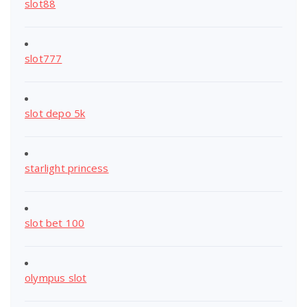
slot88
slot777
slot depo 5k
starlight princess
slot bet 100
olympus slot