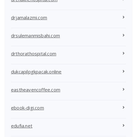
drjamalazmi.com
drsulemanmisbahi.com
drthorathospital.com
dukcapilpgkpacak.online
eastheavencoffee.com
ebook-digi.com
edufia.net