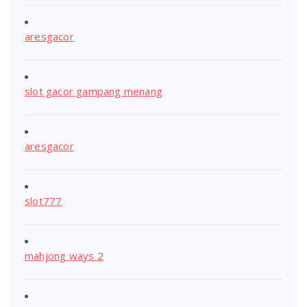
aresgacor
slot gacor gampang menang
aresgacor
slot777
mahjong ways 2