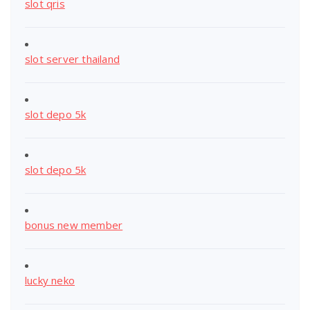
slot qris
slot server thailand
slot depo 5k
slot depo 5k
bonus new member
lucky neko