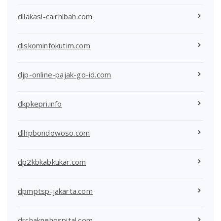
dilakasi-cairhibah.com
diskominfokutim.com
djp-online-pajak-go-id.com
dkpkepri.info
dlhpbondowoso.com
dp2kbkabkukar.com
dpmptsp-jakarta.com
drchaknehospital.com