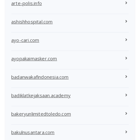
arte-polis.info
ashishhospital.com
ayo-cari.com
ayopakaimasker.com
badanwakafindonesia.com
badiklatkejaksaan.academy
bakeryunlimitedtoledo.com
bakulnusantara.com