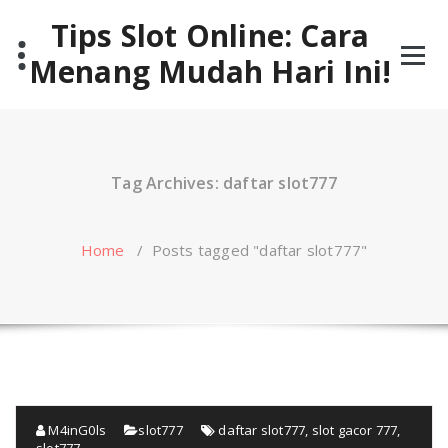
Skip
Tips Slot Online: Cara
to
content
Menang Mudah Hari Ini!
Tag Archives: daftar slot777
Home
/
Posts tagged "daftar slot777"
M4inG0ls
slot777
daftar slot777
,
slot gacor 777
,
slot777