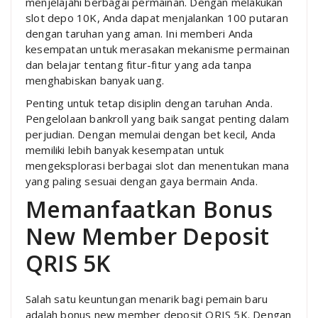
menjelajahi berbagai permainan. Dengan melakukan
slot depo 10K, Anda dapat menjalankan 100 putaran
dengan taruhan yang aman. Ini memberi Anda
kesempatan untuk merasakan mekanisme permainan
dan belajar tentang fitur-fitur yang ada tanpa
menghabiskan banyak uang.
Penting untuk tetap disiplin dengan taruhan Anda.
Pengelolaan bankroll yang baik sangat penting dalam
perjudian. Dengan memulai dengan bet kecil, Anda
memiliki lebih banyak kesempatan untuk
mengeksplorasi berbagai slot dan menentukan mana
yang paling sesuai dengan gaya bermain Anda.
Memanfaatkan Bonus
New Member Deposit
QRIS 5K
Salah satu keuntungan menarik bagi pemain baru
adalah bonus new member deposit QRIS 5K. Dengan