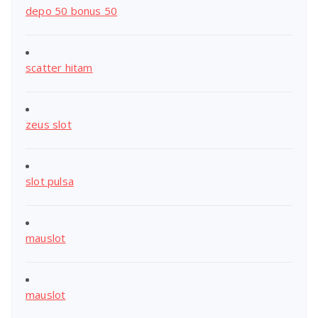
depo 50 bonus 50
scatter hitam
zeus slot
slot pulsa
mauslot
mauslot