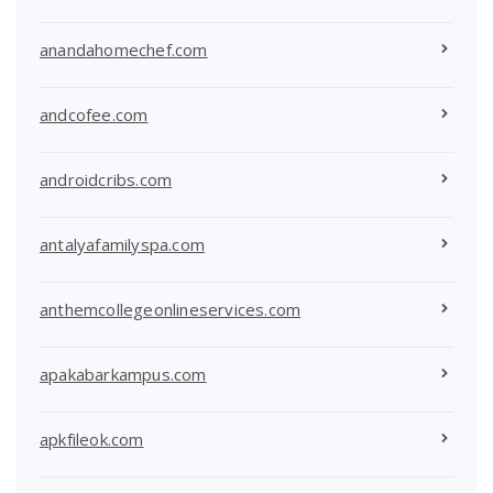
anandahomechef.com
andcofee.com
androidcribs.com
antalyafamilyspa.com
anthemcollegeonlineservices.com
apakabarkampus.com
apkfileok.com