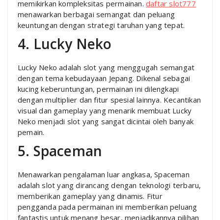
memikirkan kompleksitas permainan.
daftar slot777
menawarkan berbagai semangat dan peluang
keuntungan dengan strategi taruhan yang tepat.
4. Lucky Neko
Lucky Neko adalah slot yang menggugah semangat
dengan tema kebudayaan Jepang. Dikenal sebagai
kucing keberuntungan, permainan ini dilengkapi
dengan multiplier dan fitur spesial lainnya. Kecantikan
visual dan gameplay yang menarik membuat Lucky
Neko menjadi slot yang sangat dicintai oleh banyak
pemain.
5. Spaceman
Menawarkan pengalaman luar angkasa, Spaceman
adalah slot yang dirancang dengan teknologi terbaru,
memberikan gameplay yang dinamis. Fitur
pengganda pada permainan ini memberikan peluang
fantastis untuk menang besar, menjadikannya pilihan