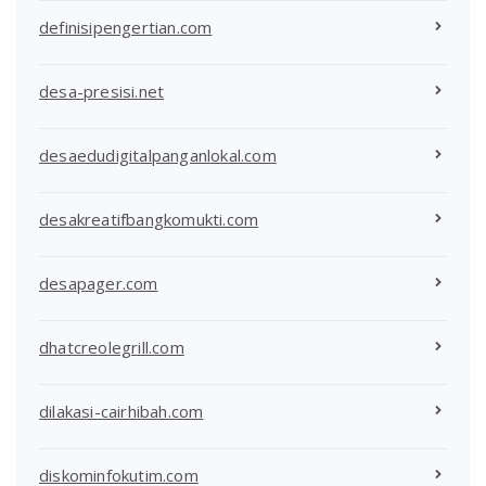
definisipengertian.com
desa-presisi.net
desaedudigitalpanganlokal.com
desakreatifbangkomukti.com
desapager.com
dhatcreolegrill.com
dilakasi-cairhibah.com
diskominfokutim.com