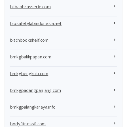
bilbaobrasserie.com
biosafetylabindonesia.net
bitchbookshelf.com
bmkgbalikpapan.com
bmkgbengkulu.com
bmkgpadangpanjang.com
bmkgpalangkaraya.info
bodyfitnessfl.com