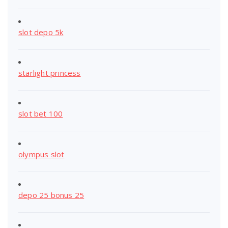
slot depo 5k
starlight princess
slot bet 100
olympus slot
depo 25 bonus 25