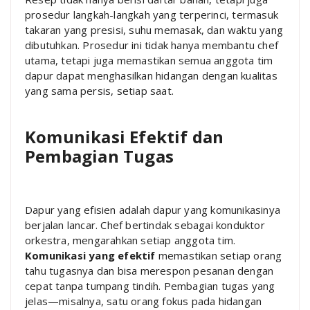
prosedur langkah-langkah yang terperinci, termasuk
takaran yang presisi, suhu memasak, dan waktu yang
dibutuhkan. Prosedur ini tidak hanya membantu chef
utama, tetapi juga memastikan semua anggota tim
dapur dapat menghasilkan hidangan dengan kualitas
yang sama persis, setiap saat.
Komunikasi Efektif dan
Pembagian Tugas
Dapur yang efisien adalah dapur yang komunikasinya
berjalan lancar. Chef bertindak sebagai konduktor
orkestra, mengarahkan setiap anggota tim.
Komunikasi yang efektif
memastikan setiap orang
tahu tugasnya dan bisa merespon pesanan dengan
cepat tanpa tumpang tindih. Pembagian tugas yang
jelas—misalnya, satu orang fokus pada hidangan