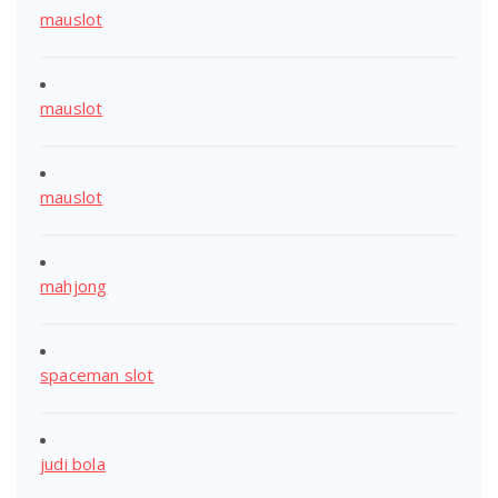
mauslot
mauslot
mauslot
mahjong
spaceman slot
judi bola