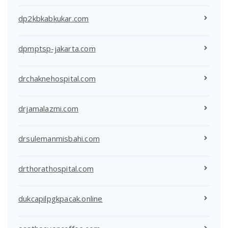
dp2kbkabkukar.com
dpmptsp-jakarta.com
drchaknehospital.com
drjamalazmi.com
drsulemanmisbahi.com
drthorathospital.com
dukcapilpgkpacak.online