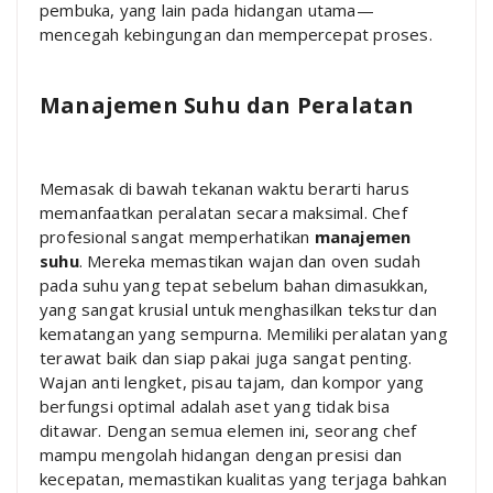
pembuka, yang lain pada hidangan utama—
mencegah kebingungan dan mempercepat proses.
Manajemen Suhu dan Peralatan
Memasak di bawah tekanan waktu berarti harus
memanfaatkan peralatan secara maksimal. Chef
profesional sangat memperhatikan
manajemen
suhu
. Mereka memastikan wajan dan oven sudah
pada suhu yang tepat sebelum bahan dimasukkan,
yang sangat krusial untuk menghasilkan tekstur dan
kematangan yang sempurna. Memiliki peralatan yang
terawat baik dan siap pakai juga sangat penting.
Wajan anti lengket, pisau tajam, dan kompor yang
berfungsi optimal adalah aset yang tidak bisa
ditawar. Dengan semua elemen ini, seorang chef
mampu mengolah hidangan dengan presisi dan
kecepatan, memastikan kualitas yang terjaga bahkan