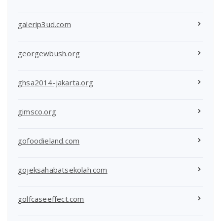
galerip3ud.com
georgewbush.org
ghsa2014-jakarta.org
gimsco.org
gofoodieland.com
gojeksahabatsekolah.com
golfcaseeffect.com