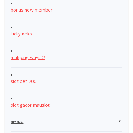
bonus new member
lucky neko
mahjong ways 2
slot bet 200
slot gacor mauslot
aiva.id