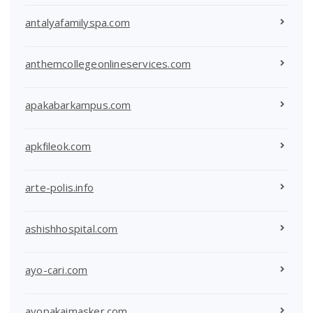
antalyafamilyspa.com
anthemcollegeonlineservices.com
apakabarkampus.com
apkfileok.com
arte-polis.info
ashishhospital.com
ayo-cari.com
ayopakaimasker.com