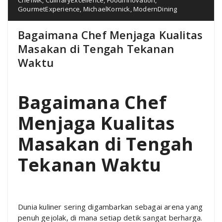
GourmetExperience
,
MichaelKornick
,
ModernDining
Bagaimana Chef Menjaga Kualitas
Masakan di Tengah Tekanan
Waktu
Bagaimana Chef
Menjaga Kualitas
Masakan di Tengah
Tekanan Waktu
Dunia kuliner sering digambarkan sebagai arena yang
penuh gejolak, di mana setiap detik sangat berharga.