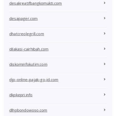
desakreatifbangkomukti.com
desapager.com
dhatcreolegrill.com
dilakasi-cairhibah.com
diskominfokutim.com
djp-online-pajak-go-id.com
dkpkepri.info
dlhpbondowoso.com