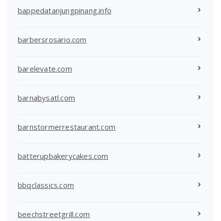
bappedatanjungpinang.info
barbersrosario.com
barelevate.com
barnabysatl.com
barnstormerrestaurant.com
batterupbakerycakes.com
bbqclassics.com
beechstreetgrill.com