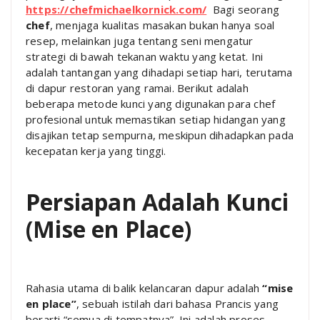
https://chefmichaelkornick.com/
Bagi seorang
chef
, menjaga kualitas masakan bukan hanya soal
resep, melainkan juga tentang seni mengatur
strategi di bawah tekanan waktu yang ketat. Ini
adalah tantangan yang dihadapi setiap hari, terutama
di dapur restoran yang ramai. Berikut adalah
beberapa metode kunci yang digunakan para chef
profesional untuk memastikan setiap hidangan yang
disajikan tetap sempurna, meskipun dihadapkan pada
kecepatan kerja yang tinggi.
Persiapan Adalah Kunci
(Mise en Place)
Rahasia utama di balik kelancaran dapur adalah
“mise
en place”
, sebuah istilah dari bahasa Prancis yang
berarti “semua di tempatnya”. Ini adalah proses