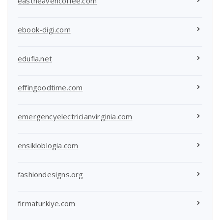
eastheavencoffee.com
ebook-digi.com
edufia.net
effingoodtime.com
emergencyelectricianvirginia.com
ensikloblogia.com
fashiondesigns.org
firmaturkiye.com