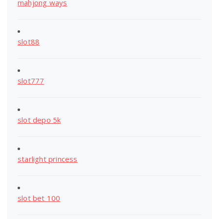
mahjong ways
slot88
slot777
slot depo 5k
starlight princess
slot bet 100