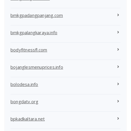
bmkgpadangpanjang.com
bmkgpalangkaraya.info
bodyfitnessfl.com
bojanglesmenuprices.info
bolodesa.info
bongdatv.org
bpkadkaltara.net