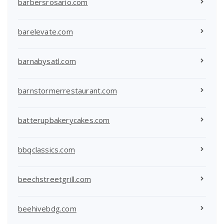
barbersrosario.com
barelevate.com
barnabysatl.com
barnstormerrestaurant.com
batterupbakerycakes.com
bbqclassics.com
beechstreetgrill.com
beehivebdg.com