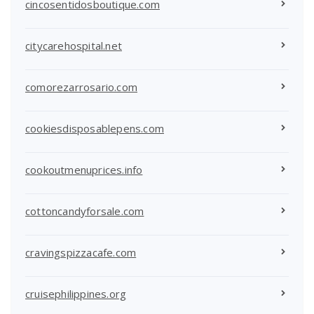
cincosentidosboutique.com
citycarehospital.net
comorezarrosario.com
cookiesdisposablepens.com
cookoutmenuprices.info
cottoncandyforsale.com
cravingspizzacafe.com
cruisephilippines.org