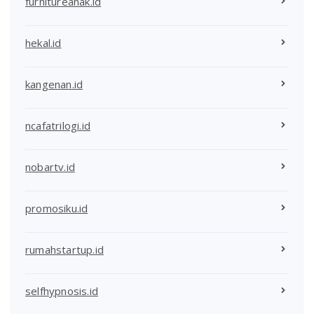
furnitureanak.id
hekal.id
kangenan.id
ncafatrilogi.id
nobartv.id
promosiku.id
rumahstartup.id
selfhypnosis.id