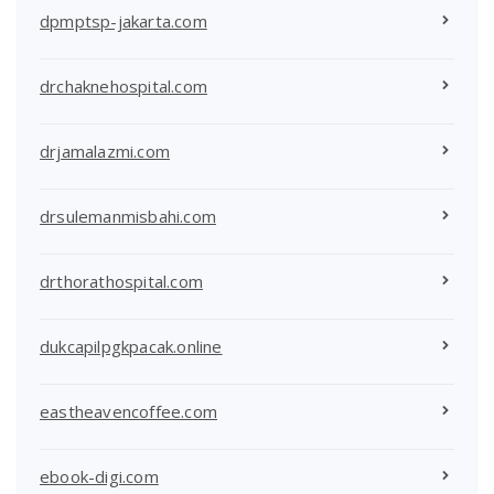
dpmptsp-jakarta.com
drchaknehospital.com
drjamalazmi.com
drsulemanmisbahi.com
drthorathospital.com
dukcapilpgkpacak.online
eastheavencoffee.com
ebook-digi.com