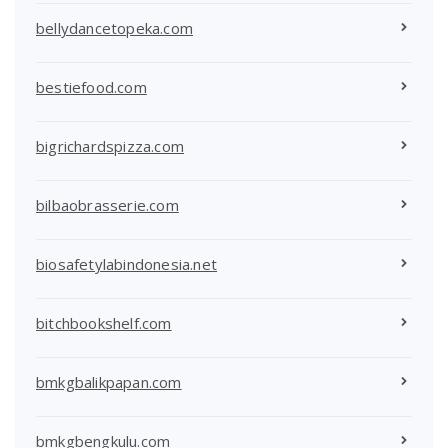
bellydancetopeka.com
bestiefood.com
bigrichardspizza.com
bilbaobrasserie.com
biosafetylabindonesia.net
bitchbookshelf.com
bmkgbalikpapan.com
bmkgbengkulu.com