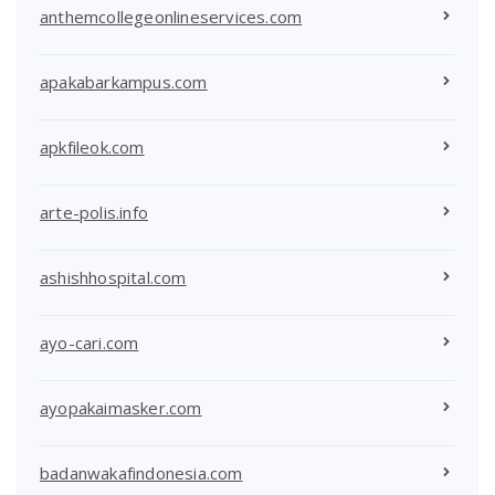
anthemcollegeonlineservices.com
apakabarkampus.com
apkfileok.com
arte-polis.info
ashishhospital.com
ayo-cari.com
ayopakaimasker.com
badanwakafindonesia.com