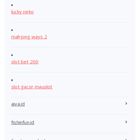
lucky neko
mahjong ways 2
slot bet 200
slot gacor mauslot
aiva.id
fishinfun.id