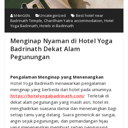
M4inG0ls
Uncategorized
Best hotel near
Badrinath Temple
,
Chardham Yatra accommodation
,
Hotel
Yoga Badrinath
,
Hotels in Badrinath
Menginap Nyaman di Hotel Yoga
Badrinath Dekat Alam
Pegunungan
Pengalaman Menginap yang Menenangkan
Hotel Yoga Badrinath menawarkan pengalaman
menginap yang berbeda dari hotel pada umumnya.
https://hotelyogabadrinath.com/
Terletak di
dekat alam pegunungan yang masih asri, hotel ini
menghadirkan suasana damai dan menenangkan bagi
setiap tamu yang datang. Suara gemericik air sungai,
angin sejuk pegunungan, dan pemandangan hijau
yang menenangkan membuat setiap pengunjung