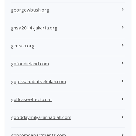
georgewbush.org
ghsa2014-jakarta.org
gimsco.org
gofoodieland.com
gojeksahabatsekolah.com
golfcaseeffect.com
gooddaymilyaranhadiah.com
gopromoapartments.com