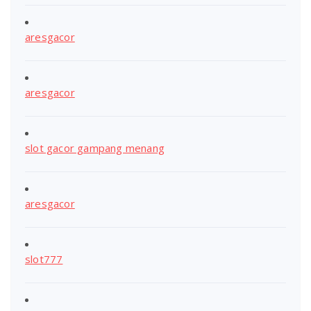
aresgacor
aresgacor
slot gacor gampang menang
aresgacor
slot777