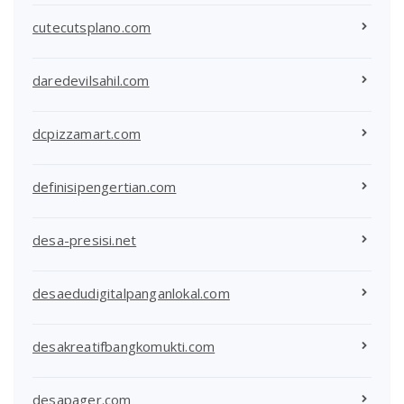
cutecutsplano.com
daredevilsahil.com
dcpizzamart.com
definisipengertian.com
desa-presisi.net
desaedudigitalpanganlokal.com
desakreatifbangkomukti.com
desapager.com