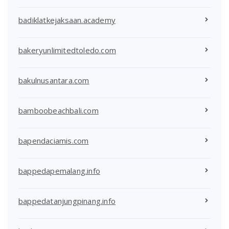
badiklatkejaksaan.academy
bakeryunlimitedtoledo.com
bakulnusantara.com
bamboobeachbali.com
bapendaciamis.com
bappedapemalang.info
bappedatanjungpinang.info