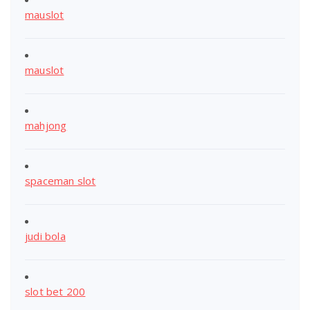
mauslot
mauslot
mahjong
spaceman slot
judi bola
slot bet 200