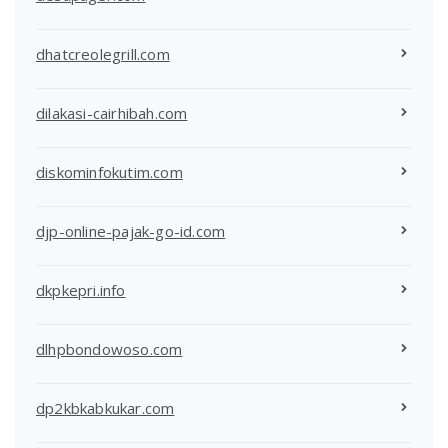
dhatcreolegrill.com
dilakasi-cairhibah.com
diskominfokutim.com
djp-online-pajak-go-id.com
dkpkepri.info
dlhpbondowoso.com
dp2kbkabkukar.com