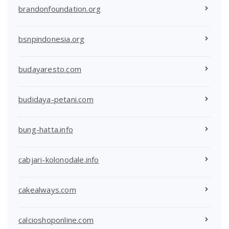
brandonfoundation.org
bsnpindonesia.org
budayaresto.com
budidaya-petani.com
bung-hatta.info
cabjari-kolonodale.info
cakealways.com
calcioshoponline.com