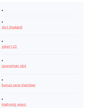
slot thailand
joker123
spaceman slot
bonus new member
mahjong ways