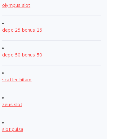
olympus slot
depo 25 bonus 25
depo 50 bonus 50
scatter hitam
zeus slot
slot pulsa