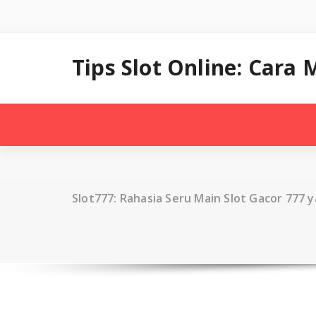
Skip
to
content
Tips Slot Online: Cara
Slot777: Rahasia Seru Main Slot Gacor 777 y