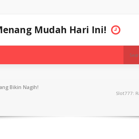
 Menang Mudah Hari Ini!
Search
for:
ang Bikin Nagih!
Slot777: R