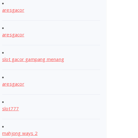
aresgacor
aresgacor
slot gacor gampang menang
aresgacor
slot777
mahjong ways 2