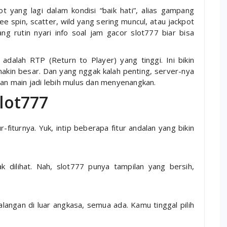
t yang lagi dalam kondisi “baik hati”, alias gampang
e spin, scatter, wild yang sering muncul, atau jackpot
ng rutin nyari info soal jam gacor slot777 biar bisa
 adalah RTP (Return to Player) yang tinggi. Ini bikin
makin besar. Dan yang nggak kalah penting, server-nya
man main jadi lebih mulus dan menyenangkan.
Slot777
ur-fiturnya. Yuk, intip beberapa fitur andalan yang bikin
ak dilihat. Nah, slot777 punya tampilan yang bersih,
langan di luar angkasa, semua ada. Kamu tinggal pilih