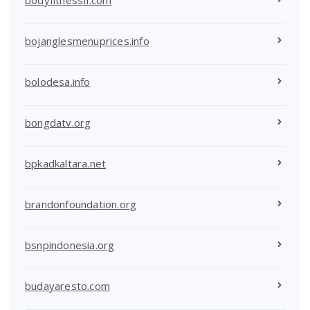
bojanglesmenuprices.info
bolodesa.info
bongdatv.org
bpkadkaltara.net
brandonfoundation.org
bsnpindonesia.org
budayaresto.com