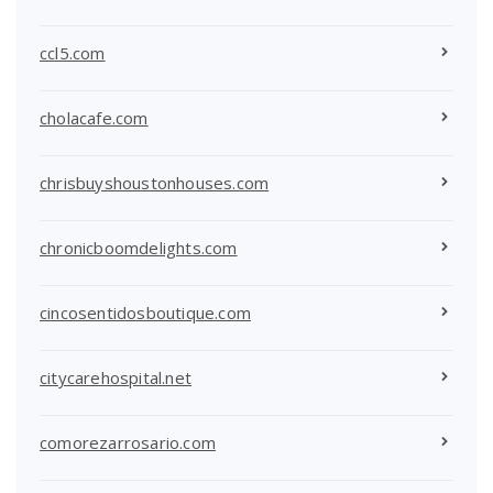
ccl5.com
cholacafe.com
chrisbuyshoustonhouses.com
chronicboomdelights.com
cincosentidosboutique.com
citycarehospital.net
comorezarrosario.com