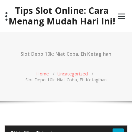
Skip
Tips Slot Online: Cara
to
content
Menang Mudah Hari Ini!
Slot Depo 10k: Niat Coba, Eh Ketagihan
Home
/
Uncategorized
/
Slot Depo 10k: Niat Coba, Eh Ketagihan