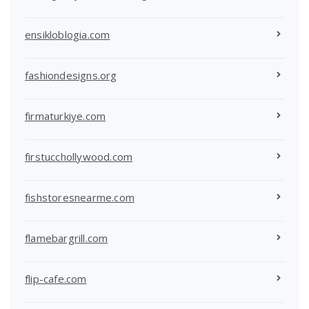
ensikloblogia.com
fashiondesigns.org
firmaturkiye.com
firstucchollywood.com
fishstoresnearme.com
flamebargrill.com
flip-cafe.com