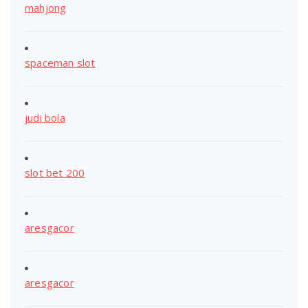
mahjong
spaceman slot
judi bola
slot bet 200
aresgacor
aresgacor