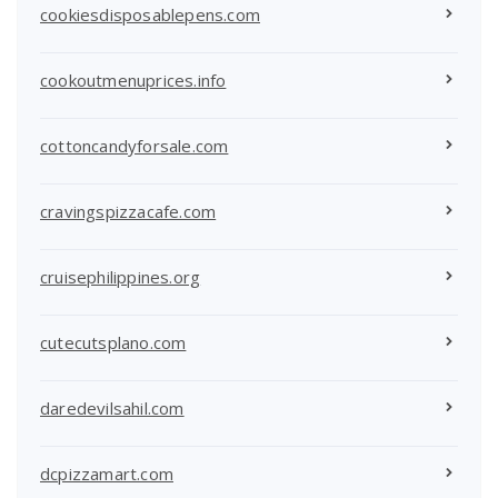
cookiesdisposablepens.com
cookoutmenuprices.info
cottoncandyforsale.com
cravingspizzacafe.com
cruisephilippines.org
cutecutsplano.com
daredevilsahil.com
dcpizzamart.com