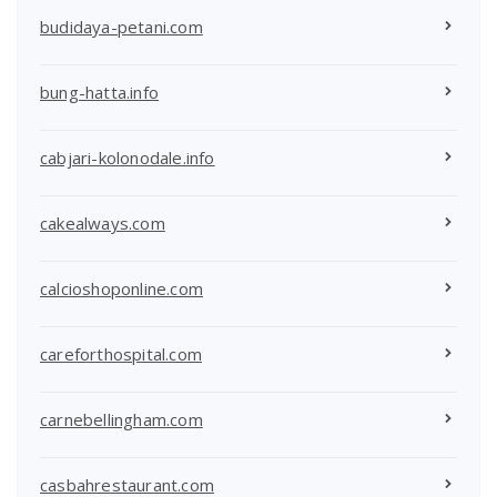
budidaya-petani.com
bung-hatta.info
cabjari-kolonodale.info
cakealways.com
calcioshoponline.com
careforthospital.com
carnebellingham.com
casbahrestaurant.com