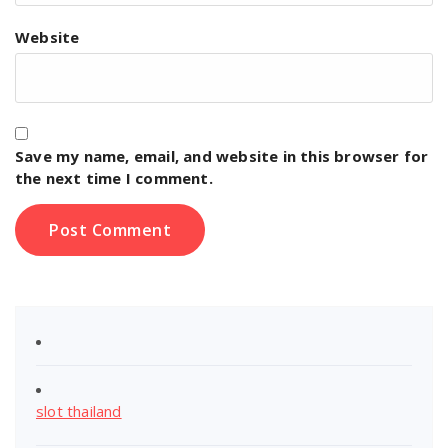
Website
Save my name, email, and website in this browser for
the next time I comment.
slot thailand