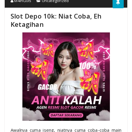
M4inG0ls
Uncategorized
Slot Depo 10k: Niat Coba, Eh
Ketagihan
Awalnya cuma iseng, niatnya cuma coba-coba main