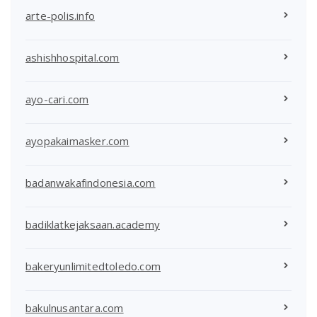
arte-polis.info
ashishhospital.com
ayo-cari.com
ayopakaimasker.com
badanwakafindonesia.com
badiklatkejaksaan.academy
bakeryunlimitedtoledo.com
bakulnusantara.com