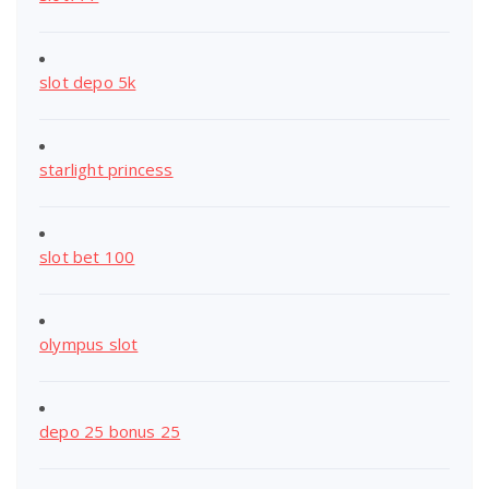
slot depo 5k
starlight princess
slot bet 100
olympus slot
depo 25 bonus 25