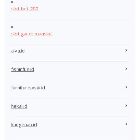
slot bet 200
slot gacor mauslot
aiva.id
fishinfun.id
furnitureanak.id
hekal.id
kangenan.id