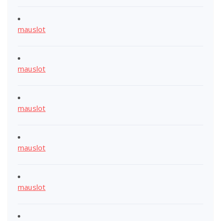
mauslot
mauslot
mauslot
mauslot
mauslot