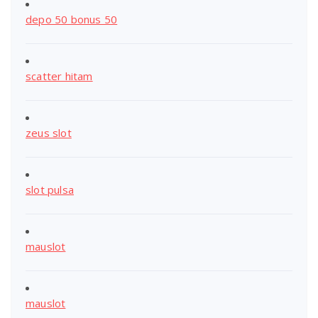
depo 50 bonus 50
scatter hitam
zeus slot
slot pulsa
mauslot
mauslot