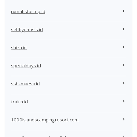
rumahstartup.id
selfhypnosis.id
shiza.id
specialdays.id
ssb-maesa.id
trakin.id
1000islandscampingresort.com