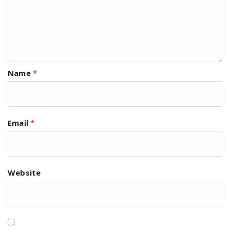
Name
*
Email
*
Website