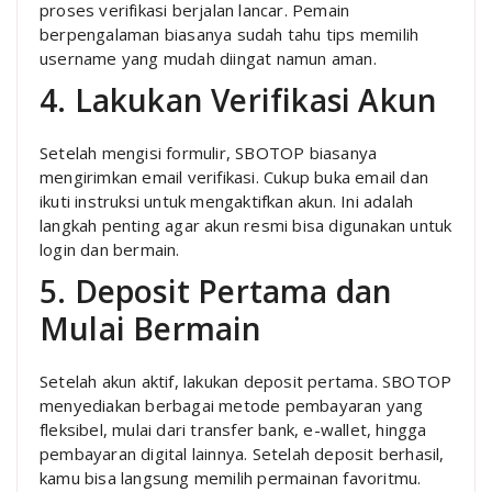
proses verifikasi berjalan lancar. Pemain
berpengalaman biasanya sudah tahu tips memilih
username yang mudah diingat namun aman.
4. Lakukan Verifikasi Akun
Setelah mengisi formulir, SBOTOP biasanya
mengirimkan email verifikasi. Cukup buka email dan
ikuti instruksi untuk mengaktifkan akun. Ini adalah
langkah penting agar akun resmi bisa digunakan untuk
login dan bermain.
5. Deposit Pertama dan
Mulai Bermain
Setelah akun aktif, lakukan deposit pertama. SBOTOP
menyediakan berbagai metode pembayaran yang
fleksibel, mulai dari transfer bank, e-wallet, hingga
pembayaran digital lainnya. Setelah deposit berhasil,
kamu bisa langsung memilih permainan favoritmu.