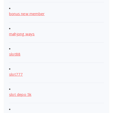
bonus new member
mahjong ways
slot88
slot777
slot depo 5k