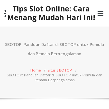
Skip
Tips Slot Online: Cara
to
content
Menang Mudah Hari Ini!
SBOTOP: Panduan Daftar di SBOTOP untuk Pemula
dan Pemain Berpengalaman
Home
/
Situs SBOTOP
/
SBOTOP: Panduan Daftar di SBOTOP untuk Pemula dan
Pemain Berpengalaman