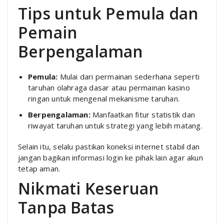
Tips untuk Pemula dan
Pemain
Berpengalaman
Pemula:
Mulai dari permainan sederhana seperti
taruhan olahraga dasar atau permainan kasino
ringan untuk mengenal mekanisme taruhan.
Berpengalaman:
Manfaatkan fitur statistik dan
riwayat taruhan untuk strategi yang lebih matang.
Selain itu, selalu pastikan koneksi internet stabil dan
jangan bagikan informasi login ke pihak lain agar akun
tetap aman.
Nikmati Keseruan
Tanpa Batas