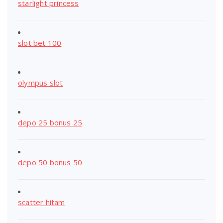
starlight princess
slot bet 100
olympus slot
depo 25 bonus 25
depo 50 bonus 50
scatter hitam