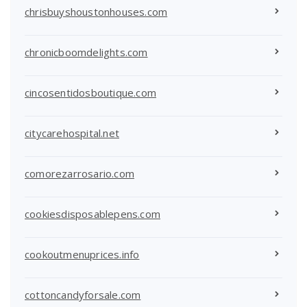
chrisbuyshoustonhouses.com
chronicboomdelights.com
cincosentidosboutique.com
citycarehospital.net
comorezarrosario.com
cookiesdisposablepens.com
cookoutmenuprices.info
cottoncandyforsale.com