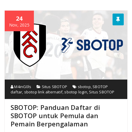
24
Nov, 2025
M4inG0ls
Situs SBOTOP
sbotop
,
SBOTOP
daftar
,
sbotop link alternatif
,
sbotop login
,
Situs SBOTOP
SBOTOP: Panduan Daftar di
SBOTOP untuk Pemula dan
Pemain Berpengalaman