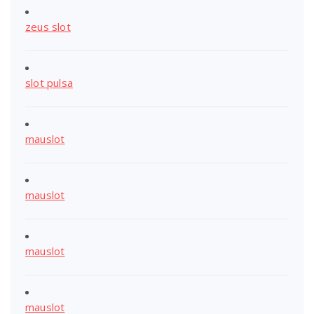
zeus slot
slot pulsa
mauslot
mauslot
mauslot
mauslot