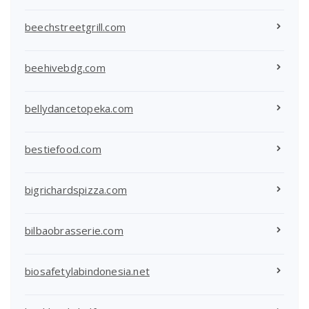
beechstreetgrill.com
beehivebdg.com
bellydancetopeka.com
bestiefood.com
bigrichardspizza.com
bilbaobrasserie.com
biosafetylabindonesia.net