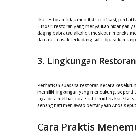
Jika restoran tidak memiliki sertifikasi, per
Hindari restoran yang menyajikan hidangan y
daging babi atau alkohol, meskipun mereka m
dan alat masak terkadang sulit dipastikan tanpa s
3. Lingkungan Restora
Perhatikan suasana restoran secara keseluruh
memiliki lingkungan yang mendukung, seperti t
juga bisa melihat cara staf berinteraksi. Staf
senang hati menjawab pertanyaan Anda seput
Cara Praktis Menem