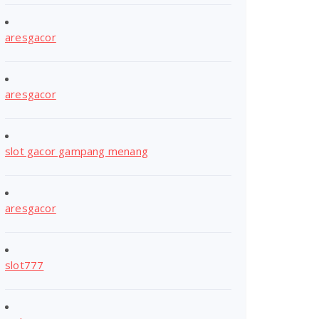
aresgacor
aresgacor
slot gacor gampang menang
aresgacor
slot777