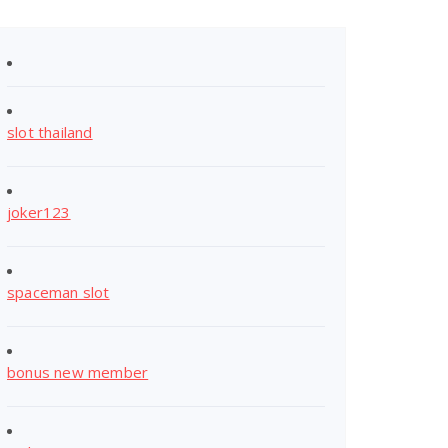
slot thailand
joker123
spaceman slot
bonus new member