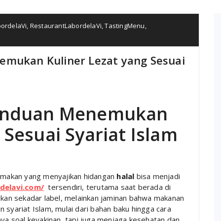
ordelaVi
,
RestaurantLabordelaVi
,
TastingMenu
,
emukan Kuliner Lezat yang Sesuai
Panduan Menemukan
 Sesuai Syariat Islam
makan yang menyajikan hidangan
halal
bisa menjadi
delavi.com/
tersendiri, terutama saat berada di
bukan sekadar label, melainkan jaminan bahwa makanan
 syariat Islam, mulai dari bahan baku hingga cara
nya soal keyakinan, tapi juga menjaga kesehatan dan