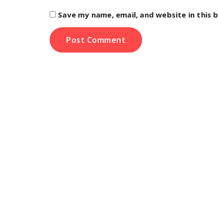
Save my name, email, and website in this 