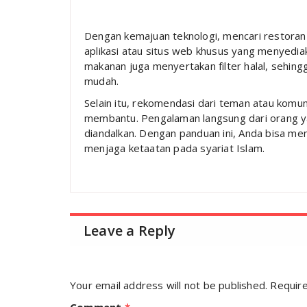
Dengan kemajuan teknologi, mencari restoran 
aplikasi atau situs web khusus yang menyediak
makanan juga menyertakan filter halal, sehin
mudah.
Selain itu, rekomendasi dari teman atau komu
membantu. Pengalaman langsung dari orang ya
diandalkan. Dengan panduan ini, Anda bisa meni
menjaga ketaatan pada syariat Islam.
Leave a Reply
Your email address will not be published.
Require