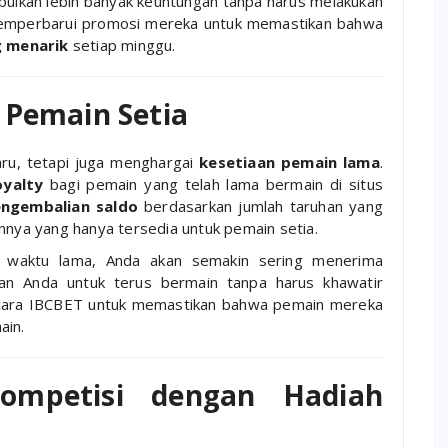
ulkan lebih banyak keuntungan tanpa harus melakukan
memperbarui promosi mereka untuk memastikan bahwa
 menarik
setiap minggu.
 Pemain Setia
ru, tetapi juga menghargai
kesetiaan pemain lama
.
oyalty
bagi pemain yang telah lama bermain di situs
ngembalian saldo
berdasarkan jumlah taruhan yang
innya yang hanya tersedia untuk pemain setia.
 waktu lama, Anda akan semakin sering menerima
an Anda untuk terus bermain tanpa harus khawatir
ah cara IBCBET untuk memastikan bahwa pemain mereka
ain.
ompetisi dengan Hadiah