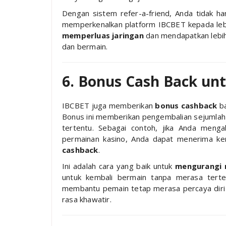
Dengan sistem refer-a-friend, Anda tidak 
memperkenalkan platform IBCBET kepada leb
memperluas jaringan
dan mendapatkan lebih
dan bermain.
6. Bonus Cash Back un
IBCBET juga memberikan
bonus cashback
ba
Bonus ini memberikan pengembalian sejumlah p
tertentu. Sebagai contoh, jika Anda meng
permainan kasino, Anda dapat menerima kem
cashback
.
Ini adalah cara yang baik untuk
mengurangi r
untuk kembali bermain tanpa merasa tertek
membantu pemain tetap merasa percaya diri 
rasa khawatir.