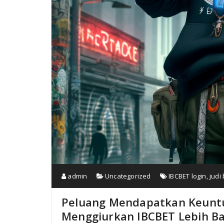
admin
Uncategorized
IBCBET login
,
judi
Peluang Mendapatkan Keunt
Menggiurkan IBCBET Lebih B