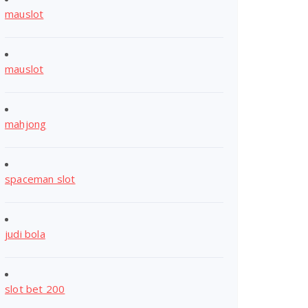
mauslot
mauslot
mahjong
spaceman slot
judi bola
slot bet 200