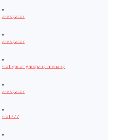
aresgacor
aresgacor
slot gacor gampang menang
aresgacor
slot777