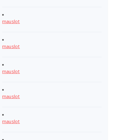
mauslot
mauslot
mauslot
mauslot
mauslot