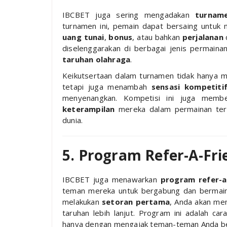
IBCBET juga sering mengadakan
turnam
turnamen ini, pemain dapat bersaing untuk
uang tunai
,
bonus
, atau bahkan
perjalanan
diselenggarakan di berbagai jenis permainan
taruhan olahraga
.
Keikutsertaan dalam turnamen tidak hanya 
tetapi juga menambah
sensasi kompetiti
menyenangkan. Kompetisi ini juga mem
keterampilan
mereka dalam permainan tert
dunia.
5. Program Refer-A-F
IBCBET juga menawarkan
program refer-a
teman mereka untuk bergabung dan bermain d
melakukan
setoran pertama
, Anda akan m
taruhan lebih lanjut. Program ini adalah c
hanya dengan mengajak teman-teman Anda b