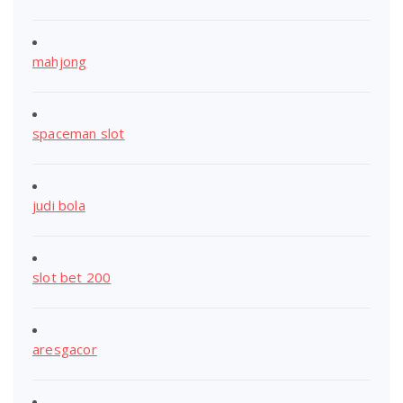
mahjong
spaceman slot
judi bola
slot bet 200
aresgacor