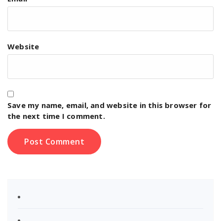
Website
Save my name, email, and website in this browser for
the next time I comment.