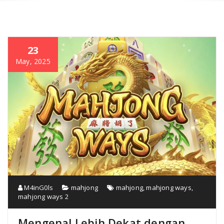
23
May, 2025
M4inG0ls
mahjong
mahjong
,
mahjong ways
,
mahjong ways 2
Mengenal Lebih Dekat dengan