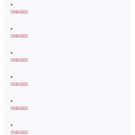
mauslot
mauslot
mauslot
mauslot
mauslot
mauslot