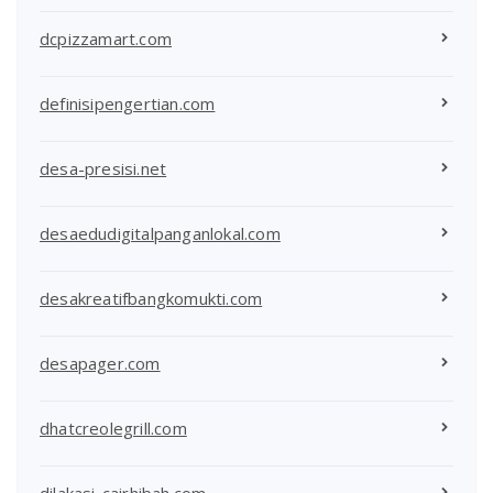
dcpizzamart.com
definisipengertian.com
desa-presisi.net
desaedudigitalpanganlokal.com
desakreatifbangkomukti.com
desapager.com
dhatcreolegrill.com