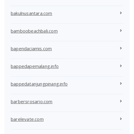
bakulnusantara.com
bamboobeachbali.com
bapendaciamis.com
bappedapemalang.info
bappedatanjungpinang.info
barbersrosario.com
barelevate.com