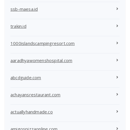
ssb-maesa.id
trakin.id
1000islandscampingresort.com
aaradhyawomenshospital.com
abcdguide.com
achayansrestaurant.com
actuallyhandmade.co
amigospizzaonline.com