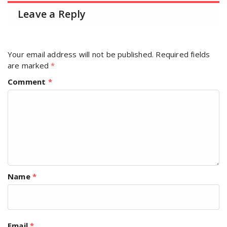
Leave a Reply
Your email address will not be published.
Required fields
are marked
*
Comment
*
Name
*
Email
*