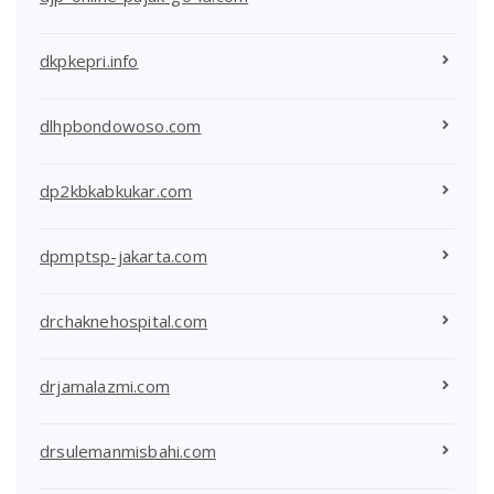
dkpkepri.info
dlhpbondowoso.com
dp2kbkabkukar.com
dpmptsp-jakarta.com
drchaknehospital.com
drjamalazmi.com
drsulemanmisbahi.com