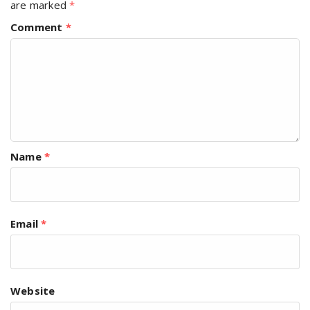
are marked
*
Comment
*
Name
*
Email
*
Website