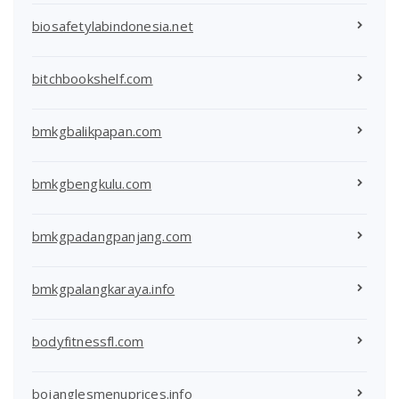
biosafetylabindonesia.net
bitchbookshelf.com
bmkgbalikpapan.com
bmkgbengkulu.com
bmkgpadangpanjang.com
bmkgpalangkaraya.info
bodyfitnessfl.com
bojanglesmenuprices.info