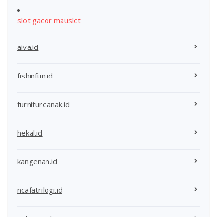
slot gacor mauslot
aiva.id
fishinfun.id
furnitureanak.id
hekal.id
kangenan.id
ncafatrilogi.id