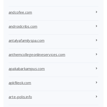
andcofee.com
androidcribs.com
antalyafamilyspa.com
anthemcollegeonlineservices.com
apakabarkampus.com
apkfileok.com
arte-polis.info