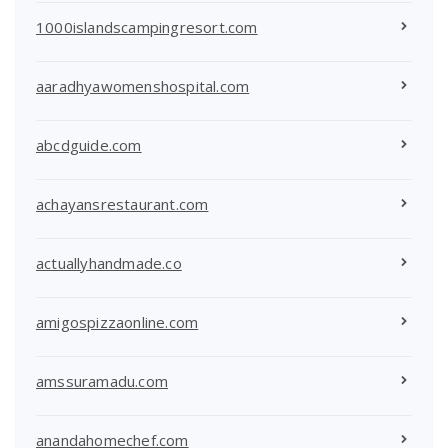
1000islandscampingresort.com
aaradhyawomenshospital.com
abcdguide.com
achayansrestaurant.com
actuallyhandmade.co
amigospizzaonline.com
amssuramadu.com
anandahomechef.com