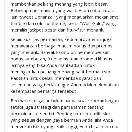
memberikan peluang menang yang lebih besar.
Beberapa permainan yang wajib Anda coba antara
lain “Sweet Bonanza,” yang menawarkan mekanisme
tumble dan colorful theme, serta “Wolf Gold,” yang
memiliki jackpot besar dan fitur-fitur menarik.
Selain kualitas permainan, kedua provider ini juga
menawarkan berbagai macam bonus dan promosi
yang menarik. Banyak kasino online memberikan
bonus sambutan, free spins, dan promosi khusus
lainnya yang bisa Anda manfaatkan untuk
meningkatkan peluang menang saat bermain slot.
Pastikan untuk selalu memeriksa syarat dan
ketentuan yang berlaku agar Anda tidak melewatkan
kesempatan berharga tersebut.
Bermain slot gacor bukan hanya soal keberuntungan,
tetapi juga strategi dan pemahaman tentang
permainan itu sendiri. Penting untuk memilih slot
yang sesuai dengan gaya bermain Anda. Jika Anda
menyukai risiko yang lebih tinggi, Anda bisa mencoba