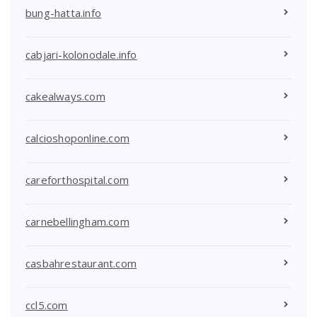
bung-hatta.info
cabjari-kolonodale.info
cakealways.com
calcioshoponline.com
careforthospital.com
carnebellingham.com
casbahrestaurant.com
ccl5.com