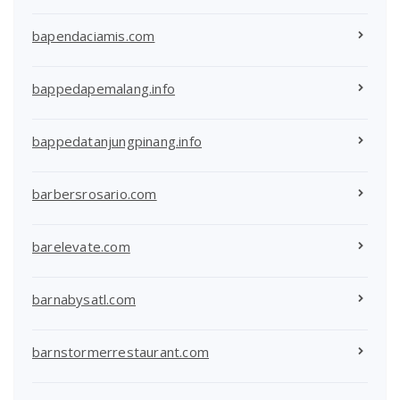
bapendaciamis.com
bappedapemalang.info
bappedatanjungpinang.info
barbersrosario.com
barelevate.com
barnabysatl.com
barnstormerrestaurant.com