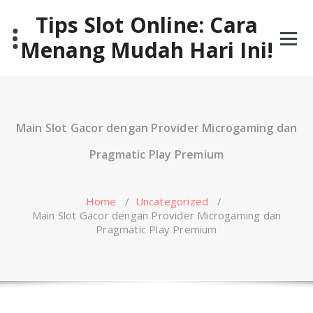
Skip
Tips Slot Online: Cara
to
content
Menang Mudah Hari Ini!
Main Slot Gacor dengan Provider Microgaming dan
Pragmatic Play Premium
Home
/
Uncategorized
/
Main Slot Gacor dengan Provider Microgaming dan
Pragmatic Play Premium