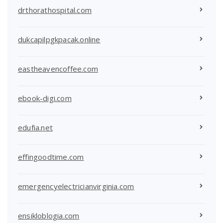
drthorathospital.com
dukcapilpgkpacak.online
eastheavencoffee.com
ebook-digi.com
edufia.net
effingoodtime.com
emergencyelectricianvirginia.com
ensikloblogia.com