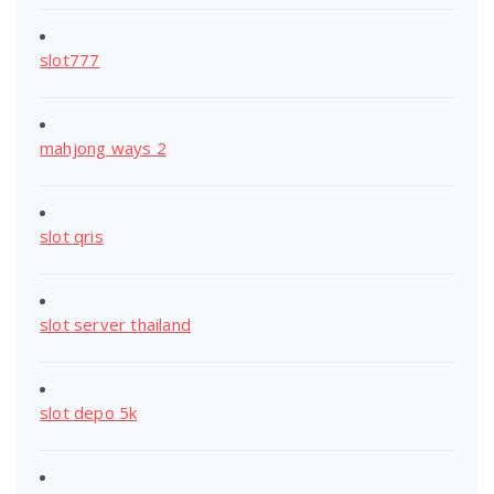
slot777
mahjong ways 2
slot qris
slot server thailand
slot depo 5k