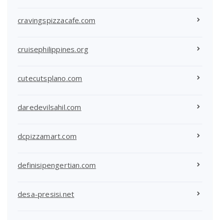
cravingspizzacafe.com
cruisephilippines.org
cutecutsplano.com
daredevilsahil.com
dcpizzamart.com
definisipengertian.com
desa-presisi.net