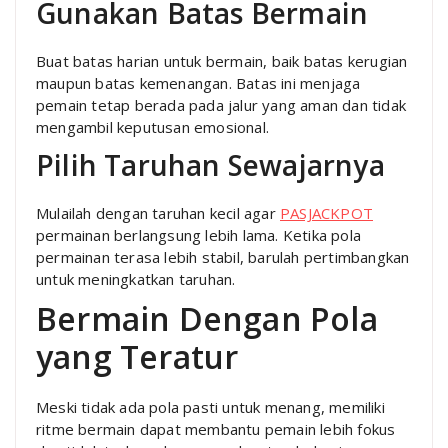
Gunakan Batas Bermain
Buat batas harian untuk bermain, baik batas kerugian
maupun batas kemenangan. Batas ini menjaga
pemain tetap berada pada jalur yang aman dan tidak
mengambil keputusan emosional.
Pilih Taruhan Sewajarnya
Mulailah dengan taruhan kecil agar
PASJACKPOT
permainan berlangsung lebih lama. Ketika pola
permainan terasa lebih stabil, barulah pertimbangkan
untuk meningkatkan taruhan.
Bermain Dengan Pola
yang Teratur
Meski tidak ada pola pasti untuk menang, memiliki
ritme bermain dapat membantu pemain lebih fokus