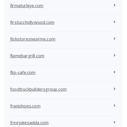
firmaturkiye.com
firstucchollywood.com
fishstoresnearme.com
flamebargrill.com
flip-cafe.com
foodtruckbuildersgroup.com
franishoes.com
freejokesadda.com