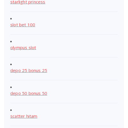
starlight princess
slot bet 100
olympus slot
depo 25 bonus 25
depo 50 bonus 50
scatter hitam