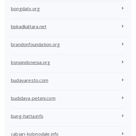
bongdatv.org
bpkadkaltara.net
brandonfoundation.org
bsnpindonesia.org
budayaresto.com
budidaya-petani.com
bung-hatta.info
cabjari-kolonodale.info