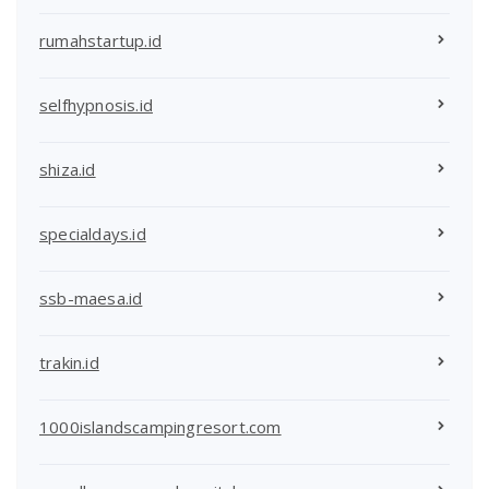
rumahstartup.id
selfhypnosis.id
shiza.id
specialdays.id
ssb-maesa.id
trakin.id
1000islandscampingresort.com