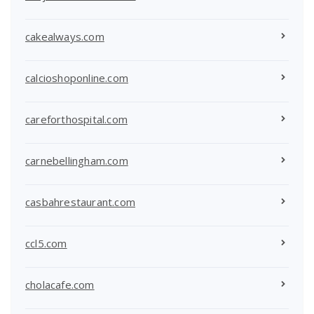
cakealways.com
calcioshoponline.com
careforthospital.com
carnebellingham.com
casbahrestaurant.com
ccl5.com
cholacafe.com