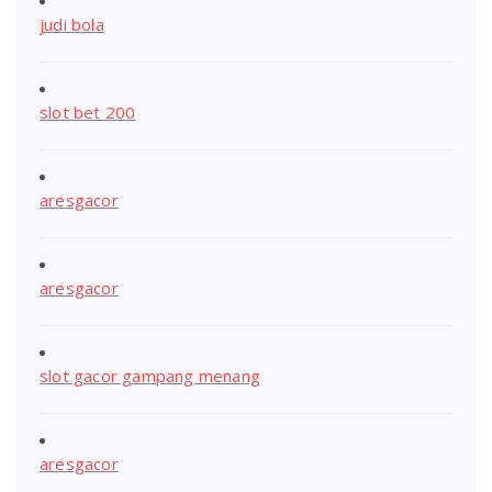
judi bola
slot bet 200
aresgacor
aresgacor
slot gacor gampang menang
aresgacor