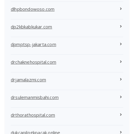
dlhpbondowoso.com
dp2kbkabkukar.com
dpmptsp-jakarta.com
drchaknehospital.com
drjamalazmi.com
drsulemanmisbahi.com
drthorathospital.com
dukcapilpgkpacak.online