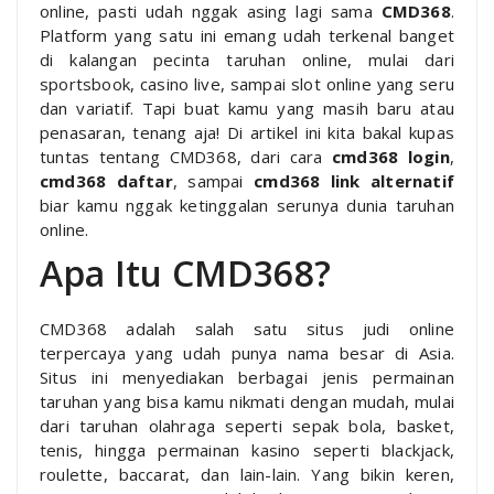
online, pasti udah nggak asing lagi sama
CMD368
.
Platform yang satu ini emang udah terkenal banget
di kalangan pecinta taruhan online, mulai dari
sportsbook, casino live, sampai slot online yang seru
dan variatif. Tapi buat kamu yang masih baru atau
penasaran, tenang aja! Di artikel ini kita bakal kupas
tuntas tentang CMD368, dari cara
cmd368 login
,
cmd368 daftar
, sampai
cmd368 link alternatif
biar kamu nggak ketinggalan serunya dunia taruhan
online.
Apa Itu CMD368?
CMD368 adalah salah satu situs judi online
terpercaya yang udah punya nama besar di Asia.
Situs ini menyediakan berbagai jenis permainan
taruhan yang bisa kamu nikmati dengan mudah, mulai
dari taruhan olahraga seperti sepak bola, basket,
tenis, hingga permainan kasino seperti blackjack,
roulette, baccarat, dan lain-lain. Yang bikin keren,