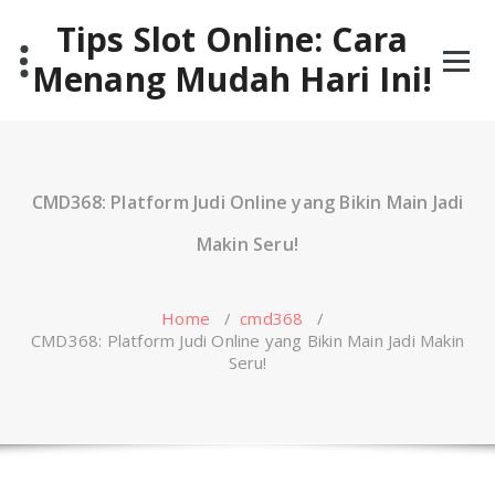
Skip
Tips Slot Online: Cara
to
content
Menang Mudah Hari Ini!
CMD368: Platform Judi Online yang Bikin Main Jadi
Makin Seru!
Home
/
cmd368
/
CMD368: Platform Judi Online yang Bikin Main Jadi Makin
Seru!