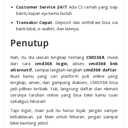
Customer Service 24/7
: Ada CS ramah yang siap
bantu kapan aja kamu butuh.
Transaksi Cepat
: Deposit dan withdraw bisa via
bank lokal, e-wallet, dan lainnya.
Penutup
Nah, itu dia ulasan lengkap tentang
CMD368
, mulai
dari cara
cmd368 login
, akses
cmd368 link
alternatif
, sampai langkah-langkah
cmd368 daftar
.
Buat kamu yang cari platform judi online yang
lengkap, aman, dan gampang diakses, CMD368 bisa
jadi pilihan terbaik. Yuk, langsung daftar dan nikmati
serunya taruhan online yang bisa bikin kamu cuan
sekaligus hiburan!
Tapi ingat, main judi itu harus bijak. Jangan sampe
kebablasan, ya! Main untuk hiburan, jangan sampai
bikin kantong jebol.