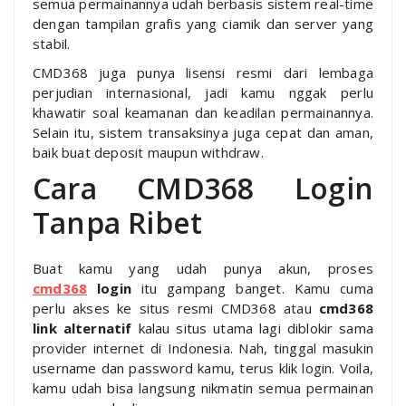
semua permainannya udah berbasis sistem real-time
dengan tampilan grafis yang ciamik dan server yang
stabil.
CMD368 juga punya lisensi resmi dari lembaga
perjudian internasional, jadi kamu nggak perlu
khawatir soal keamanan dan keadilan permainannya.
Selain itu, sistem transaksinya juga cepat dan aman,
baik buat deposit maupun withdraw.
Cara CMD368 Login
Tanpa Ribet
Buat kamu yang udah punya akun, proses
cmd368
login
itu gampang banget. Kamu cuma
perlu akses ke situs resmi CMD368 atau
cmd368
link alternatif
kalau situs utama lagi diblokir sama
provider internet di Indonesia. Nah, tinggal masukin
username dan password kamu, terus klik login. Voila,
kamu udah bisa langsung nikmatin semua permainan