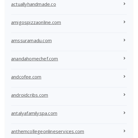
actuallyhandmade.co
amigospizzaonline.com
amssuramadu.com
anandahomechef.com
andcofee.com
androidcribs.com
antalyafamilyspa.com
anthemcollegeonlineservices.com