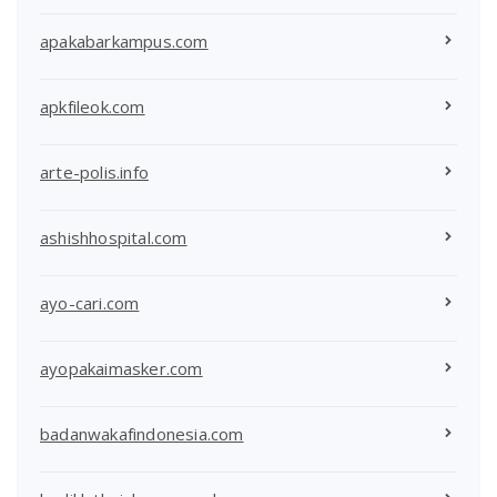
apakabarkampus.com
apkfileok.com
arte-polis.info
ashishhospital.com
ayo-cari.com
ayopakaimasker.com
badanwakafindonesia.com