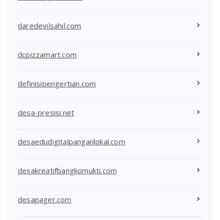
daredevilsahil.com
dcpizzamart.com
definisipengertian.com
desa-presisi.net
desaedudigitalpanganlokal.com
desakreatifbangkomukti.com
desapager.com