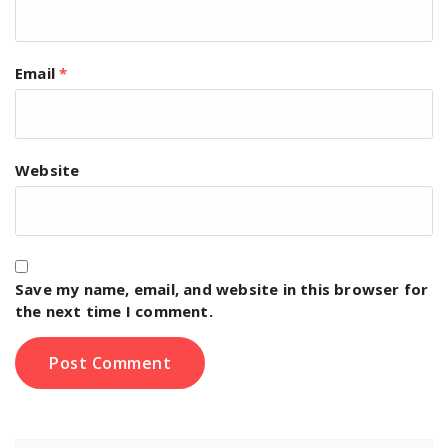
Email
*
Website
Save my name, email, and website in this browser for
the next time I comment.