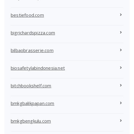
bestiefood.com
bigrichardspizza.com
bilbaobrasserie.com
biosafetylabindonesia.net
bitchbookshelf.com
bmkgbalikpapan.com
bmkgbengkulu.com