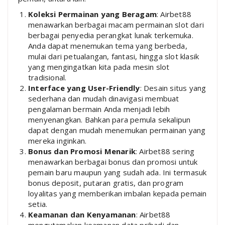
Koleksi Permainan yang Beragam
: Airbet88
menawarkan berbagai macam permainan slot dari
berbagai penyedia perangkat lunak terkemuka.
Anda dapat menemukan tema yang berbeda,
mulai dari petualangan, fantasi, hingga slot klasik
yang mengingatkan kita pada mesin slot
tradisional.
Interface yang User-Friendly
: Desain situs yang
sederhana dan mudah dinavigasi membuat
pengalaman bermain Anda menjadi lebih
menyenangkan. Bahkan para pemula sekalipun
dapat dengan mudah menemukan permainan yang
mereka inginkan.
Bonus dan Promosi Menarik
: Airbet88 sering
menawarkan berbagai bonus dan promosi untuk
pemain baru maupun yang sudah ada. Ini termasuk
bonus deposit, putaran gratis, dan program
loyalitas yang memberikan imbalan kepada pemain
setia.
Keamanan dan Kenyamanan
: Airbet88
mengutamakan keamanan data pribadi dan