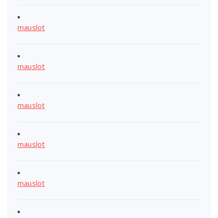
mauslot
mauslot
mauslot
mauslot
mauslot