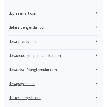
dcpizzamart.com
definisipengertian.com
desa-presisi.net
desaedudigitalpanganlokal.com
desakreatifbangkomukti.com
desapager.com
dhatcreolegrill.com