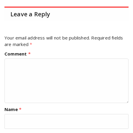
Leave a Reply
Your email address will not be published.
Required fields
are marked
*
Comment
*
Name
*