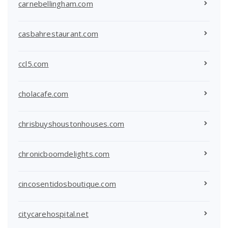
carnebellingham.com
casbahrestaurant.com
ccl5.com
cholacafe.com
chrisbuyshoustonhouses.com
chronicboomdelights.com
cincosentidosboutique.com
citycarehospital.net