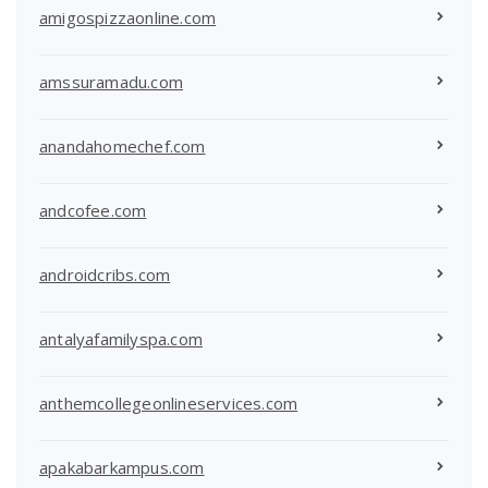
amigospizzaonline.com
amssuramadu.com
anandahomechef.com
andcofee.com
androidcribs.com
antalyafamilyspa.com
anthemcollegeonlineservices.com
apakabarkampus.com