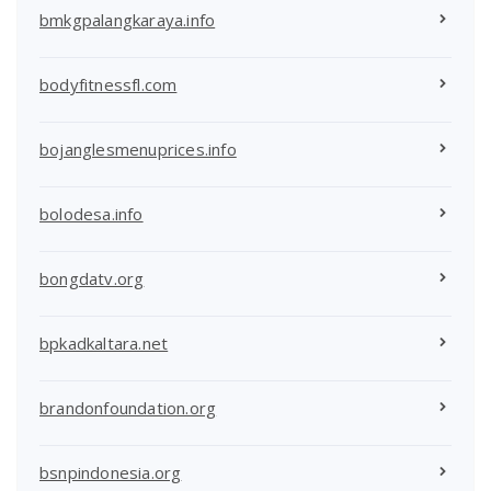
bmkgpalangkaraya.info
bodyfitnessfl.com
bojanglesmenuprices.info
bolodesa.info
bongdatv.org
bpkadkaltara.net
brandonfoundation.org
bsnpindonesia.org