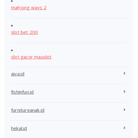
mahjong ways 2
slot bet 200
slot gacor mauslot
aiva.id
fishinfun.id
furnitureanak.id
hekal.id