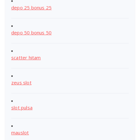
depo 25 bonus 25
depo 50 bonus 50
scatter hitam
zeus slot
slot pulsa
mauslot