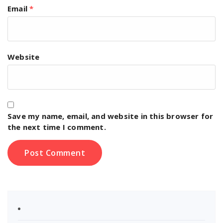
Email
*
Website
Save my name, email, and website in this browser for
the next time I comment.