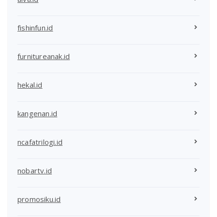
fishinfun.id
furnitureanak.id
hekal.id
kangenan.id
ncafatrilogi.id
nobartv.id
promosiku.id