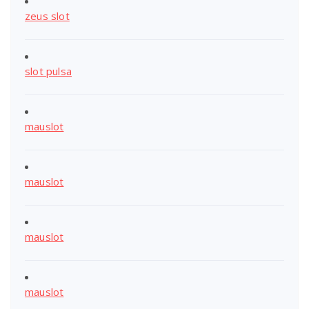
zeus slot
slot pulsa
mauslot
mauslot
mauslot
mauslot