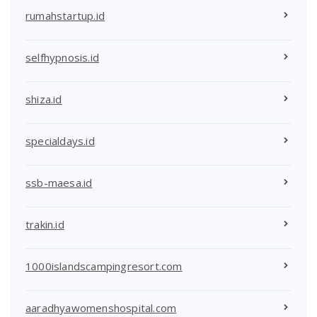
rumahstartup.id
selfhypnosis.id
shiza.id
specialdays.id
ssb-maesa.id
trakin.id
1000islandscampingresort.com
aaradhyawomenshospital.com