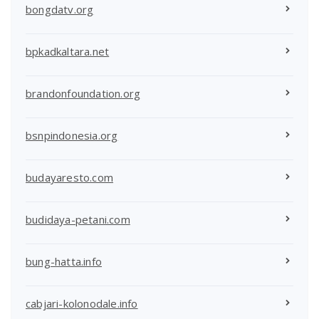
bongdatv.org
bpkadkaltara.net
brandonfoundation.org
bsnpindonesia.org
budayaresto.com
budidaya-petani.com
bung-hatta.info
cabjari-kolonodale.info