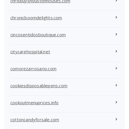
chrisbuyshoustonhouses.com
chronicboomdelights.com
cincosentidosboutique.com
citycarehospital.net
comorezarrosario.com
cookiesdisposablepens.com
cookoutmenuprices.info
cottoncandyforsale.com