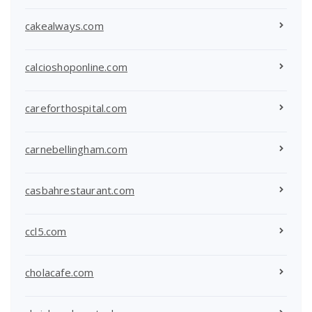
cakealways.com
calcioshoponline.com
careforthospital.com
carnebellingham.com
casbahrestaurant.com
ccl5.com
cholacafe.com