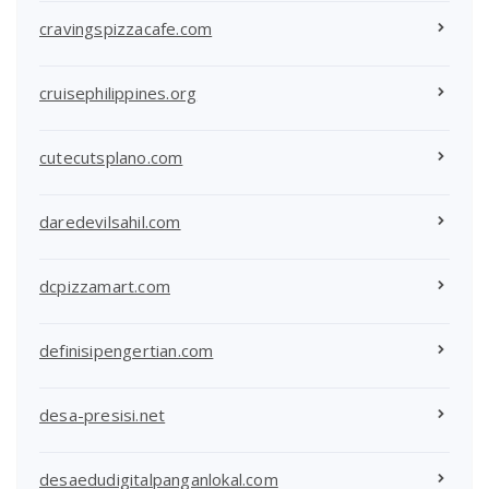
cravingspizzacafe.com
cruisephilippines.org
cutecutsplano.com
daredevilsahil.com
dcpizzamart.com
definisipengertian.com
desa-presisi.net
desaedudigitalpanganlokal.com