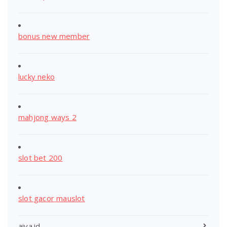
bonus new member
lucky neko
mahjong ways 2
slot bet 200
slot gacor mauslot
aiva.id