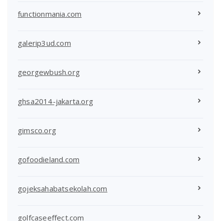
functionmania.com
galerip3ud.com
georgewbush.org
ghsa2014-jakarta.org
gimsco.org
gofoodieland.com
gojeksahabatsekolah.com
golfcaseeffect.com