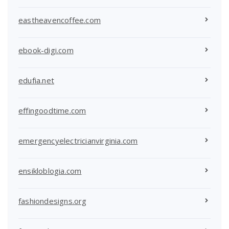
eastheavencoffee.com
ebook-digi.com
edufia.net
effingoodtime.com
emergencyelectricianvirginia.com
ensikloblogia.com
fashiondesigns.org