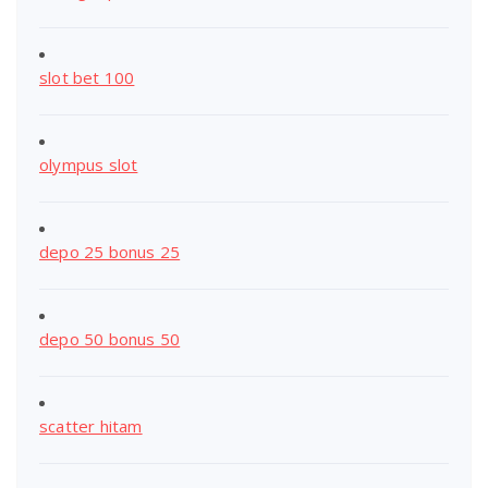
slot bet 100
olympus slot
depo 25 bonus 25
depo 50 bonus 50
scatter hitam