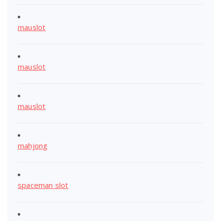
mauslot
mauslot
mauslot
mahjong
spaceman slot