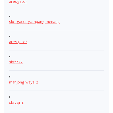
aresgacor
slot gacor gampang menang
aresgacor
slot777
mahjong ways 2
slot qris