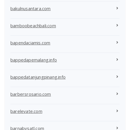
bakulnusantara.com
bamboobeachbali.com
bapendaciamis.com
bappedapemalang.info
bappedatanjungpinang.info
barbersrosario.com
barelevate.com
barnabysatl.com