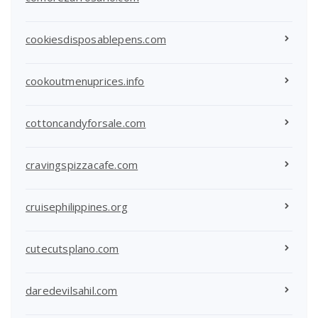
cookiesdisposablepens.com
cookoutmenuprices.info
cottoncandyforsale.com
cravingspizzacafe.com
cruisephilippines.org
cutecutsplano.com
daredevilsahil.com