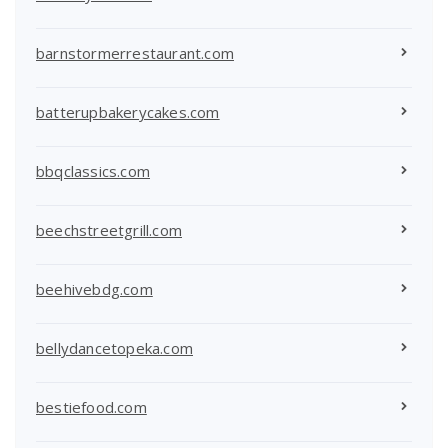
barnstormerrestaurant.com
batterupbakerycakes.com
bbqclassics.com
beechstreetgrill.com
beehivebdg.com
bellydancetopeka.com
bestiefood.com