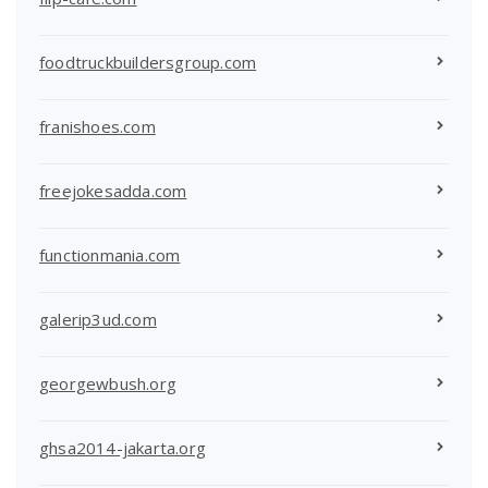
foodtruckbuildersgroup.com
franishoes.com
freejokesadda.com
functionmania.com
galerip3ud.com
georgewbush.org
ghsa2014-jakarta.org