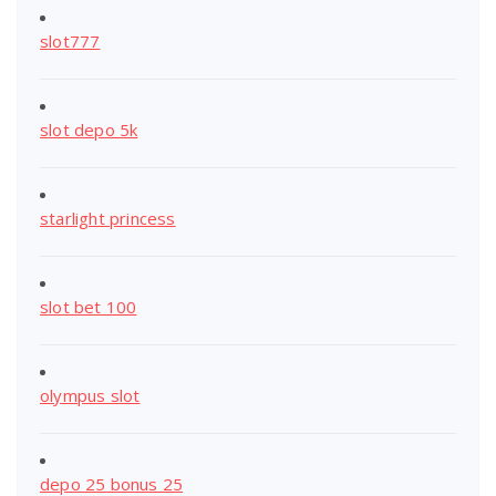
slot777
slot depo 5k
starlight princess
slot bet 100
olympus slot
depo 25 bonus 25