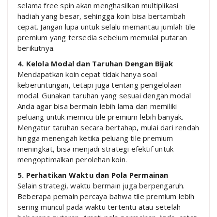
selama free spin akan menghasilkan multiplikasi
hadiah yang besar, sehingga koin bisa bertambah
cepat. Jangan lupa untuk selalu memantau jumlah tile
premium yang tersedia sebelum memulai putaran
berikutnya.
4. Kelola Modal dan Taruhan Dengan Bijak
Mendapatkan koin cepat tidak hanya soal
keberuntungan, tetapi juga tentang pengelolaan
modal. Gunakan taruhan yang sesuai dengan modal
Anda agar bisa bermain lebih lama dan memiliki
peluang untuk memicu tile premium lebih banyak.
Mengatur taruhan secara bertahap, mulai dari rendah
hingga menengah ketika peluang tile premium
meningkat, bisa menjadi strategi efektif untuk
mengoptimalkan perolehan koin.
5. Perhatikan Waktu dan Pola Permainan
Selain strategi, waktu bermain juga berpengaruh.
Beberapa pemain percaya bahwa tile premium lebih
sering muncul pada waktu tertentu atau setelah