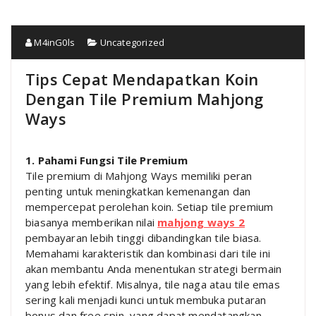
M4inG0ls
Uncategorized
Tips Cepat Mendapatkan Koin
Dengan Tile Premium Mahjong
Ways
1. Pahami Fungsi Tile Premium
Tile premium di Mahjong Ways memiliki peran
penting untuk meningkatkan kemenangan dan
mempercepat perolehan koin. Setiap tile premium
biasanya memberikan nilai
mahjong ways 2
pembayaran lebih tinggi dibandingkan tile biasa.
Memahami karakteristik dan kombinasi dari tile ini
akan membantu Anda menentukan strategi bermain
yang lebih efektif. Misalnya, tile naga atau tile emas
sering kali menjadi kunci untuk membuka putaran
bonus dan free spin, yang dapat mendatangkan