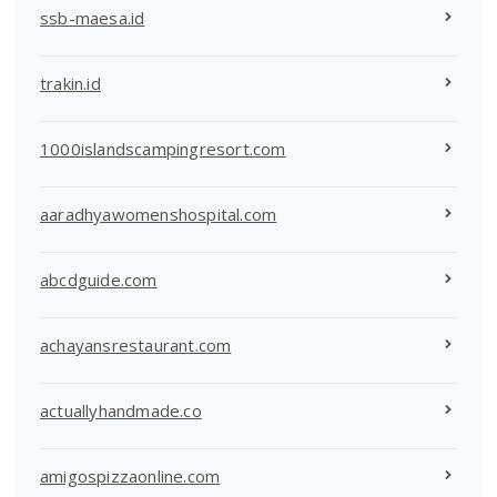
ssb-maesa.id
trakin.id
1000islandscampingresort.com
aaradhyawomenshospital.com
abcdguide.com
achayansrestaurant.com
actuallyhandmade.co
amigospizzaonline.com