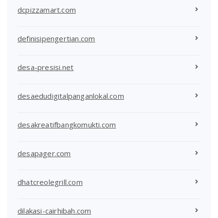
dcpizzamart.com
definisipengertian.com
desa-presisi.net
desaedudigitalpanganlokal.com
desakreatifbangkomukti.com
desapager.com
dhatcreolegrill.com
dilakasi-cairhibah.com