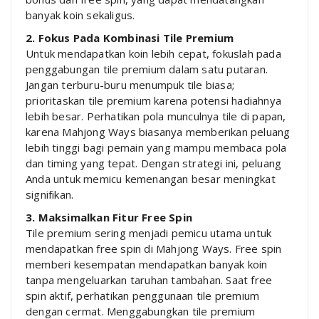
banyak koin sekaligus.
2. Fokus Pada Kombinasi Tile Premium
Untuk mendapatkan koin lebih cepat, fokuslah pada
penggabungan tile premium dalam satu putaran.
Jangan terburu-buru menumpuk tile biasa;
prioritaskan tile premium karena potensi hadiahnya
lebih besar. Perhatikan pola munculnya tile di papan,
karena Mahjong Ways biasanya memberikan peluang
lebih tinggi bagi pemain yang mampu membaca pola
dan timing yang tepat. Dengan strategi ini, peluang
Anda untuk memicu kemenangan besar meningkat
signifikan.
3. Maksimalkan Fitur Free Spin
Tile premium sering menjadi pemicu utama untuk
mendapatkan free spin di Mahjong Ways. Free spin
memberi kesempatan mendapatkan banyak koin
tanpa mengeluarkan taruhan tambahan. Saat free
spin aktif, perhatikan penggunaan tile premium
dengan cermat. Menggabungkan tile premium