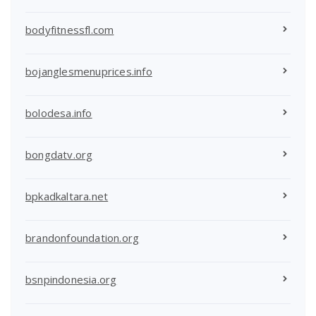
bodyfitnessfl.com
bojanglesmenuprices.info
bolodesa.info
bongdatv.org
bpkadkaltara.net
brandonfoundation.org
bsnpindonesia.org