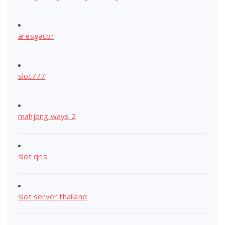
aresgacor
slot777
mahjong ways 2
slot qris
slot server thailand