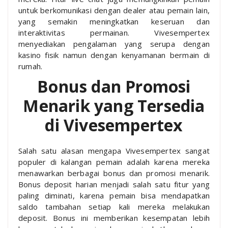
untuk berkomunikasi dengan dealer atau pemain lain,
yang semakin meningkatkan keseruan dan
interaktivitas permainan. Vivesempertex
menyediakan pengalaman yang serupa dengan
kasino fisik namun dengan kenyamanan bermain di
rumah.
Bonus dan Promosi
Menarik yang Tersedia
di Vivesempertex
Salah satu alasan mengapa Vivesempertex sangat
populer di kalangan pemain adalah karena mereka
menawarkan berbagai bonus dan promosi menarik.
Bonus deposit harian menjadi salah satu fitur yang
paling diminati, karena pemain bisa mendapatkan
saldo tambahan setiap kali mereka melakukan
deposit. Bonus ini memberikan kesempatan lebih