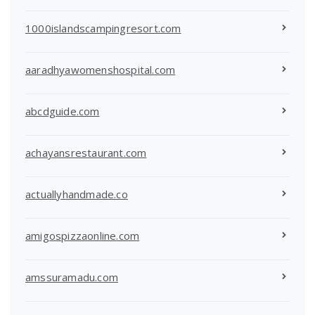
1000islandscampingresort.com
aaradhyawomenshospital.com
abcdguide.com
achayansrestaurant.com
actuallyhandmade.co
amigospizzaonline.com
amssuramadu.com