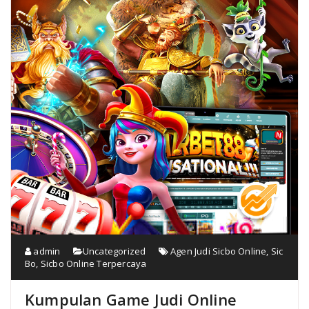
admin
Uncategorized
Agen Judi Sicbo Online
,
Sic
Bo
,
Sicbo Online Terpercaya
Kumpulan Game Judi Online