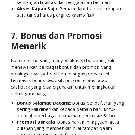
kehilangan kualitas dan pengalaman bermain.
Akses Kapan Saja
: Pemain dapat bermain kapan
saja tanpa harus pergi ke kasino fisik.
7. Bonus dan Promosi
Menarik
Kasino online yang menyediakan Sicbo sering kali
menawarkan berbagai bonus dan promosi yang
meningkatkan potensi kemenangan pemain. Ini
termasuk bonus deposit, putaran gratis, atau
cashback yang bisa digunakan untuk meningkatkan
peluang menang.
Bonus Selamat Datang
: Bonus pendaftaran yang
sering kali diberikan kepada pemain baru untuk
mencoba berbagai permainan, termasuk Sicbo.
Promosi Berkala
: Bonus harian, mingguan, atau
bulanan yang memberikan nilai tambah dalam
setiap sesi permainan Sicbo.