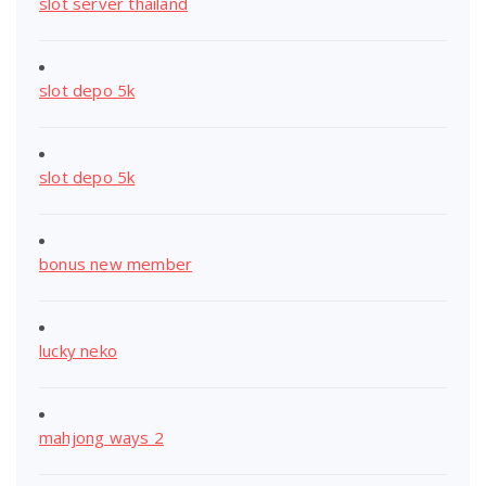
slot server thailand
slot depo 5k
slot depo 5k
bonus new member
lucky neko
mahjong ways 2