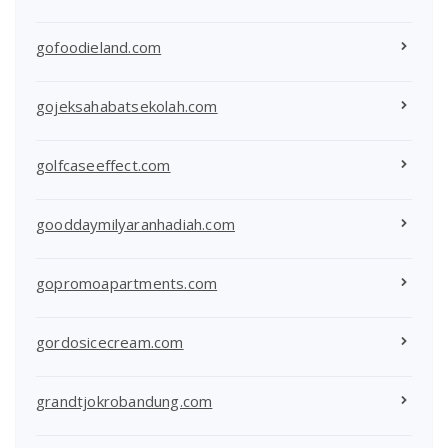
gofoodieland.com
gojeksahabatsekolah.com
golfcaseeffect.com
gooddaymilyaranhadiah.com
gopromoapartments.com
gordosicecream.com
grandtjokrobandung.com