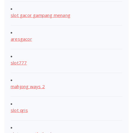
slot gacor gampang menang
aresgacor
slot777
mahjong ways 2
slot qris