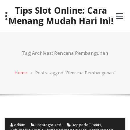
Skip
Tips Slot Online: Cara
to
content
Menang Mudah Hari Ini!
Tag Archives: Rencana Pembangunan
Home
/
Posts tagged "Rencana Pembangunan"
admin
Uncategorized
Bappeda Ciamis
,
Kabupaten Ciamis
,
Pembangunan Daerah
,
Perencanaan