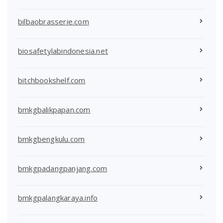
bilbaobrasserie.com
biosafetylabindonesia.net
bitchbookshelf.com
bmkgbalikpapan.com
bmkgbengkulu.com
bmkgpadangpanjang.com
bmkgpalangkaraya.info