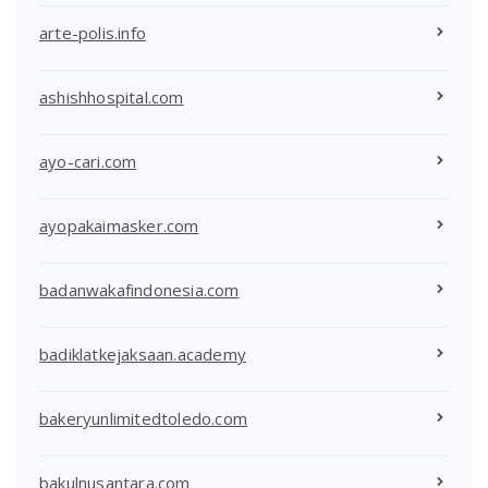
arte-polis.info
ashishhospital.com
ayo-cari.com
ayopakaimasker.com
badanwakafindonesia.com
badiklatkejaksaan.academy
bakeryunlimitedtoledo.com
bakulnusantara.com