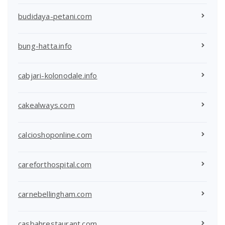
budidaya-petani.com
bung-hatta.info
cabjari-kolonodale.info
cakealways.com
calcioshoponline.com
careforthospital.com
carnebellingham.com
casbahrestaurant.com