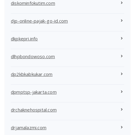
diskominfokutim.com
djp-online-pajak-go-id.com
dkpkepri.info
dlhpbondowoso.com
dp2kbkabkukar.com
dpmptsp-jakarta.com
drchaknehospital.com
drjamalazmi.com