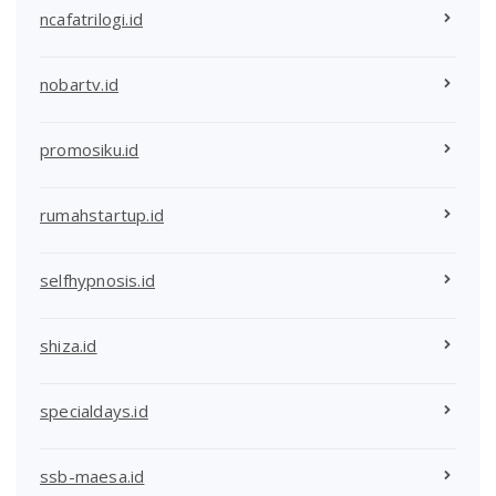
ncafatrilogi.id
nobartv.id
promosiku.id
rumahstartup.id
selfhypnosis.id
shiza.id
specialdays.id
ssb-maesa.id