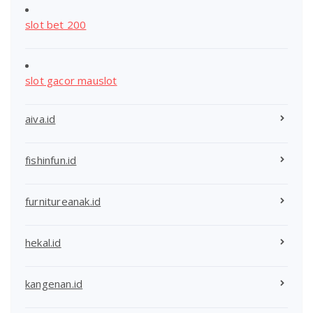
slot bet 200
slot gacor mauslot
aiva.id
fishinfun.id
furnitureanak.id
hekal.id
kangenan.id