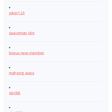
joker123
spaceman slot
bonus new member
mahjong ways
slot88