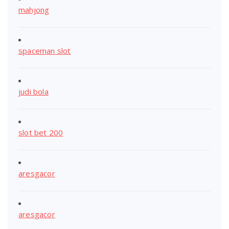
mahjong
spaceman slot
judi bola
slot bet 200
aresgacor
aresgacor