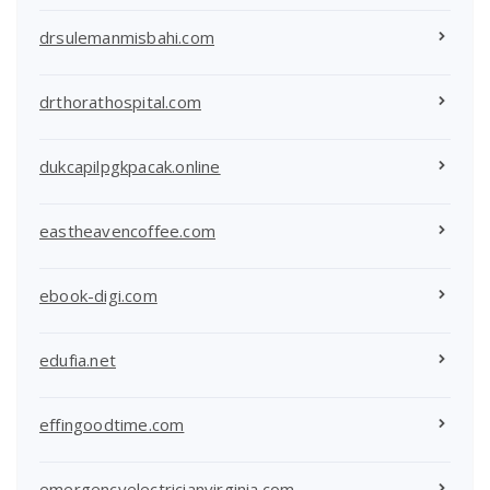
drsulemanmisbahi.com
drthorathospital.com
dukcapilpgkpacak.online
eastheavencoffee.com
ebook-digi.com
edufia.net
effingoodtime.com
emergencyelectricianvirginia.com