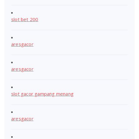
slot bet 200
aresgacor
aresgacor
slot gacor gampang menang
aresgacor