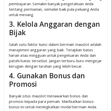
pembayaran. Semakin banyak pengetahuan Anda
tentang permainan, semakin baik pula peluang Anda
untuk menang.
3. Kelola Anggaran dengan
Bijak
Salah satu faktor kunci dalam bermain mauslot adalah
manajemen anggaran yang baik. Tetapkan batas
harian atau mingguan untuk pengeluaran Anda dan
patuhi batas tersebut. Jangan terburu-buru mengejar
kerugian dengan taruhan yang lebih besar.
4. Gunakan Bonus dan
Promosi
Banyak situs mauslot menawarkan bonus dan
promosi kepada para pemain. Manfaatkan bonus-
bonus ini untuk meningkatkan modal bermain Anda.