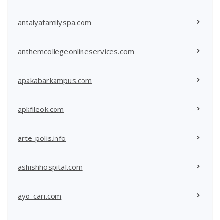
antalyafamilyspa.com
anthemcollegeonlineservices.com
apakabarkampus.com
apkfileok.com
arte-polis.info
ashishhospital.com
ayo-cari.com