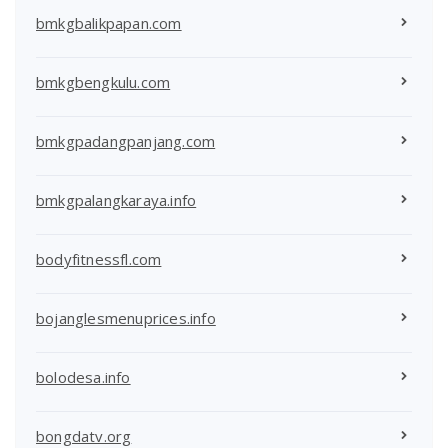
bmkgbalikpapan.com
bmkgbengkulu.com
bmkgpadangpanjang.com
bmkgpalangkaraya.info
bodyfitnessfl.com
bojanglesmenuprices.info
bolodesa.info
bongdatv.org