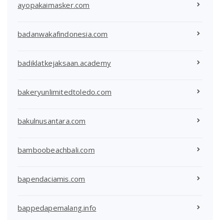
ayopakaimasker.com
badanwakafindonesia.com
badiklatkejaksaan.academy
bakeryunlimitedtoledo.com
bakulnusantara.com
bamboobeachbali.com
bapendaciamis.com
bappedapemalang.info