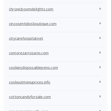
chronicboomdelights.com
cincosentidosboutique.com
citycarehospital.net
comorezarrosario.com
cookiesdisposablepens.com
cookoutmenuprices.info
cottoncandyforsale.com