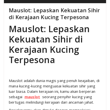
Mauslot: Lepaskan Kekuatan Sihir
di Kerajaan Kucing Terpesona
Mauslot: Lepaskan
Kekuatan Sihir di
Kerajaan Kucing
Terpesona
Mauslot adalah dunia magis yang penuh keajaiban, di
mana kucing-kucing menguasai kekuatan sihir yang
luar biasa. Dalam kerajaan ini, kamu akan berperan
sebagai
mauslot
seorang penyihir kucing yang
bertugas melindungi kerajaan dari ancaman jahat.
Perjalananmu akan dimulai dengan mempelajari