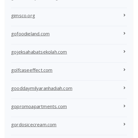
gimsco.org
gofoodieland.com
gojeksahabatsekolah.com
golfcaseeffect.com
gooddaymilyaranhadiah.com
gopromoapartments.com
gordosicecream.com