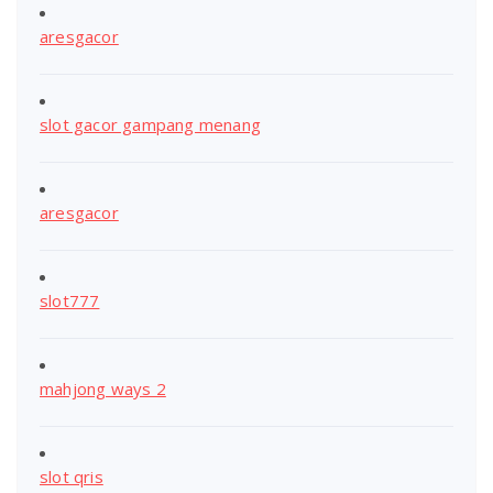
aresgacor
slot gacor gampang menang
aresgacor
slot777
mahjong ways 2
slot qris