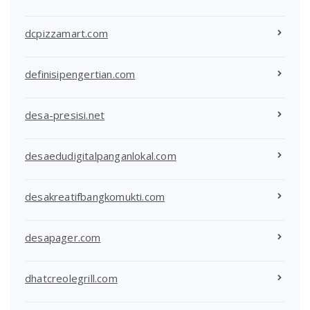
dcpizzamart.com
definisipengertian.com
desa-presisi.net
desaedudigitalpanganlokal.com
desakreatifbangkomukti.com
desapager.com
dhatcreolegrill.com