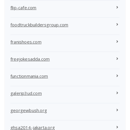
flip-cafe.com
foodtruckbuildersgroup.com
franishoes.com
freejokesadda.com
functionmania.com
galerip3ud.com
georgewbush.org
ghsa2014-jakarta.org