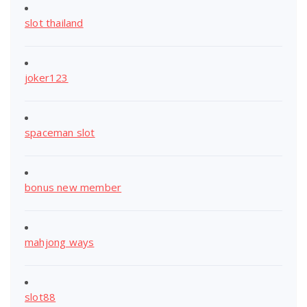
slot thailand
joker123
spaceman slot
bonus new member
mahjong ways
slot88