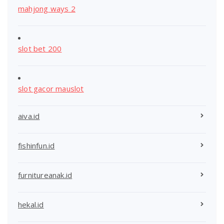
mahjong ways 2
slot bet 200
slot gacor mauslot
aiva.id
fishinfun.id
furnitureanak.id
hekal.id