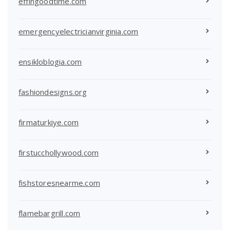
effingoodtime.com
emergencyelectricianvirginia.com
ensikloblogia.com
fashiondesigns.org
firmaturkiye.com
firstucchollywood.com
fishstoresnearme.com
flamebargrill.com