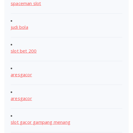
spaceman slot
judi bola
slot bet 200
aresgacor
aresgacor
slot gacor gampang menang