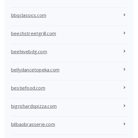
bbqclassics.com
beechstreetgrill.com
beehivebdg.com
bellydancetopeka.com
bestiefood.com
bigrichardspizza.com
bilbaobrasserie.com