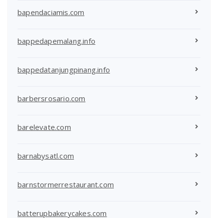
bapendaciamis.com
bappedapemalang.info
bappedatanjungpinang.info
barbersrosario.com
barelevate.com
barnabysatl.com
barnstormerrestaurant.com
batterupbakerycakes.com