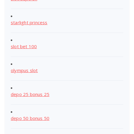
starlight princess
slot bet 100
olympus slot
depo 25 bonus 25
depo 50 bonus 50