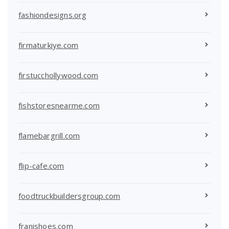
fashiondesigns.org
firmaturkiye.com
firstucchollywood.com
fishstoresnearme.com
flamebargrill.com
flip-cafe.com
foodtruckbuildersgroup.com
franishoes.com