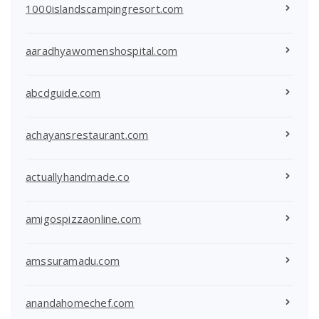
1000islandscampingresort.com
aaradhyawomenshospital.com
abcdguide.com
achayansrestaurant.com
actuallyhandmade.co
amigospizzaonline.com
amssuramadu.com
anandahomechef.com