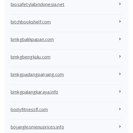
biosafetylabindonesia.net
bitchbookshelf.com
bmkgbalikpapan.com
bmkgbengkulu.com
bmkgpadangpanjang.com
bmkgpalangkaraya.info
bodyfitnessfl.com
bojanglesmenuprices.info