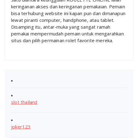
keringanan akses dan keringanan pemakaian. Pemain
bisa terhubung website ini kapan pun dan dimanapun
lewat piranti computer, handphone, atau tablet.
Disamping itu, antar-muka yang sangat ramah
pemakai mempermudah pemain untuk mengarahkan
situs dan pilih permainan rolet favorite mereka.
slot thailand
joker123