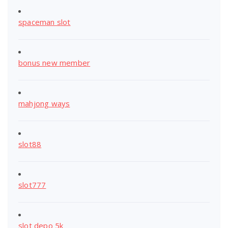
spaceman slot
bonus new member
mahjong ways
slot88
slot777
slot depo 5k