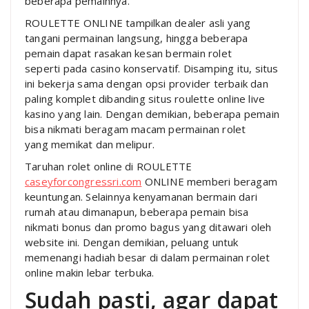
beberapa pemainnya.
ROULETTE ONLINE tampilkan dealer asli yang
tangani permainan langsung, hingga beberapa
pemain dapat rasakan kesan bermain rolet
seperti pada casino konservatif. Disamping itu, situs
ini bekerja sama dengan opsi provider terbaik dan
paling komplet dibanding situs roulette online live
kasino yang lain. Dengan demikian, beberapa pemain
bisa nikmati beragam macam permainan rolet
yang memikat dan melipur.
Taruhan rolet online di ROULETTE
caseyforcongressri.com
ONLINE memberi beragam
keuntungan. Selainnya kenyamanan bermain dari
rumah atau dimanapun, beberapa pemain bisa
nikmati bonus dan promo bagus yang ditawari oleh
website ini. Dengan demikian, peluang untuk
memenangi hadiah besar di dalam permainan rolet
online makin lebar terbuka.
Sudah pasti, agar dapat