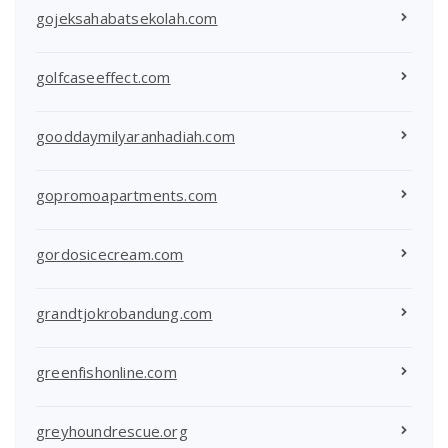
gojeksahabatsekolah.com
golfcaseeffect.com
gooddaymilyaranhadiah.com
gopromoapartments.com
gordosicecream.com
grandtjokrobandung.com
greenfishonline.com
greyhoundrescue.org