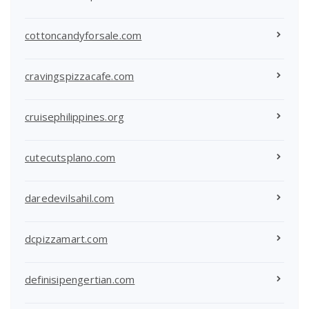
cottoncandyforsale.com
cravingspizzacafe.com
cruisephilippines.org
cutecutsplano.com
daredevilsahil.com
dcpizzamart.com
definisipengertian.com